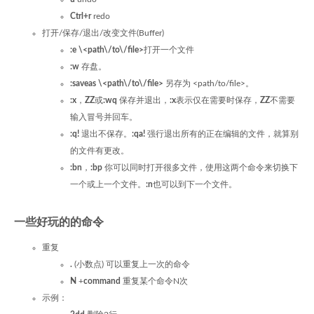
Ctrl+r
redo
打开/保存/退出/改变文件(Buffer)
:e \<path\/to\/file>
打开一个文件
:w
存盘。
:saveas \<path\/to\/file>
另存为 <path/to/file>。
:x
，
ZZ
或
:wq
保存并退出，
:x
表示仅在需要时保存，
ZZ
不需要
输入冒号并回车。
:q!
退出不保存。
:qa!
强行退出所有的正在编辑的文件，就算别
的文件有更改。
:bn
，
:bp
你可以同时打开很多文件，使用这两个命令来切换下
一个或上一个文件。
:n
也可以到下一个文件。
一些好玩的的命令
重复
.
(小数点) 可以重复上一次的命令
N
+
command
重复某个命令N次
示例：