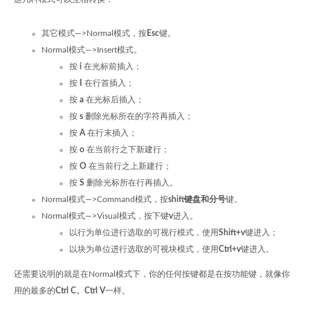
其它模式—>Normal模式，按
Esc
键。
Normal模式—>Insert模式。
按
i
在光标前插入；
按
I
在行首插入；
按
a
在光标后插入；
按
s
删除光标所在的字符再插入；
按
A
在行末插入；
按
o
在当前行之下新建行；
按
O
在当前行之上新建行；
按
S
删除光标所在行再插入。
Normal模式—>Command模式，按
shift键盘和分号
键。
Normal模式—>Visual模式，按下键
v
进入。
以行为单位进行选取的可视行模式，使用
Shift+v
键进入；
以块为单位进行选取的可视块模式，使用
Ctrl+v
键进入。
还需要说明的就是在Normal模式下，你的任何按键都是在按功能键，就像你
用的最多的
Ctrl C、Ctrl V
一样。