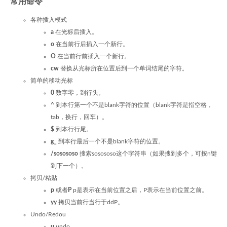
常用命令
各种插入模式
a
在光标后插入。
o
在当前行后插入一个新行。
O
在当前行前插入一个新行。
cw
替换从光标所在位置后到一个单词结尾的字符。
简单的移动光标
0
数字零，到行头。
^
到本行第一个不是blank字符的位置（blank字符是指空格，
tab，换行，回车）。
$
到本行行尾。
g_
到本行最后一个不是blank字符的位置。
/sosososo
搜索sosososo这个字符串（如果搜到多个，可按n键
到下一个）。
拷贝/粘贴
p
或者
P
p是表示在当前位置之后，P表示在当前位置之前。
yy
拷贝当前行当行于ddP。
Undo/Redou
u
undo