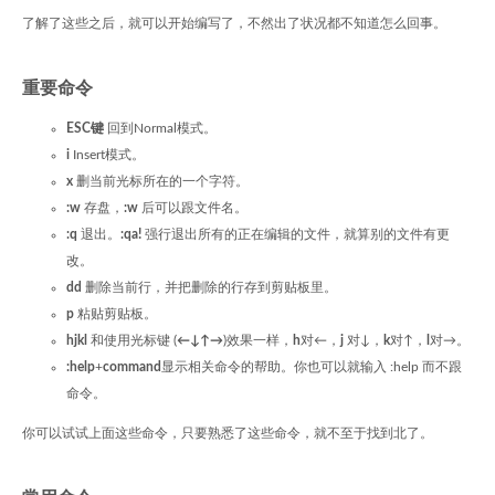
了解了这些之后，就可以开始编写了，不然出了状况都不知道怎么回事。
重要命令
ESC键
回到Normal模式。
i
Insert模式。
x
删当前光标所在的一个字符。
:w
存盘，
:w
后可以跟文件名。
:q
退出。
:qa!
强行退出所有的正在编辑的文件，就算别的文件有更
改。
dd
删除当前行，并把删除的行存到剪贴板里。
p
粘贴剪贴板。
hjkl
和使用光标键 (
←↓↑→
)效果一样，
h
对←，
j
对↓，
k
对↑，
l
对→。
:help
+
command
显示相关命令的帮助。你也可以就输入 :help 而不跟
命令。
你可以试试上面这些命令，只要熟悉了这些命令，就不至于找到北了。