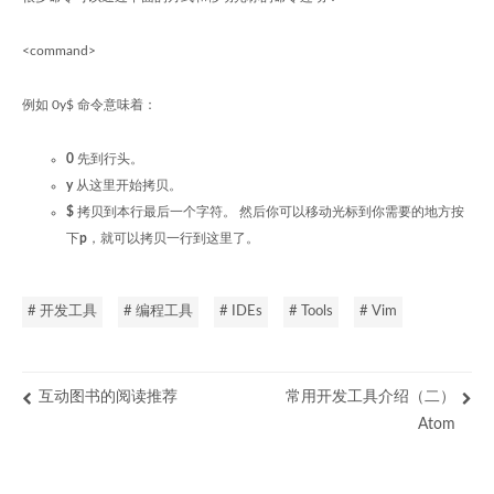
<command>
例如 0y$ 命令意味着：
0
先到行头。
y
从这里开始拷贝。
$
拷贝到本行最后一个字符。 然后你可以移动光标到你需要的地方按
下
p
，就可以拷贝一行到这里了。
# 开发工具
# 编程工具
# IDEs
# Tools
# Vim
互动图书的阅读推荐
常用开发工具介绍（二）
Atom