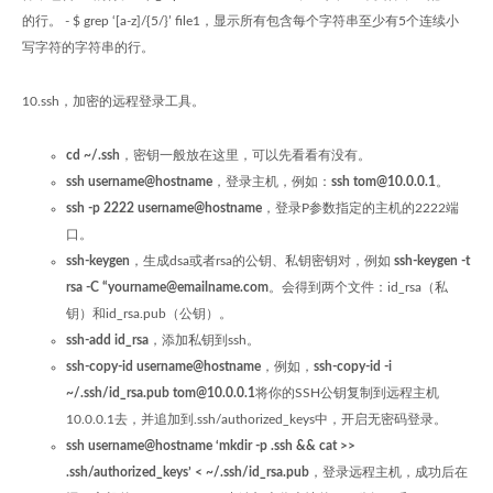
的行。 - $ grep ‘[a-z]/{5/}’ file1，显示所有包含每个字符串至少有5个连续小
写字符的字符串的行。
10.ssh，加密的远程登录工具。
cd ~/.ssh
，密钥一般放在这里，可以先看看有没有。
ssh username@hostname
，登录主机，例如：
ssh tom@10.0.0.1
。
ssh -p 2222 username@hostname
，登录P参数指定的主机的2222端
口。
ssh-keygen
，生成dsa或者rsa的公钥、私钥密钥对，例如
ssh-keygen -t
rsa -C “yourname@emailname.com
。会得到两个文件：id_rsa（私
钥）和id_rsa.pub（公钥）。
ssh-add id_rsa
，添加私钥到ssh。
ssh-copy-id username@hostname
，例如，
ssh-copy-id -i
~/.ssh/id_rsa.pub tom@10.0.0.1
将你的SSH公钥复制到远程主机
10.0.0.1去，并追加到.ssh/authorized_keys中，开启无密码登录。
ssh username@hostname ‘mkdir -p .ssh && cat >>
.ssh/authorized_keys’ < ~/.ssh/id_rsa.pub
，登录远程主机，成功后在