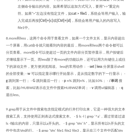
左侧命令输出的内容。如果希望以追加方式写入，要用”>>”重定向
符。如果”>”左边没有指定文件，如
cat > file1
，系统会等用户输入，输
入完成后再按
[Ctrl]+[c]
或
[Ctrl]+[d]
，系统会将用户输入的内容写入
file1中。
8.more和less，这两个命令用于查看文件，如果一个文件太长，显示内容超出
一个屏幕，用cat命令就只能看到内容的最后，用more和less两个命令都可以
分页查看。more指令可以使超过一页的文件内容分页暂停显示，用户按键后
才继续显示下一页。而less除了有more的功能以外，还可以用方向键往上或往
下的滚动文件，更方便浏览阅读。 less的常用动作： -
set | less
分屏显示shell
的全部变量; -
w
可以指定显示哪行开始显示，是从指定数字的下一行显示； -
g
跳到第一行； -
G
跳到最后一行； -
p
n% 跳到n%，比如10%； -
/单词
搜
索，比如/HUBWIZ表示在文件中搜索HUBWIZ单词； -
v
调用vi编辑器； -
q
退出less。
9.grep用于从文件中搜索包含指定模式的行并打印出来，它是一种强大的文本
搜索工具，支持使用正则表达式搜索文本。 - $ ls -l | grep ‘^a’，通过管道过滤
ls -l输出的内容，只显示以a开头的。 - $ grep ‘Vm’ h*，显示所有以h开头的文
件中包含Vm的行。 - $ grep ‘Vm’ file1 file2 file3，显示在三个文件中匹配Vm