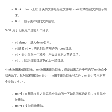
ls –a
：Linux上以.开头的文件是隐藏文件用ls -a可以将隐藏文件显示出
来。
ls –l
：显示更详细的文件信息。
3.
cd
: 用于切换用户当前工作目录。
cd demo
： 进入demo目录。
cd
或者
cd ~
：切换到当前用户的home目录。
cd -
:命令后跟一个减号，则会退回到之前的目录。
cd ..
：回到当前目录下的上一级目录。
4.
mkdir
用来创建目录、
rmdir
用来删除目录，但是如果文件中有内容
rmdir
命令
就失效了。这时候得用到rm命令，rm用于删除目录和文件，rm命令常用到两
个参数：-i，-r。
rm –i
：在删除文件之前系统会先询问一下如果回车确认后，文件就会
被删除。
rm –r
：支持目录删除。