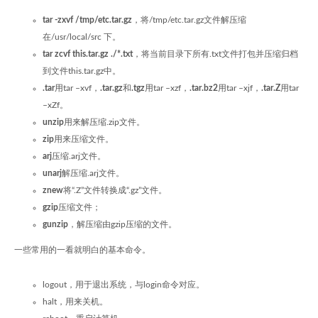
tar -zxvf /tmp/etc.tar.gz
，将/tmp/etc.tar.gz文件解压缩
在/usr/local/src 下。
tar zcvf this.tar.gz ./*.txt
，将当前目录下所有.txt文件打包并压缩归档
到文件this.tar.gz中。
.tar
用tar –xvf，
.tar.gz
和
.tgz
用tar –xzf，
.tar.bz2
用tar –xjf，
.tar.Z
用tar
–xZf。
unzip
用来解压缩.zip文件。
zip
用来压缩文件。
arj
压缩.arj文件。
unarj
解压缩.arj文件。
znew
将“.Z”文件转换成“.gz”文件。
gzip
压缩文件；
gunzip
，解压缩由gzip压缩的文件。
一些常用的一看就明白的基本命令。
logout，用于退出系统，与login命令对应。
halt，用来关机。