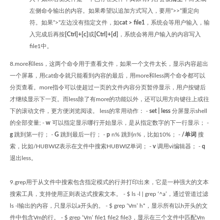
左侧命令输出的内容。如果希望以追加方式写入，要用”>>”重定向
符。如果”>”左边没有指定文件，如
cat > file1
，系统会等用户输入，输
入完成后再按
[Ctrl]+[c]
或
[Ctrl]+[d]
，系统会将用户输入的内容写入
file1中。
8.more和less，这两个命令用于查看文件，如果一个文件太长，显示内容超出
一个屏幕，用cat命令就只能看到内容的最后，用more和less两个命令都可以
分页查看。more指令可以使超过一页的文件内容分页暂停显示，用户按键后
才继续显示下一页。而less除了有more的功能以外，还可以用方向键往上或往
下的滚动文件，更方便浏览阅读。 less的常用动作： -
set | less
分屏显示shell
的全部变量; -
w
可以指定显示哪行开始显示，是从指定数字的下一行显示； -
g
跳到第一行； -
G
跳到最后一行； -
p
n% 跳到n%，比如10%； -
/单词
搜
索，比如/HUBWIZ表示在文件中搜索HUBWIZ单词； -
v
调用vi编辑器； -
q
退出less。
9.grep用于从文件中搜索包含指定模式的行并打印出来，它是一种强大的文本
搜索工具，支持使用正则表达式搜索文本。 - $ ls -l | grep ‘^a’，通过管道过滤
ls -l输出的内容，只显示以a开头的。 - $ grep ‘Vm’ h*，显示所有以h开头的文
件中包含Vm的行。 - $ grep ‘Vm’ file1 file2 file3，显示在三个文件中匹配Vm