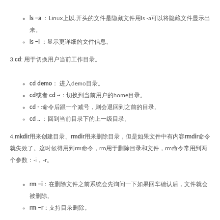
ls –a
：Linux上以.开头的文件是隐藏文件用ls -a可以将隐藏文件显示出
来。
ls –l
：显示更详细的文件信息。
3.
cd
: 用于切换用户当前工作目录。
cd demo
： 进入demo目录。
cd
或者
cd ~
：切换到当前用户的home目录。
cd -
:命令后跟一个减号，则会退回到之前的目录。
cd ..
：回到当前目录下的上一级目录。
4.
mkdir
用来创建目录、
rmdir
用来删除目录，但是如果文件中有内容
rmdir
命令
就失效了。这时候得用到rm命令，rm用于删除目录和文件，rm命令常用到两
个参数：-i，-r。
rm –i
：在删除文件之前系统会先询问一下如果回车确认后，文件就会
被删除。
rm –r
：支持目录删除。