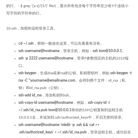
的行。 - $ grep ‘[a-z]/{5/}’ file1，显示所有包含每个字符串至少有5个连续小
写字符的字符串的行。
10.ssh，加密的远程登录工具。
cd ~/.ssh
，密钥一般放在这里，可以先看看有没有。
ssh username@hostname
，登录主机，例如：
ssh tom@10.0.0.1
。
ssh -p 2222 username@hostname
，登录P参数指定的主机的2222端
口。
ssh-keygen
，生成dsa或者rsa的公钥、私钥密钥对，例如
ssh-keygen -t
rsa -C “yourname@emailname.com
。会得到两个文件：id_rsa（私
钥）和id_rsa.pub（公钥）。
ssh-add id_rsa
，添加私钥到ssh。
ssh-copy-id username@hostname
，例如，
ssh-copy-id -i
~/.ssh/id_rsa.pub tom@10.0.0.1
将你的SSH公钥复制到远程主机
10.0.0.1去，并追加到.ssh/authorized_keys中，开启无密码登录。
ssh username@hostname ‘mkdir -p .ssh && cat >>
.ssh/authorized_keys’ < ~/.ssh/id_rsa.pub
，登录远程主机，成功后在