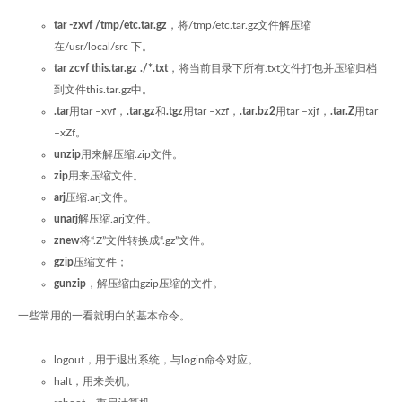
tar -zxvf /tmp/etc.tar.gz
，将/tmp/etc.tar.gz文件解压缩
在/usr/local/src 下。
tar zcvf this.tar.gz ./*.txt
，将当前目录下所有.txt文件打包并压缩归档
到文件this.tar.gz中。
.tar
用tar –xvf，
.tar.gz
和
.tgz
用tar –xzf，
.tar.bz2
用tar –xjf，
.tar.Z
用tar
–xZf。
unzip
用来解压缩.zip文件。
zip
用来压缩文件。
arj
压缩.arj文件。
unarj
解压缩.arj文件。
znew
将“.Z”文件转换成“.gz”文件。
gzip
压缩文件；
gunzip
，解压缩由gzip压缩的文件。
一些常用的一看就明白的基本命令。
logout，用于退出系统，与login命令对应。
halt，用来关机。