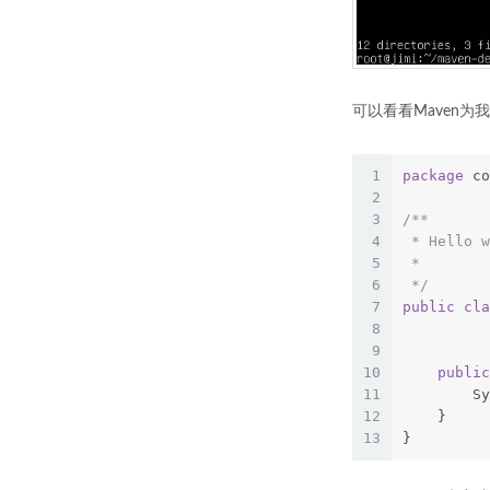
可以看看Maven为我
1
package
 co
2
3
/**  
4
 * Hello w
5
 *  
6
 */
7
public
cla
8
9
10
public
11
        Sy
12
    }   
13
}  