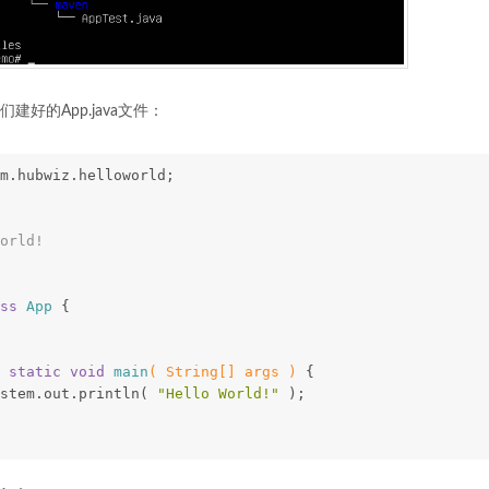
们建好的App.java文件：
m.hubwiz.helloworld;   
orld!  
ss
App
{   
static
void
main
( String[] args )
{   
stem.out.println( 
"Hello World!"
 );   