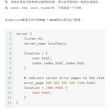
尾。块指令具有与简单指令相同的结构，用大括号
{}
内的一组指令来指定，
如：events，http，server，location等，下面就是一个示例。
在Nginx.conf配置文件中的
http -> server
部分进行如下配置：
1
server {
2
    listen 
80
;
3
    server_name localhost;
4
5
    location / {
6
        root html;
7
        index index.html index.htm;
8
    }
9
10
    # redirect server error pages to the static
11
    error_page 
500
502
503
504
 /
50
x.html;
12
    location = 
/50x.html {
13
        root html;
14
    }
15
}