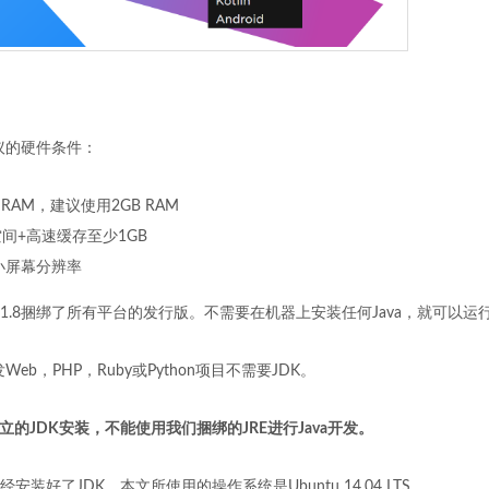
官网建议的硬件条件：
 RAM，建议使用2GB RAM
空间+高速缓存至少1GB
最小屏幕分辨率
A中的JRE1.8捆绑了所有平台的发行版。不需要在机器上安装任何Java，就可以运行Inte
A中开发Web，PHP，Ruby或Python项目不需要JDK。
独立的JDK安装，不能使用我们捆绑的JRE进行Java开发。
装好了JDK，本文所使用的操作系统是Ubuntu 14.04 LTS。