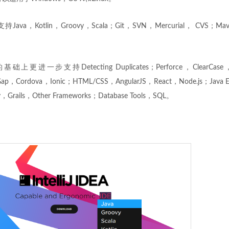
费版支持Java，Kotlin，Groovy，Scala；Git，SVN，Mercurial， CVS；Ma
进一步支持Detecting Duplicates；Perforce，ClearCase，TF
eGap，Cordova，Ionic；HTML/CSS，AngularJS，React，Node.js；Java 
，Grails，Other Frameworks；Database Tools，SQL。