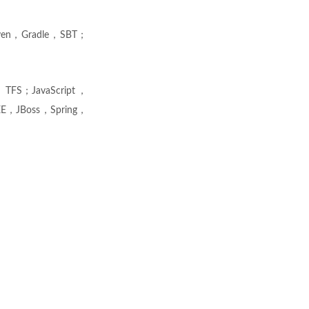
ven，Gradle，SBT；
S；JavaScript，
EE，JBoss，Spring，