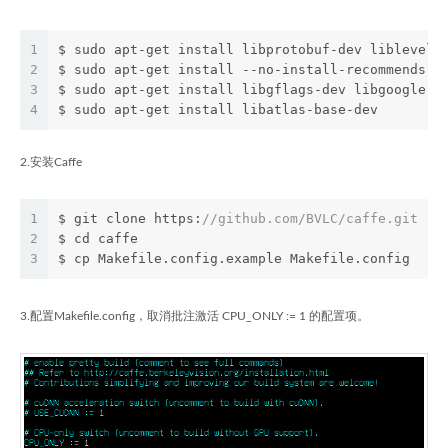
1
$ sudo apt-get install libprotobuf-dev libleveld
2
$ sudo apt-get install --no-install-recommends l
3
$ sudo apt-get install libgflags-dev libgoogle-g
4
$ sudo apt-get install libatlas-base-dev
2.安装Caffe
1
$ git clone https:
//github.com/BVLC/caffe.git
2
$ cd caffe
3
$ cp Makefile.config.example Makefile.config
3.配置Makefile.config，取消批注激活 CPU_ONLY := 1 的配置项。