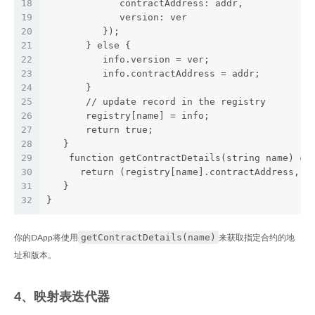
18
             contractAddress: addr,
19
             version: ver
20
          });
21
       } else {
22
          info.version = ver;
23
          info.contractAddress = addr;
24
       }
25
       // update record in the registry
26
       registry[name] = info;
27
       return true;
28
   }
29
    function getContractDetails(string name) co
30
      return (registry[name].contractAddress, r
31
   }
32
}
getContractDetails(name)
你的DApp将使用
来获取指定合约的地
址和版本。
4、映射表迭代器