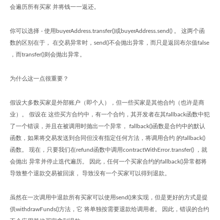
会遍历所有买家 并将钱一一返还。
你可以选择 - 使用buyerAddress.transfer()或buyerAddress.send() 。 这两个函
数的区别在于， 在交易异常时，send()不会抛出异常，而只是返回布尔值false
，而transfer()则会抛出异常。
为什么这一点很重要？
假设大多数买家是外部账户（即个人），但一些买家是其他合约（也许是商
业）。 假设在 这些买方合约中，有一个合约，其开发者在其fallback函数中犯
了一个错误，并且在被调用时抛出一个异常， fallback()函数是合约中的默认
函数，如果将交易发送到合同但没有指定任何方法，将调用合约 的fallback()
函数。 现在，只要我们在refund函数中调用contractWithError.transfer() ，就
会抛出 异常并停止迭代遍历。 因此，任何一个买家合约的fallback()异常都将
导致整个退款交易被回滚， 导致没有一个买家可以得到退款。
虽然在一次调用中退款所有买家可以使用send()来实现，但是更好的方式是提
供withdrawFunds()方法，它 将单独按需要退款给调用者。 因此，错误的合约