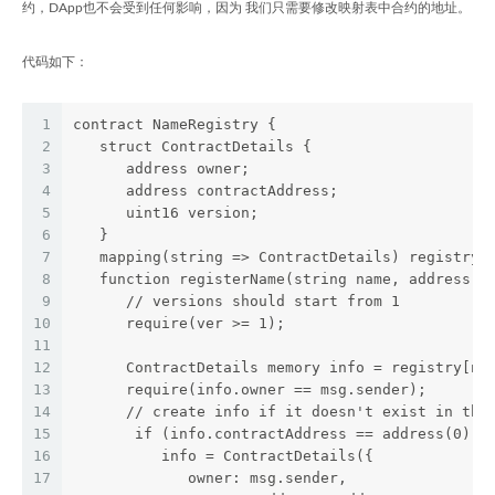
约，DApp也不会受到任何影响，因为 我们只需要修改映射表中合约的地址。
代码如下：
1
contract NameRegistry {
2
   struct ContractDetails {
3
      address owner;
4
      address contractAddress;
5
      uint16 version;
6
   }
7
   mapping(string => ContractDetails) registry;
8
   function registerName(string name, address a
9
      // versions should start from 1
10
      require(ver >= 1);
11
12
      ContractDetails memory info = registry[na
13
      require(info.owner == msg.sender);
14
      // create info if it doesn't exist in the
15
       if (info.contractAddress == address(0)) 
16
          info = ContractDetails({
17
             owner: msg.sender,