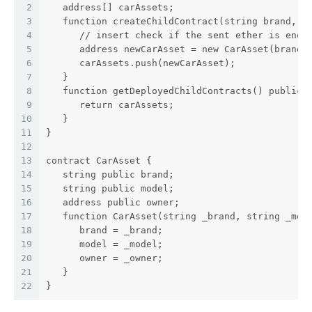
2
   address[] carAssets;
3
   function createChildContract(string brand, s
4
      // insert check if the sent ether is enou
5
      address newCarAsset = new CarAsset(brand,
6
      carAssets.push(newCarAsset);   
7
   }
8
   function getDeployedChildContracts() public 
9
      return carAssets;
10
   }
11
}
12
13
contract CarAsset {
14
   string public brand;
15
   string public model;
16
   address public owner;
17
   function CarAsset(string _brand, string _mod
18
      brand = _brand;
19
      model = _model;
20
      owner = _owner;
21
   }
22
}