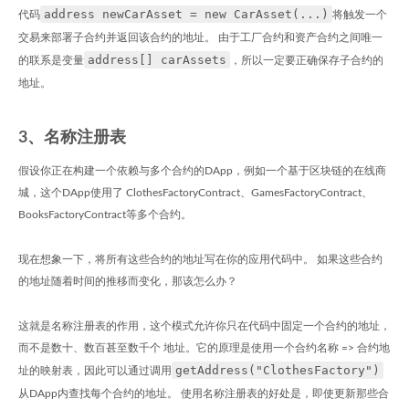
address newCarAsset = new CarAsset(...)
代码
将触发一个
交易来部署子合约并返回该合约的地址。 由于工厂合约和资产合约之间唯一
address[] carAssets
的联系是变量
，所以一定要正确保存子合约的
地址。
3、名称注册表
假设你正在构建一个依赖与多个合约的DApp，例如一个基于区块链的在线商
城，这个DApp使用了 ClothesFactoryContract、GamesFactoryContract、
BooksFactoryContract等多个合约。
现在想象一下，将所有这些合约的地址写在你的应用代码中。 如果这些合约
的地址随着时间的推移而变化，那该怎么办？
这就是名称注册表的作用，这个模式允许你只在代码中固定一个合约的地址，
而不是数十、数百甚至数千个 地址。它的原理是使用一个合约名称 => 合约地
getAddress("ClothesFactory")
址的映射表，因此可以通过调用
从DApp内查找每个合约的地址。 使用名称注册表的好处是，即使更新那些合