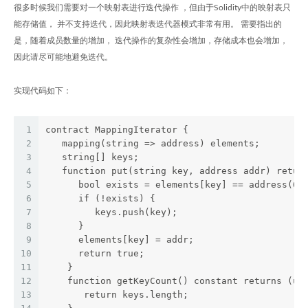
很多时候我们需要对一个映射表进行迭代操作 ，但由于Solidity中的映射表只
能存储值， 并不支持迭代，因此映射表迭代器模式非常有用。 需要指出的
是，随着成员数量的增加， 迭代操作的复杂性会增加，存储成本也会增加，
因此请尽可能地避免迭代。
实现代码如下：
1
contract MappingIterator {
2
   mapping(string => address) elements;
3
   string[] keys;
4
   function put(string key, address addr) retur
5
      bool exists = elements[key] == address(0)
6
      if (!exists) {
7
         keys.push(key);
8
      }
9
      elements[key] = addr;
10
      return true;
11
    }
12
    function getKeyCount() constant returns (ui
13
       return keys.length;