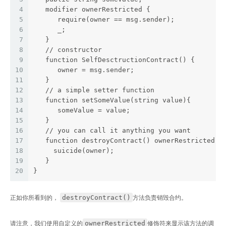
4
   modifier ownerRestricted {
5
      require(owner == msg.sender);
6
      _;
7
   } 
8
   // constructor
9
   function SelfDesctructionContract() {
10
      owner = msg.sender;
11
   }
12
   // a simple setter function
13
   function setSomeValue(string value){
14
      someValue = value;
15
   } 
16
   // you can call it anything you want
17
   function destroyContract() ownerRestricted {
18
     suicide(owner);
19
   }
20
}
destroyContract()
正如你所看到的，
方法负责销毁合约。
ownerRestricted
请注意，我们使用自定义的
修饰符来显示该方法的调