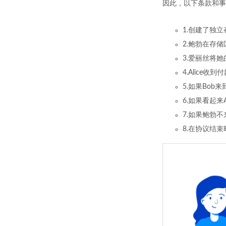
因此，以下条款和事件
1.创建了独立
2.鲍勃在存
3.爱丽丝将
4.Alice
5.如果Bob
6.如果看起来
7.如果鲍勃
8.在协议结