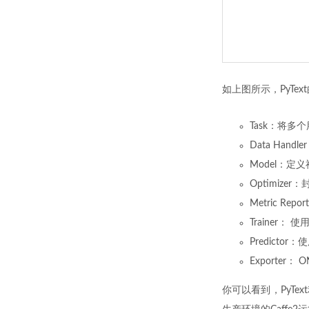
如上图所示，PyTe
Task：将
Data Ha
Model：定
Optimiz
Metric R
Trainer
Predict
Exporter：
你可以看到，PyText利