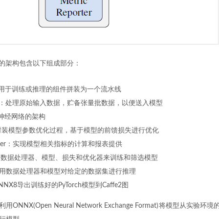
xt的架构包含以下组成部分：
多个用于训练或推理的组件拼装为一个流水线
ndler：处理原始输入数据，贮备张量批数据，以便送入模型
义神经网络的架构
er：封装模型参数优化过程，基于模型的前馈损失进行优化
eporter：实现模型相关指标的计算和报表提供
： 使用数据处理器、模型、损失和优化器来训练和筛选模型
or：使用数据处理器和模型对给定的数据集进行推理
 ONNX8导出训练好的PyTorch模型到Caffe2图
用ONNX(Open Neural Network Exchange Format)将模型从实验环境