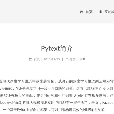
首页
互动
Pytext简介
发表于
2018-12-25
|
分类于
NLP
)在现代深度学习生态中越来越常见。从流行的深度学习框架到云端API的支
S或Bluemix，NLP是深度学习平台不可或缺的部分。尽管已经取得了 令
用依然还有极大的挑战，在学习研究和生产部署 之间还存在很多摩擦。
ebook已经面对构建大规模NLP应用 的挑战有一些年头了，最近，Faceb
t，一个基于PyTorch 的NLP框架，可以用来构建高效的NLP解决方案。