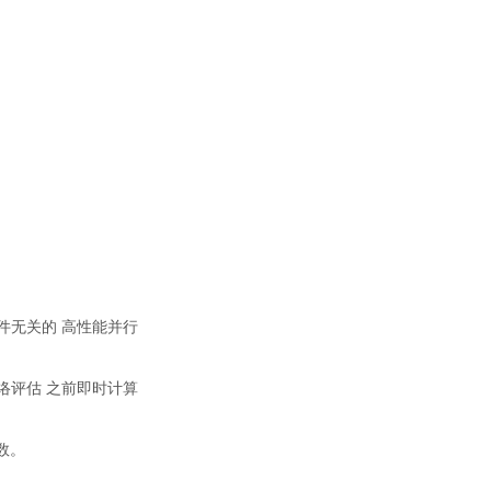
e支持硬件无关的 高性能并行
网络评估 之前即时计算
数。