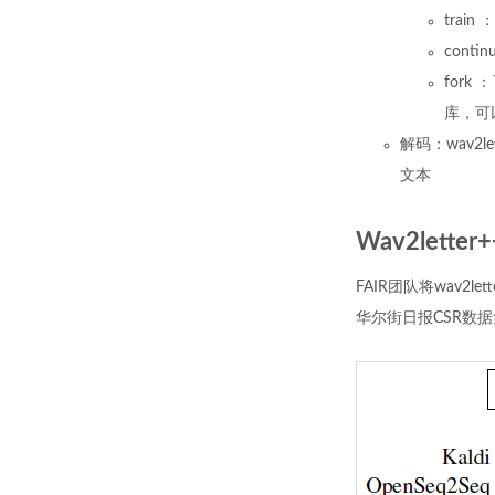
trai
conti
for
库，可
解码：wav
文本
Wav2lette
FAIR团队将wav2l
华尔街日报CSR数据