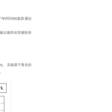
VIDIA的集群通信
负责输出最终的音频转录
2Seq。 实验基于著名的
案。