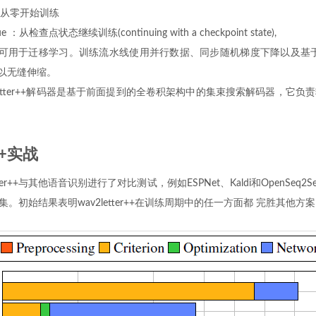
n ：从零开始训练
nue ：从检查点状态继续训练(continuing with a checkpoint state),
k ：可用于迁移学习。训练流水线使用并行数据、同步随机梯度下降以及基于N
以无缝伸缩。
2letter++解码器是基于前面提到的全卷积架构中的集束搜索解码器，它
r++实战
etter++与其他语音识别进行了对比测试，例如ESPNet、Kaldi和OpenSeq
集。初始结果表明wav2letter++在训练周期中的任一方面都 完胜其他方