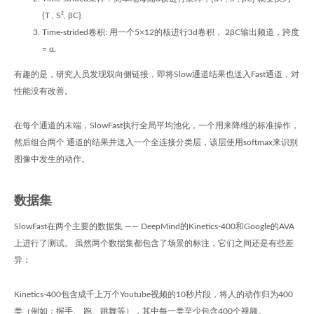
{T , S², βC}
Time-strided卷积: 用一个5×12的核进行3d卷积， 2βC输出频道，跨度
= α.
有趣的是，研究人员发现双向侧链接，即将Slow通道结果也送入Fast通道，对
性能没有改善。
在每个通道的末端，SlowFast执行全局平均池化，一个用来降维的标准操作，
然后组合两个 通道的结果并送入一个全连接分类层，该层使用softmax来识别
图像中发生的动作。
数据集
SlowFast在两个主要的数据集 —— DeepMind的Kinetics-400和Google的AVA
上进行了测试。 虽然两个数据集都包含了场景的标注，它们之间还是有些差
异：
Kinetics-400包含成千上万个Youtube视频的10秒片段，将人的动作归为400
类（例如：握手、 跑、跳舞等），其中每一类至少包含400个视频。