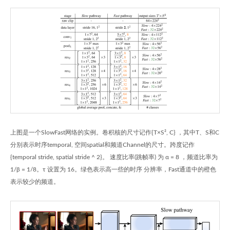
上图是一个SlowFast网络的实例。卷积核的尺寸记作{T×S², C} ，其中T、S和C
分别表示时序temporal, 空间spatial和频道Channel的尺寸。跨度记作
{temporal stride, spatial stride ^ 2}。 速度比率(跳帧率) 为 α = 8 ，频道比率为
1/β = 1/8。τ 设置为 16。绿色表示高一些的时序 分辨率，Fast通道中的橙色
表示较少的频道。