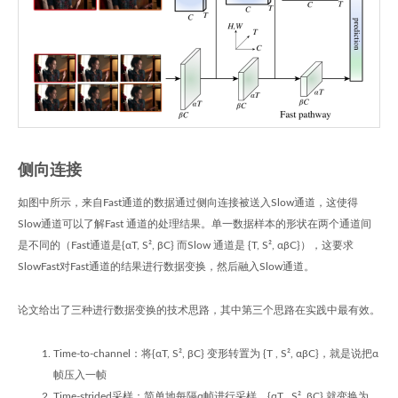
侧向连接
如图中所示，来自Fast通道的数据通过侧向连接被送入Slow通道，这使得
Slow通道可以了解Fast 通道的处理结果。单一数据样本的形状在两个通道间
是不同的（Fast通道是{αT, S², βC} 而Slow 通道是 {T, S², αβC}），这要求
SlowFast对Fast通道的结果进行数据变换，然后融入Slow通道。
论文给出了三种进行数据变换的技术思路，其中第三个思路在实践中最有效。
Time-to-channel：将{αT, S², βC} 变形转置为 {T , S², αβC}，就是说把α
帧压入一帧
Time-strided采样：简单地每隔α帧进行采样，{αT , S², βC} 就变换为