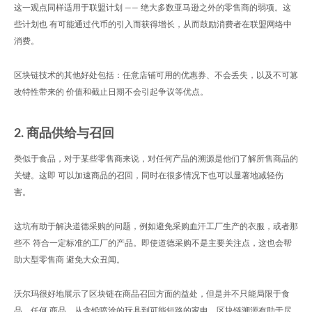
这一观点同样适用于联盟计划 —— 绝大多数亚马逊之外的零售商的弱项。这
些计划也 有可能通过代币的引入而获得增长，从而鼓励消费者在联盟网络中
消费。
区块链技术的其他好处包括：任意店铺可用的优惠券、不会丢失，以及不可篡
改特性带来的 价值和截止日期不会引起争议等优点。
2. 商品供给与召回
类似于食品，对于某些零售商来说，对任何产品的溯源是他们了解所售商品的
关键。这即 可以加速商品的召回，同时在很多情况下也可以显著地减轻伤
害。
这坑有助于解决道德采购的问题，例如避免采购血汗工厂生产的衣服，或者那
些不 符合一定标准的工厂的产品。即使道德采购不是主要关注点，这也会帮
助大型零售商 避免大众丑闻。
沃尔玛很好地展示了区块链在商品召回方面的益处，但是并不只能局限于食
品。任何 商品，从含铅喷涂的玩具到可能短路的家电，区块链溯源有助于尽