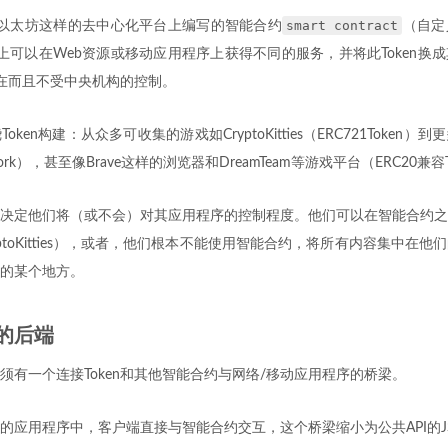
smart contract
在像以太坊这样的去中心化平台上编写的智能合约
（自定
基本上可以在Web资源或移动应用程序上获得不同的服务，并将此Token换
存在而且不受中央机构的控制。
ken构建：从众多可收集的游戏如CryptoKitties（ERC721Token
ork），甚至像Brave这样的浏览器和DreamTeam等游戏平台（ERC20兼容T
决定他们将（或不会）对其应用程序的控制程度。他们可以在智能合约之
ptoKitties），或者，他们根本不能使用智能合约，将所有内容集中在
的某个地方。
的后端
须有一个连接Token和其他智能合约与网络/移动应用程序的桥梁。
应用程序中，客户端直接与智能合约交互，这个桥梁缩小为公共API的JSON