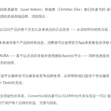
路易威登（Louis Vuitton）和迪奥（Christian Dior）都已经参与
该集团的其他高端品牌。消息指出：
可以访问产品的整个历史以及奢侈品的正品资质 —— 从原材料到销售店面
账本来保存每个产品的特有信息，消费者可以使用官方App来查看包含详细
AURA —— 基于以太坊区块链并使用微软Azure云平台 —— 同时也将提
关的说明。
希望该平台最终也可以被其他竞争品牌使用，从而帮助他们提供个性化服务
n Timist补充说：
行业突破性的革新。ConsenSys很自豪可以与LVMH合作来实现这一可以
利于保护每个品牌的利益、完整与隐私。