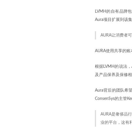
LVMH的自有品牌包括
Aura项目扩展到
AURA让消费者
AURA使用共享的
根据LVMH的说法，
及产品保养及保修相
Aura背后的团队
ConsenSys的主管Ke
AURA是奢侈品
业的平台，这有