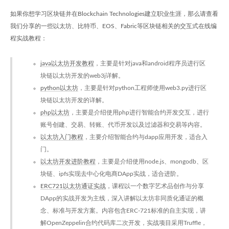
如果你想学习区块链并在Blockchain Technologies建立职业生涯，那么请查看
我们分享的一些以太坊、比特币、EOS、Fabric等区块链相关的交互式在线编
程实战教程：
java以太坊开发教程
，主要是针对java和android程序员进行区
块链以太坊开发的web3j详解。
python以太坊
，主要是针对python工程师使用web3.py进行区
块链以太坊开发的详解。
php以太坊
，主要是介绍使用php进行智能合约开发交互，进行
账号创建、交易、转账、代币开发以及过滤器和交易等内容。
以太坊入门教程
，主要介绍智能合约与dapp应用开发，适合入
门。
以太坊开发进阶教程
，主要是介绍使用node.js、mongodb、区
块链、ipfs实现去中心化电商DApp实战，适合进阶。
ERC721以太坊通证实战
，课程以一个数字艺术品创作与分享
DApp的实战开发为主线，深入讲解以太坊非同质化通证的概
念、标准与开发方案。内容包含ERC-721标准的自主实现，讲
解OpenZeppelin合约代码库二次开发，实战项目采用Truffle，