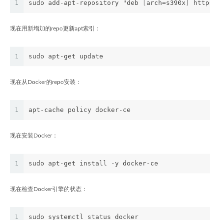
1
sudo add-apt-repository "deb [arch=s390x] https:
现在用新增加的repo更新apt索引：
1
sudo apt-get update
现在从Docker的repo安装：
1
apt-cache policy docker-ce
现在安装Docker：
1
sudo apt-get install -y docker-ce
现在检查Docker引擎的状态：
1
sudo systemctl status docker