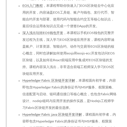
EOS入门教程
，本课程帮助你快速入门EOS区块链去中心化应
用的开发，内容涵盖EOS工具链、账户与钱包、发行代币、智
能合约开发与部署、使用代码与智能合约交互等核心知识点，
最后综合运用各知识点完成一个便签DApp的开发。
深入浅出玩转EOS钱包开发
，本课程以手机EOS钱包的完整开
发过程为主线，深入学习EOS区块链应用开发，课程内容即涵
盖账户、计算资源、智能合约、动作与交易等EOS区块链的核
心概念，同时也讲解如何使用eosjs和eosjs-ecc开发包访问EOS
区块链，以及如何在React前端应用中集成对EOS区块链的支
持。课程内容深入浅出，非常适合前端工程师深入学习EOS区
块链应用开发。
Hyperledger Fabric 区块链开发详解
，本课程面向初学者，内容
即包含Hyperledger Fabric的身份证书与MSP服务、权限策略、
信道配置与启动、链码通信接口等核心概念，也包含Fabric网络
设计、nodejs链码与应用开发的操作实践，是Nodejs工程师学
习Fabric区块链开发的最佳选择。
Hyperledger Fabric java 区块链开发详解
，课程面向初学者，内
容即包含Hyperledger Fabric的身份证书与MSP服务、权限策