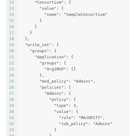
12
      "Consortium": {
13
        "value": {
14
          "name": "SampleConsortium"
15
        }
16
      }
17
    }
18
  },
19
  "write_set": {
20
    "groups": {
21
      "Application": {
22
        "groups": {
23
          "Org1MSP": {}
24
        },
25
        "mod_policy": "Admins",
26
        "policies": {
27
          "Admins": {
28
            "policy": {
29
              "type": 3,
30
              "value": {
31
                "rule": "MAJORITY",
32
                "sub_policy": "Admins"
33
              }
34
            }