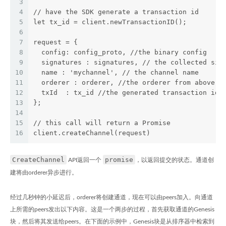
3
4
// have the SDK generate a transaction id
5
let tx_id = client.newTransactionID();
6
7
request = {
8
  config: config_proto, //the binary config
9
  signatures : signatures, // the collected sig
10
  name : 'mychannel', // the channel name
11
  orderer : orderer, //the orderer from above
12
  txId  : tx_id //the generated transaction id
13
};
14
15
// this call will return a Promise
16
client.createChannel(request)
CreateChannel
promise
API返回一个
，以返回提交的状态。通道创
建将由orderer异步进行。
经过几秒钟的小延迟后，orderer将创建通道，现在可以由peers加入。向通道
上所需的peers发出以下内容。这是一个两步的过程，首先获取通道的Genesis
块，然后将其发送给peers。在下面的示例中，Genesis块是从排序器中检索到