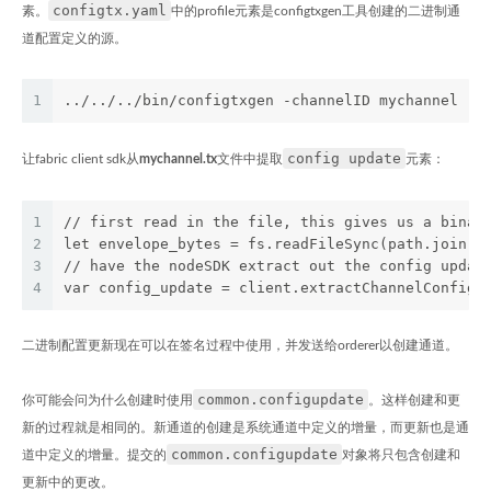
configtx.yaml
素。
中的profile元素是configtxgen工具创建的二进制通
道配置定义的源。
1
../../../bin/configtxgen -channelID mychannel -o
config update
让fabric client sdk从
mychannel.tx
文件中提取
元素：
1
// first read in the file, this gives us a binar
2
let envelope_bytes = fs.readFileSync(path.join(_
3
// have the nodeSDK extract out the config updat
4
var config_update = client.extractChannelConfig(
二进制配置更新现在可以在签名过程中使用，并发送给orderer以创建通道。
common.configupdate
你可能会问为什么创建时使用
。这样创建和更
新的过程就是相同的。新通道的创建是系统通道中定义的增量，而更新也是通
common.configupdate
道中定义的增量。提交的
对象将只包含创建和
更新中的更改。