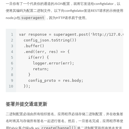
一旦你有了一个代表你的通道的JSON配置，就将它发送给configtxlator，以
便将其编码为配置二进制文件。以下向configtxlator发送REST请求的示例使用
superagent
node.js包
，因为HTTP请求易于使用。
1
var response = superagent.post('http://127.0.0.
2
  config_json.toString())
3
  .buffer()
4
  .end((err, res) => {
5
    if(err) {
6
      logger.error(err);
7
      return;
8
    }
9
    config_proto = res.body;
10
  });
签署并提交通道更新
二进制配置必须由所有组织签名。应用程序必须存储二进制配置，并在收集签
名时将其与存储所有签名一起进行签名。然后，一旦签名完成，应用程序将使
createChannel()
用Fabric客户端sdk api
将二进制配置和所有签名发送