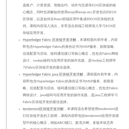
盖账户、计算资源、智能合约、动作与交易等EOS区块链的核
心概念，同时也讲解如何使用eosjs和eosjs-ecc开发包访问EOS
区块链，以及如何在React前端应用中集成对EOS区块链的支
持。课程内容深入浅出，非常适合前端工程师深入学习EOS区
块链应用开发。
Hyperledger Fabric 区块链开发详解
，本课程面向初学者，内容
即包含Hyperledger Fabric的身份证书与MSP服务、权限策略、
信道配置与启动、链码通信接口等核心概念，也包含Fabric网络
设计、nodejs链码与应用开发的操作实践，是Nodejs工程师学
习Fabric区块链开发的最佳选择。
Hyperledger Fabric java 区块链开发详解
，课程面向初学者，内
容即包含Hyperledger Fabric的身份证书与MSP服务、权限策
略、信道配置与启动、链码通信接口等核心概念，也包含Fabric
网络设计、java链码与应用开发的操作实践，是java工程师学习
Fabric区块链开发的最佳选择。
tendermint区块链开发详解
，本课程适合希望使用tendermint进
行区块链开发的工程师，课程内容即包括tendermint应用开发模
型中的核心概念，例如ABCI接口、默克尔树、多版本状态库