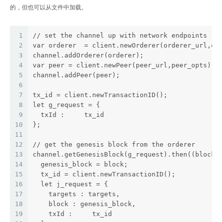
的，但也可以从文件中加载。
1
// set the channel up with network endpoints
2
var orderer  = client.newOrderer(orderer_url,or
3
channel.addOrderer(orderer);
4
var peer = client.newPeer(peer_url,peer_opts);
5
channel.addPeer(peer);
6
7
tx_id = client.newTransactionID();
8
let g_request = {
9
  txId :     tx_id
10
};
11
12
// get the genesis block from the orderer
13
channel.getGenesisBlock(g_request).then((block)
14
  genesis_block = block;
15
  tx_id = client.newTransactionID();
16
  let j_request = {
17
    targets : targets,
18
    block : genesis_block,
19
    txId :     tx_id