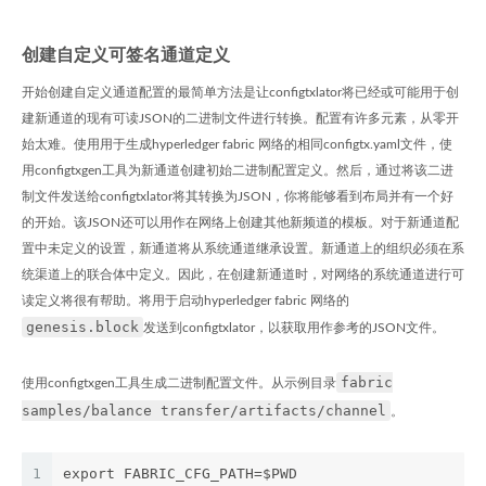
创建自定义可签名通道定义
开始创建自定义通道配置的最简单方法是让configtxlator将已经或可能用于创
建新通道的现有可读JSON的二进制文件进行转换。配置有许多元素，从零开
始太难。使用用于生成hyperledger fabric 网络的相同configtx.yaml文件，使
用configtxgen工具为新通道创建初始二进制配置定义。然后，通过将该二进
制文件发送给configtxlator将其转换为JSON，你将能够看到布局并有一个好
的开始。该JSON还可以用作在网络上创建其他新频道的模板。对于新通道配
置中未定义的设置，新通道将从系统通道继承设置。新通道上的组织必须在系
统渠道上的联合体中定义。因此，在创建新通道时，对网络的系统通道进行可
读定义将很有帮助。将用于启动hyperledger fabric 网络的
genesis.block
发送到configtxlator，以获取用作参考的JSON文件。
fabric
使用configtxgen工具生成二进制配置文件。从示例目录
samples/balance transfer/artifacts/channel
。
1
export FABRIC_CFG_PATH=$PWD