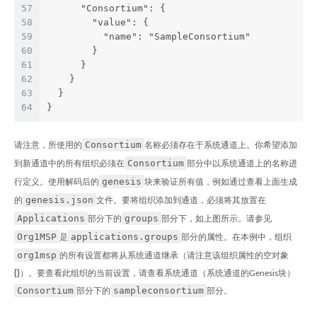
57
      "Consortium": {
58
        "value": {
59
          "name": "SampleConsortium"
60
        }
61
      }
62
    }
63
  }
64
}
Consortium
请注意，所使用的
名称必须存在于系统通道上。你希望添加
Consortium
到新通道中的所有组织必须在
部分中以系统通道上的名称进
genesis
行定义。使用解码后的
块来验证所有值，例如通过查看上面生成
genesis.json
的
文件。要将组织添加到通道，必须将其放置在
Applications
groups
部分下的
部分下，如上图所示。请参见
Org1MSP
applications.groups
是
部分的属性。在本例中，组织
org1msp
的所有设置都将从系统通道继承（请注意该组织属性的空对象
{}
）。要查看此组织的当前设置，请查看系统通道（系统通道的Genesis块）
Consortium
sampleconsortium
部分下的
部分。