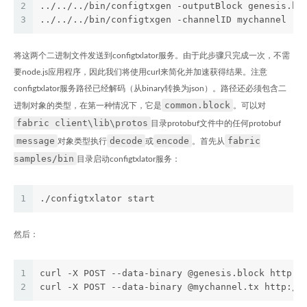
2
../../../bin/configtxgen -outputBlock genesis.bl
3
../../../bin/configtxgen -channelID mychannel -o
将这两个二进制文件发送到configtxlator服务。由于此步骤只完成一次，不需
要node.js应用程序，因此我们将使用curl来简化并加速获得结果。注意
configtxlator服务路径已经解码（从binary转换为json）。路径还必须包含二
common.block
进制对象的类型，在第一种情况下，它是
。可以对
fabric client\lib\protos
目录protobuf文件中的任何protobuf
message
decode
encode
fabric
对象类型执行
或
。首先从
samples/bin
目录启动configtxlator服务：
1
./configtxlator start
然后：
1
curl -X POST --data-binary @genesis.block http:/
2
curl -X POST --data-binary @mychannel.tx http://