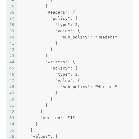
35
          },
36
          "Readers": {
37
            "policy": {
38
              "type": 3,
39
              "value": {
40
                "sub_policy": "Readers"
41
              }
42
            }
43
          },
44
          "Writers": {
45
            "policy": {
46
              "type": 3,
47
              "value": {
48
                "sub_policy": "Writers"
49
              }
50
            }
51
          }
52
        },
53
        "version": "1"
54
      }
55
    },
56
    "values": {