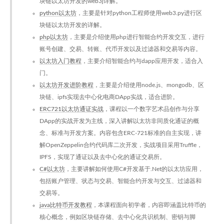
块链以太坊开发的web3j详解。
python以太坊
，主要是针对python工程师使用web3.py进行区
块链以太坊开发的详解。
php以太坊
，主要是介绍使用php进行智能合约开发交互，进行
账号创建、交易、转账、代币开发以及过滤器和交易等内容。
以太坊入门教程
，主要介绍智能合约与dapp应用开发，适合入
门。
以太坊开发进阶教程
，主要是介绍使用node.js、mongodb、区
块链、ipfs实现去中心化电商DApp实战，适合进阶。
ERC721以太坊通证实战
，课程以一个数字艺术品创作与分享
DApp的实战开发为主线，深入讲解以太坊非同质化通证的概
念、标准与开发方案。内容包含ERC-721标准的自主实现，讲
解OpenZeppelin合约代码库二次开发，实战项目采用Truffle，
IPFS，实现了通证以及去中心化的通证交易所。
C#以太坊
，主要讲解如何使用C#开发基于.Net的以太坊应用，
包括账户管理、状态与交易、智能合约开发与交互、过滤器和
交易等。
java比特币开发教程
，本课程面向初学者，内容即涵盖比特币的
核心概念，例如区块链存储、去中心化共识机制、密钥与脚