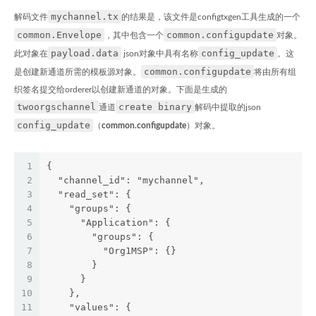
mychannel.tx
解码文件
的结果是，该文件是configtxgen工具生成的一个
common.Envelope
common.configupdate
，其中包含一个
对象。
payload.data
config_update
此对象在
json对象中具有名称
。这
common.configupdate
是创建新通道所需的模板源对象。
将由所有组
织签名提交给orderer以创建新通道的对象。下面是生成的
twoorgschannel
create binary
通道
解码中提取的json
config_update
（
common.configupdate
）对象。
1
{
2
  "channel_id": "mychannel",
3
  "read_set": {
4
    "groups": {
5
      "Application": {
6
        "groups": {
7
          "Org1MSP": {}
8
        }
9
      }
10
    },
11
    "values": {