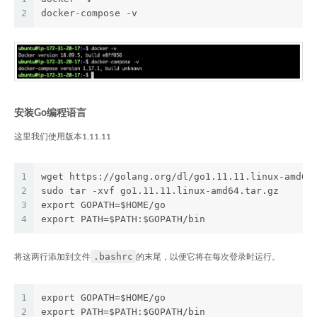
2
docker-compose -v
安装Go编程语言
这里我们使用版本1.11.11
1
wget https://golang.org/dl/go1.11.11.linux-amd64
2
sudo tar -xvf go1.11.11.linux-amd64.tar.gz
3
export GOPATH=$HOME/go
4
export PATH=$PATH:$GOPATH/bin
.bashrc
将这两行添加到文件
的末尾，以便它将在每次登录时运行。
1
export GOPATH=$HOME/go
2
export PATH=$PATH:$GOPATH/bin