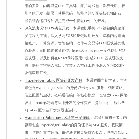
用的开发，内容涵盖EOS工具链、账户与钱包、发行代币、智
能合约开发与部署、使用代码与智能合约交互等核心知识点，
最后综合运用各知识点完成一个便签DApp的开发。
深入浅出玩转EOS钱包开发
，本课程以手机EOS钱包的完整开
发过程为主线，深入学习EOS区块链应用开发，课程内容即涵
盖账户、计算资源、智能合约、动作与交易等EOS区块链的核
心概念，同时也讲解如何使用eosjs和eosjs-ecc开发包访问EOS
区块链，以及如何在React前端应用中集成对EOS区块链的支
持。课程内容深入浅出，非常适合前端工程师深入学习EOS区
块链应用开发。
Hyperledger Fabric 区块链开发详解
，本课程面向初学者，内容
即包含Hyperledger Fabric的身份证书与MSP服务、权限策略、
信道配置与启动、链码通信接口等核心概念，也包含Fabric网络
设计、nodejs链码与应用开发的操作实践，是Nodejs工程师学
习Fabric区块链开发的最佳选择。
Hyperledger Fabric java 区块链开发详解
，课程面向初学者，内
容即包含Hyperledger Fabric的身份证书与MSP服务、权限策
略、信道配置与启动、链码通信接口等核心概念，也包含Fabric