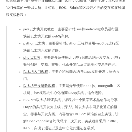
如果你想学习区块链并在Blockchain Technologies建立职业生涯，那么请查看
我们分享的一些以太坊、比特币、EOS、Fabric等区块链相关的交互式在线编
程实战教程：
java以太坊开发教程
，主要是针对java和android程序员进行区
块链以太坊开发的web3j详解。
python以太坊
，主要是针对python工程师使用web3.py进行区
块链以太坊开发的详解。
php以太坊
，主要是介绍使用php进行智能合约开发交互，进行
账号创建、交易、转账、代币开发以及过滤器和交易等内容。
以太坊入门教程
，主要介绍智能合约与dapp应用开发，适合入
门。
以太坊开发进阶教程
，主要是介绍使用node.js、mongodb、区
块链、ipfs实现去中心化电商DApp实战，适合进阶。
ERC721以太坊通证实战
，课程以一个数字艺术品创作与分享
DApp的实战开发为主线，深入讲解以太坊非同质化通证的概
念、标准与开发方案。内容包含ERC-721标准的自主实现，讲
解OpenZeppelin合约代码库二次开发，实战项目采用Truffle，
IPFS，实现了通证以及去中心化的通证交易所。