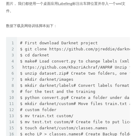
图片， 我们都使用一个桌面应用
LabelImg
标注出车牌位置并存入一个xml文
件。
数据下载及网络训练脚本如下：
1
# First download Darknet project
2
$ git clone https://github.com/pjreddie/darknet
3
$ cd darknet
4
$ make# Load convert.py to change labels (xml f
5
 https://github.com/KhazriAchraf/ANPR# Unzip th
6
$ unzip dataset.zip# Create two folders, one fo
7
$ mkdir darknet/images
8
$ mkdir darknet/labels# Convert labels format a
9
# for the test and the training
10
$ python convert.py# Create a folder under dark
11
$ mkdir darknet/custom# Move files train.txt an
12
# custom folder
13
$ mv train.txt custom/
14
$ mv test.txt custom/# Create file to put licen
15
$ touch darknet/custom/classes.names
16
$ echo LP > classes.names# Create Backup folder