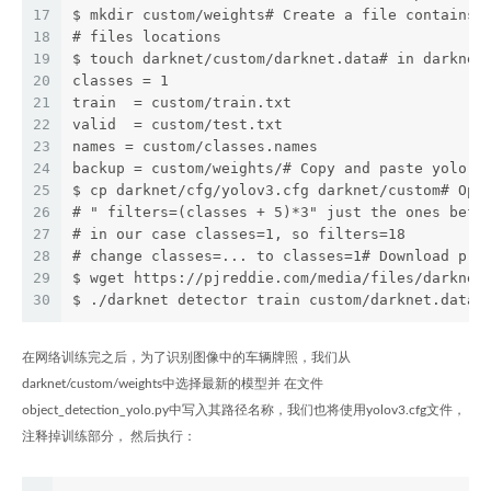
17
$ mkdir custom/weights# Create a file contains 
18
# files locations
19
$ touch darknet/custom/darknet.data# in darknet
20
classes = 1
21
train  = custom/train.txt
22
valid  = custom/test.txt
23
names = custom/classes.names
24
backup = custom/weights/# Copy and paste yolo c
25
$ cp darknet/cfg/yolov3.cfg darknet/custom# Ope
26
# " filters=(classes + 5)*3" just the ones befo
27
# in our case classes=1, so filters=18
28
# change classes=... to classes=1# Download pre
29
$ wget https://pjreddie.com/media/files/darknet
30
$ ./darknet detector train custom/darknet.data 
在网络训练完之后，为了识别图像中的车辆牌照，我们从
darknet/custom/weights中选择最新的模型并 在文件
object_detection_yolo.py中写入其路径名称，我们也将使用yolov3.cfg文件，
注释掉训练部分， 然后执行：