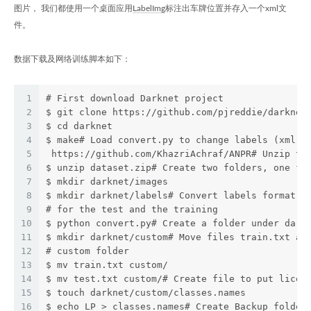
图片， 我们都使用一个桌面应用
LabelImg
标注出车牌位置并存入一个xml文
件。
数据下载及网络训练脚本如下：
1
# First download Darknet project
2
$ git clone https://github.com/pjreddie/darknet
3
$ cd darknet
4
$ make# Load convert.py to change labels (xml f
5
 https://github.com/KhazriAchraf/ANPR# Unzip th
6
$ unzip dataset.zip# Create two folders, one fo
7
$ mkdir darknet/images
8
$ mkdir darknet/labels# Convert labels format a
9
# for the test and the training
10
$ python convert.py# Create a folder under dark
11
$ mkdir darknet/custom# Move files train.txt an
12
# custom folder
13
$ mv train.txt custom/
14
$ mv test.txt custom/# Create file to put licen
15
$ touch darknet/custom/classes.names
16
$ echo LP > classes.names# Create Backup folder