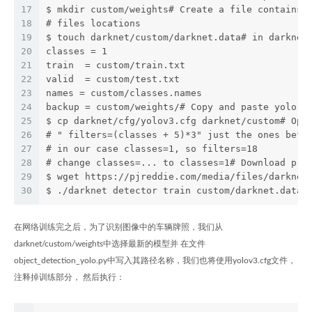
17
$ mkdir custom/weights# Create a file contains 
18
# files locations
19
$ touch darknet/custom/darknet.data# in darknet
20
classes = 1
21
train  = custom/train.txt
22
valid  = custom/test.txt
23
names = custom/classes.names
24
backup = custom/weights/# Copy and paste yolo c
25
$ cp darknet/cfg/yolov3.cfg darknet/custom# Ope
26
# " filters=(classes + 5)*3" just the ones befo
27
# in our case classes=1, so filters=18
28
# change classes=... to classes=1# Download pre
29
$ wget https://pjreddie.com/media/files/darknet
30
$ ./darknet detector train custom/darknet.data 
在网络训练完之后，为了识别图像中的车辆牌照，我们从
darknet/custom/weights中选择最新的模型并 在文件
object_detection_yolo.py中写入其路径名称，我们也将使用yolov3.cfg文件，
注释掉训练部分， 然后执行：