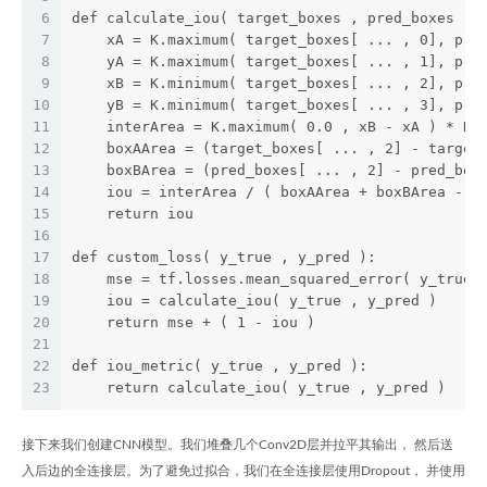
6
def calculate_iou( target_boxes , pred_boxes ):
7
    xA = K.maximum( target_boxes[ ... , 0], pre
8
    yA = K.maximum( target_boxes[ ... , 1], pre
9
    xB = K.minimum( target_boxes[ ... , 2], pre
10
    yB = K.minimum( target_boxes[ ... , 3], pre
11
    interArea = K.maximum( 0.0 , xB - xA ) * K.
12
    boxAArea = (target_boxes[ ... , 2] - target
13
    boxBArea = (pred_boxes[ ... , 2] - pred_box
14
    iou = interArea / ( boxAArea + boxBArea - i
15
    return iou
16
17
def custom_loss( y_true , y_pred ):
18
    mse = tf.losses.mean_squared_error( y_true 
19
    iou = calculate_iou( y_true , y_pred ) 
20
    return mse + ( 1 - iou )
21
22
def iou_metric( y_true , y_pred ):
23
    return calculate_iou( y_true , y_pred )
接下来我们创建CNN模型。我们堆叠几个Conv2D层并拉平其输出， 然后送
入后边的全连接层。为了避免过拟合，我们在全连接层使用Dropout， 并使用