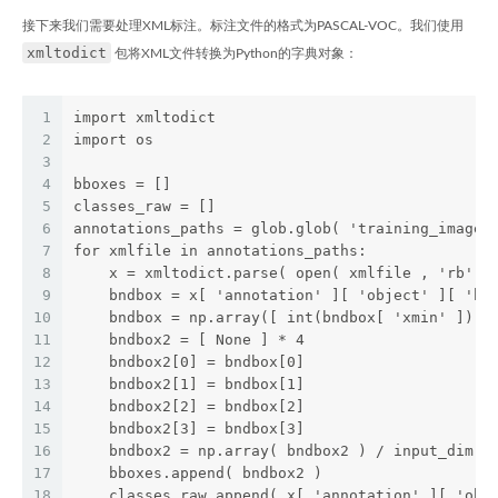
接下来我们需要处理XML标注。标注文件的格式为PASCAL-VOC。我们使用
xmltodict
包将XML文件转换为Python的字典对象：
1
import xmltodict
2
import os
3
4
bboxes = []
5
classes_raw = []
6
annotations_paths = glob.glob( 'training_images
7
for xmlfile in annotations_paths:
8
    x = xmltodict.parse( open( xmlfile , 'rb' )
9
    bndbox = x[ 'annotation' ][ 'object' ][ 'bn
10
    bndbox = np.array([ int(bndbox[ 'xmin' ]) ,
11
    bndbox2 = [ None ] * 4
12
    bndbox2[0] = bndbox[0]
13
    bndbox2[1] = bndbox[1]
14
    bndbox2[2] = bndbox[2]
15
    bndbox2[3] = bndbox[3]
16
    bndbox2 = np.array( bndbox2 ) / input_dim
17
    bboxes.append( bndbox2 )
18
    classes_raw.append( x[ 'annotation' ][ 'obj