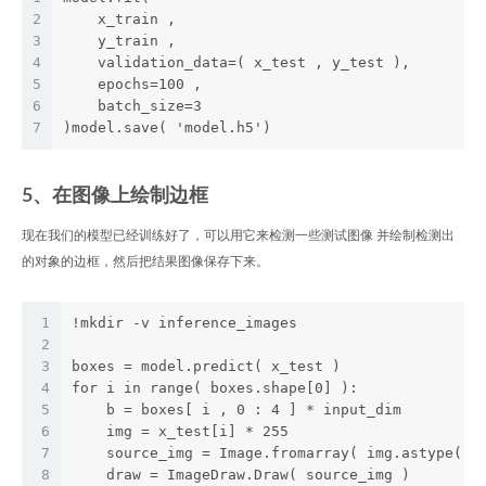
2
    x_train ,
3
    y_train , 
4
    validation_data=( x_test , y_test ),
5
    epochs=100 ,
6
    batch_size=3 
7
)model.save( 'model.h5')
5、在图像上绘制边框
现在我们的模型已经训练好了，可以用它来检测一些测试图像 并绘制检测出
的对象的边框，然后把结果图像保存下来。
1
!mkdir -v inference_images
2
3
boxes = model.predict( x_test )
4
for i in range( boxes.shape[0] ):
5
    b = boxes[ i , 0 : 4 ] * input_dim
6
    img = x_test[i] * 255
7
    source_img = Image.fromarray( img.astype( n
8
    draw = ImageDraw.Draw( source_img )