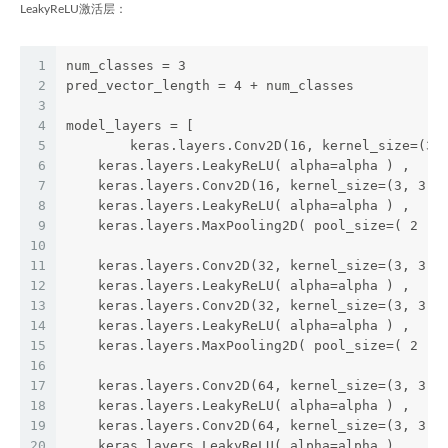
LeakyReLU激活层：
1
num_classes = 3
2
pred_vector_length = 4 + num_classes
3
4
model_layers = [       
5
	keras.layers.Conv2D(16, kernel_size=(3,
6
    keras.layers.LeakyReLU( alpha=alpha ) ,
7
    keras.layers.Conv2D(16, kernel_size=(3, 3),
8
    keras.layers.LeakyReLU( alpha=alpha ) ,
9
    keras.layers.MaxPooling2D( pool_size=( 2 , 
10
11
    keras.layers.Conv2D(32, kernel_size=(3, 3),
12
    keras.layers.LeakyReLU( alpha=alpha ) ,
13
    keras.layers.Conv2D(32, kernel_size=(3, 3),
14
    keras.layers.LeakyReLU( alpha=alpha ) ,
15
    keras.layers.MaxPooling2D( pool_size=( 2 , 
16
17
    keras.layers.Conv2D(64, kernel_size=(3, 3),
18
    keras.layers.LeakyReLU( alpha=alpha ) ,
19
    keras.layers.Conv2D(64, kernel_size=(3, 3),
20
    keras.layers.LeakyReLU( alpha=alpha ) ,