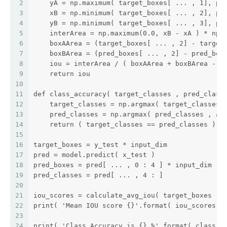
2
    yA = np.maximum( target_boxes[ ... , 1], pr
3
    xB = np.minimum( target_boxes[ ... , 2], pr
4
    yB = np.minimum( target_boxes[ ... , 3], pr
5
    interArea = np.maximum(0.0, xB - xA ) * np.
6
    boxAArea = (target_boxes[ ... , 2] - target
7
    boxBArea = (pred_boxes[ ... , 2] - pred_box
8
    iou = interArea / ( boxAArea + boxBArea - i
9
    return iou
10
11
def class_accuracy( target_classes , pred_class
12
    target_classes = np.argmax( target_classes 
13
    pred_classes = np.argmax( pred_classes , ax
14
    return ( target_classes == pred_classes ).m
15
16
target_boxes = y_test * input_dim
17
pred = model.predict( x_test )
18
pred_boxes = pred[ ... , 0 : 4 ] * input_dim
19
pred_classes = pred[ ... , 4 : ]
20
21
iou_scores = calculate_avg_iou( target_boxes , 
22
print( 'Mean IOU score {}'.format( iou_scores.m
23
24
print( 'Class Accuracy is {} %'.format( class_a