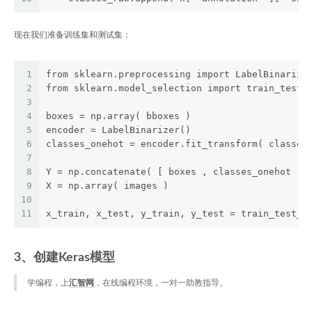
现在我们准备训练集和测试集：
1
from sklearn.preprocessing import LabelBinarize
2
from sklearn.model_selection import train_test_
3
4
boxes = np.array( bboxes ) 
5
encoder = LabelBinarizer()
6
classes_onehot = encoder.fit_transform( classes
7
8
Y = np.concatenate( [ boxes , classes_onehot ] 
9
X = np.array( images )
10
11
x_train, x_test, y_train, y_test = train_test_s
3、创建Keras模型
学编程，上
汇智网
，在线编程环境，一对一助教指导。