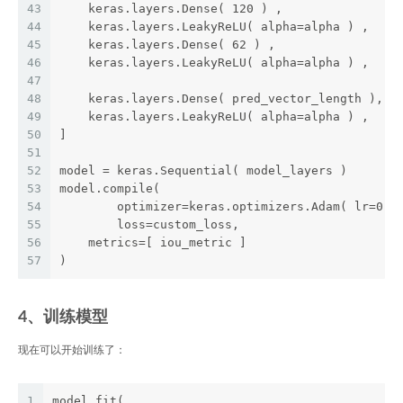
43
    keras.layers.Dense( 120 ) , 
44
    keras.layers.LeakyReLU( alpha=alpha ) ,
45
    keras.layers.Dense( 62 ) , 
46
    keras.layers.LeakyReLU( alpha=alpha ) ,
47
48
    keras.layers.Dense( pred_vector_length ),
49
    keras.layers.LeakyReLU( alpha=alpha ) ,
50
]
51
52
model = keras.Sequential( model_layers )
53
model.compile(
54
	optimizer=keras.optimizers.Adam( lr=0.0
55
	loss=custom_loss,
56
    metrics=[ iou_metric ]
57
)
4、训练模型
现在可以开始训练了：
1
model.fit( 