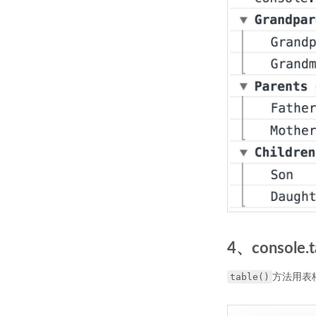
4、console.t
table()
方法用表