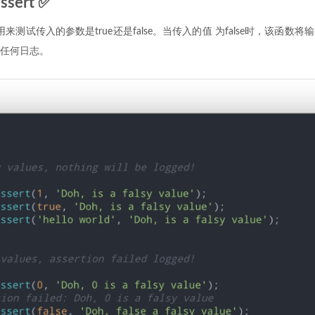
ssert ✅
用来测试传入的参数是true还是false。当传入的值 为false时，该函数
任何日志。