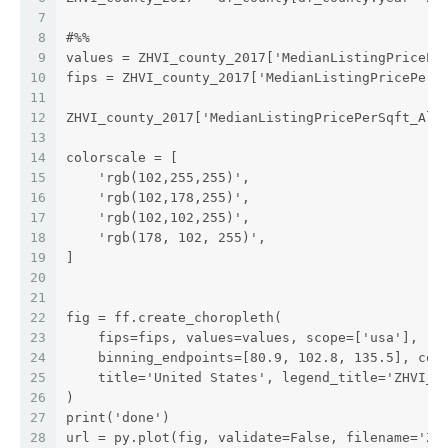
7
8
#%%
9
values = ZHVI_county_2017['MedianListingPricePe
10
fips = ZHVI_county_2017['MedianListingPricePerS
11
12
ZHVI_county_2017['MedianListingPricePerSqft_All
13
14
colorscale = [
15
    'rgb(102,255,255)',
16
    'rgb(102,178,255)',
17
    'rgb(102,102,255)',
18
    'rgb(178, 102, 255)',
19
]
20
21
22
fig = ff.create_choropleth(
23
    fips=fips, values=values, scope=['usa'],
24
    binning_endpoints=[80.9, 102.8, 135.5], col
25
    title='United States', legend_title='ZHVI_B
26
)
27
print('done')
28
url = py.plot(fig, validate=False, filename='ZH