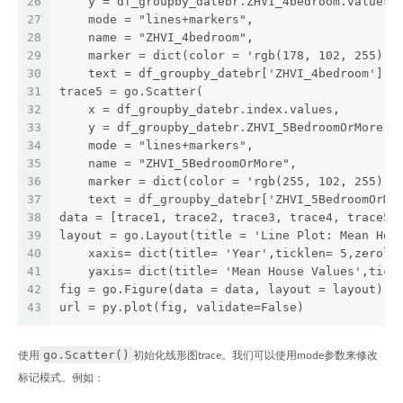
26
    y = df_groupby_datebr.ZHVI_4bedroom.values,
27
    mode = "lines+markers",
28
    name = "ZHVI_4bedroom",
29
    marker = dict(color = 'rgb(178, 102, 255)')
30
    text = df_groupby_datebr['ZHVI_4bedroom'])
31
trace5 = go.Scatter(
32
    x = df_groupby_datebr.index.values,
33
    y = df_groupby_datebr.ZHVI_5BedroomOrMore.v
34
    mode = "lines+markers",
35
    name = "ZHVI_5BedroomOrMore",
36
    marker = dict(color = 'rgb(255, 102, 255)')
37
    text = df_groupby_datebr['ZHVI_5BedroomOrMo
38
data = [trace1, trace2, trace3, trace4, trace5]
39
layout = go.Layout(title = 'Line Plot: Mean Hou
40
    xaxis= dict(title= 'Year',ticklen= 5,zeroli
41
    yaxis= dict(title= 'Mean House Values',tick
42
fig = go.Figure(data = data, layout = layout)
43
url = py.plot(fig, validate=False)
go.Scatter()
使用
初始化线形图trace。我们可以使用mode参数来修改
标记模式。例如：