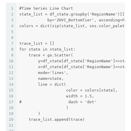
1
#Time Series Line Chart
2
state_list = df_state.groupby('RegionName')[['Z
3
            by='ZHVI_BottomTier', ascending=Fal
4
colors = dict(zip(state_list, sns.color_palette
5
6
7
trace_list = []
8
for state in state_list:
9
    trace = go.Scatter(
10
        y=df_state[df_state['RegionName']==stat
11
        x=df_state[df_state['RegionName']==stat
12
        mode='lines',
13
        name=state,
14
        line = dict(
15
                    color = colors[state],
16
                    width = 1.5,
17
#                    dash = 'dot'
18
                    )
19
        )
20
    trace_list.append(trace)
21