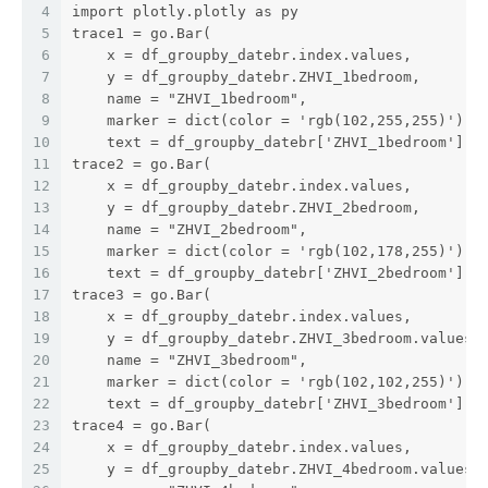
4
import plotly.plotly as py
5
trace1 = go.Bar(
6
    x = df_groupby_datebr.index.values,
7
    y = df_groupby_datebr.ZHVI_1bedroom,
8
    name = "ZHVI_1bedroom",
9
    marker = dict(color = 'rgb(102,255,255)'),
10
    text = df_groupby_datebr['ZHVI_1bedroom'])
11
trace2 = go.Bar(
12
    x = df_groupby_datebr.index.values,
13
    y = df_groupby_datebr.ZHVI_2bedroom,
14
    name = "ZHVI_2bedroom",
15
    marker = dict(color = 'rgb(102,178,255)'),
16
    text = df_groupby_datebr['ZHVI_2bedroom'])
17
trace3 = go.Bar(
18
    x = df_groupby_datebr.index.values,
19
    y = df_groupby_datebr.ZHVI_3bedroom.values,
20
    name = "ZHVI_3bedroom",
21
    marker = dict(color = 'rgb(102,102,255)'),
22
    text = df_groupby_datebr['ZHVI_3bedroom'])
23
trace4 = go.Bar(
24
    x = df_groupby_datebr.index.values,
25
    y = df_groupby_datebr.ZHVI_4bedroom.values,