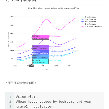
下面的代码绘制线形图：
1
#Line Plot
2
#Mean house values by bedrooms and year
3
trace1 = go.Scatter(