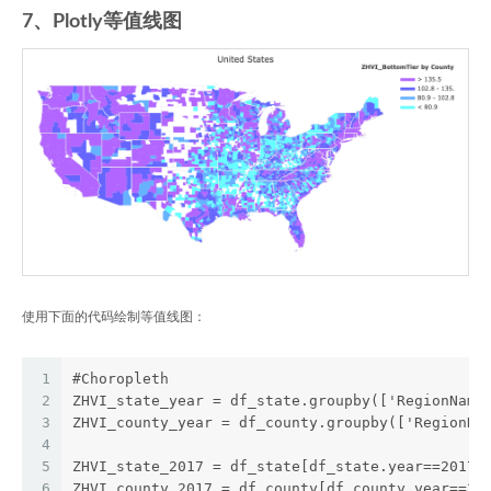
7、Plotly等值线图
使用下面的代码绘制等值线图：
1
#Choropleth
2
ZHVI_state_year = df_state.groupby(['RegionName
3
ZHVI_county_year = df_county.groupby(['RegionNa
4
5
ZHVI_state_2017 = df_state[df_state.year==2017]
6
ZHVI_county_2017 = df_county[df_county.year==20