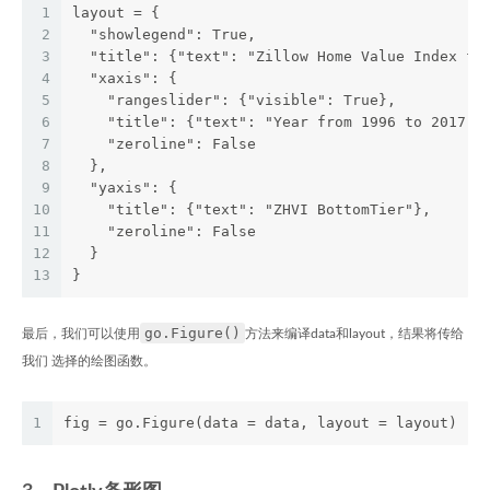
1
layout = {
2
  "showlegend": True, 
3
  "title": {"text": "Zillow Home Value Index fo
4
  "xaxis": {
5
    "rangeslider": {"visible": True}, 
6
    "title": {"text": "Year from 1996 to 2017"}
7
    "zeroline": False
8
  }, 
9
  "yaxis": {
10
    "title": {"text": "ZHVI BottomTier"}, 
11
    "zeroline": False
12
  }
13
}
go.Figure()
最后，我们可以使用
方法来编译data和layout，结果将传给
我们 选择的绘图函数。
1
fig = go.Figure(data = data, layout = layout)