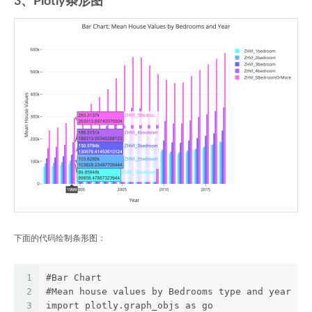
3、Plotly条形图
下面的代码绘制条形图：
1
#Bar Chart
2
#Mean house values by Bedrooms type and year
3
import plotly.graph_objs as go