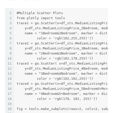
1
#Multiple Scatter Plots
2
from plotly import tools
3
trace1 = go.Scatter(x=df_sts.MedianListingPrice
4
    y=df_sts.MedianListingPrice_2Bedroom, mode=
5
    name = "1Bedroom&2Bedroom", marker = dict(
6
          color = 'rgb(102,255,255)'))
7
trace2 = go.Scatter(x=df_sts.MedianListingPrice
8
    y=df_sts.MedianListingPrice_3Bedroom, mode=
9
    name = "2Bedroom&3Bedroom", marker = dict(
10
          color = 'rgb(102,178,255)'))
11
trace3 = go.Scatter( x=df_sts.MedianListingPric
12
    y=df_sts.MedianListingPrice_4Bedroom, mode=
13
    name = "3Bedroom&4Bedroom", marker = dict(
14
          color = 'rgb(102,102,255)'))
15
trace4 = go.Scatter(x=df_sts.MedianListingPrice
16
    y=df_sts.MedianListingPrice_5BedroomOrMore,
17
    name = "4Bedroom&5+Bedroom", marker = dict(
18
          color = 'rgb(178, 102, 255)'))
19
20
fig = tools.make_subplots(rows=2, cols=2, subpl