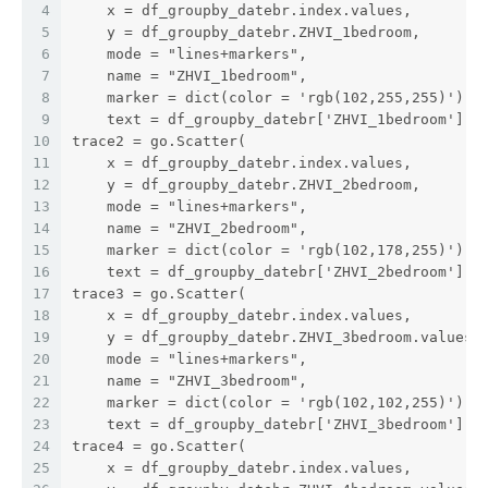
4
    x = df_groupby_datebr.index.values,
5
    y = df_groupby_datebr.ZHVI_1bedroom,
6
    mode = "lines+markers",
7
    name = "ZHVI_1bedroom",
8
    marker = dict(color = 'rgb(102,255,255)'),
9
    text = df_groupby_datebr['ZHVI_1bedroom'])
10
trace2 = go.Scatter(
11
    x = df_groupby_datebr.index.values,
12
    y = df_groupby_datebr.ZHVI_2bedroom,
13
    mode = "lines+markers",
14
    name = "ZHVI_2bedroom",
15
    marker = dict(color = 'rgb(102,178,255)'),
16
    text = df_groupby_datebr['ZHVI_2bedroom'])
17
trace3 = go.Scatter(
18
    x = df_groupby_datebr.index.values,
19
    y = df_groupby_datebr.ZHVI_3bedroom.values,
20
    mode = "lines+markers",
21
    name = "ZHVI_3bedroom",
22
    marker = dict(color = 'rgb(102,102,255)'),
23
    text = df_groupby_datebr['ZHVI_3bedroom'])
24
trace4 = go.Scatter(
25
    x = df_groupby_datebr.index.values,