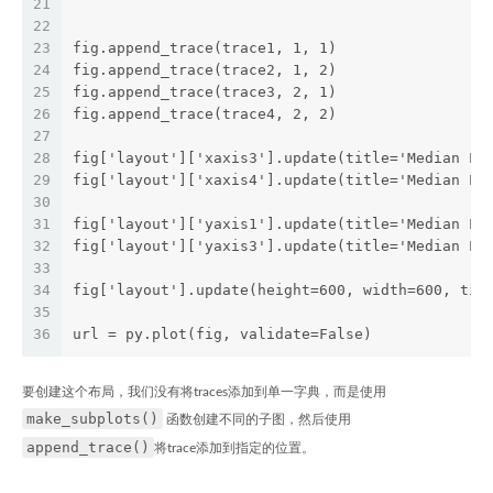
21
                                               
22
23
fig.append_trace(trace1, 1, 1)
24
fig.append_trace(trace2, 1, 2)
25
fig.append_trace(trace3, 2, 1)
26
fig.append_trace(trace4, 2, 2)
27
28
fig['layout']['xaxis3'].update(title='Median Li
29
fig['layout']['xaxis4'].update(title='Median Li
30
31
fig['layout']['yaxis1'].update(title='Median Li
32
fig['layout']['yaxis3'].update(title='Median Li
33
34
fig['layout'].update(height=600, width=600, tit
35
                                               
36
url = py.plot(fig, validate=False)
要创建这个布局，我们没有将traces添加到单一字典，而是使用
make_subplots()
函数创建不同的子图，然后使用
append_trace()
将trace添加到指定的位置。