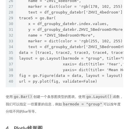
26
    name = "ZHVI_4bedroom",
27
    marker = dict(color = 'rgb(178, 102, 255)')
28
    text = df_groupby_datebr['ZHVI_4bedroom'])
29
trace5 = go.Bar(
30
    x = df_groupby_datebr.index.values,
31
    y = df_groupby_datebr.ZHVI_5BedroomOrMore.v
32
    name = "ZHVI_5BedroomOrMore",
33
    marker = dict(color = 'rgb(255, 102, 255)')
34
    text = df_groupby_datebr['ZHVI_5BedroomOrMo
35
data = [trace1, trace2, trace3, trace4, trace5]
36
layout = go.Layout(barmode = "group", title="Ba
37
                   xaxis= dict(title= 'Year',ti
38
                   yaxis= dict(title= 'Mean Hou
39
fig = go.Figure(data = data, layout = layout)
40
url = py.plot(fig, validate=False)
go.Bar()
go.Layout()
使用
创建一个条形图类型的图表。使用
函数，
barmode = "group"
我们可以指定 一些重要的信息，例如
可以按年度
分组不同的bar等等。
4、Plotly线形图