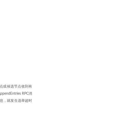
节点或候选节点收到有
ntries RPC消
消息，就发生选举超时