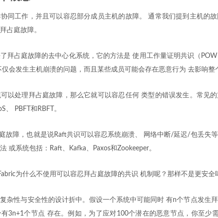
协同工作，并且可以容忍部分成员主机的故障。 通常我们提到主机的故
拜占庭故障。
了拜占庭故障的去中心化系统，它的方法是 使用工作量证明共识（PO
不仅会发生主机崩溃的问题，而且某些成员可能会存在恶意行为 去影响整
可以处理拜占庭故障，那么它就可以容忍任何 类型的错误发生。常见的
、 PBFT和RBFT。
占庭故障，也就是说Raft共识可以容忍系统崩溃、 网络中断/延迟/包丢
系统包括：Raft、Kafka、Paxos和Zookeeper。
ger Fabric为什么不使用可以容忍拜占庭故障的共识 机制呢？那样不是更安全
复杂性与安全性的设计折中。假设一个系统中可能同时 有n个节点发生
有3n+1个节点 存在。例如，为了应对100个潜在的恶意节点，你至少需