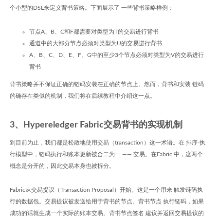
个小型的DSL来定义背书策略。下面展示了 一些背书策略样例：
节点A、B、C和F都需要对类型为T的交易进行背书
通道中的大部分节点必须对类型为U的交易进行背书
A、B、C、D、E、F、G中的至少3个节点必须对类型为V的交易进行
背书
背书策略并不保证正确的链码安装在正确的节点上。然而，背书和安装 链码
的确存在类似的机制，我们将在后续教程中介绍这一点。
3、Hypereledger Fabric交易背书的实现机制
到目前为止，我们都是松散地使用交易（transaction）这一术语。在 排序-执
行模型中，链码执行和账本更新被合二为一 —— 交易。在Fabric 中，这两个
概念是分开的，因此交易本身也被拆分。
Fabric从交易提议（Transaction Proposal）开始。这是一个用来 触发链码执
行的数据包。交易提议被发送给用于背书的节点。背书节点 执行链码，如果
成功的话就生成一个实际的账本交易。背书节点签名 建议并返回交易提议的