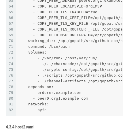
63
      - CORE_PEER_ADDRESS=peer0.org1.example.co
64
      - CORE_PEER_LOCALMSPID=Org1MSP
65
      - CORE_PEER_TLS_ENABLED=true
66
      - CORE_PEER_TLS_CERT_FILE=/opt/gopath/src
67
      - CORE_PEER_TLS_KEY_FILE=/opt/gopath/src/
68
      - CORE_PEER_TLS_ROOTCERT_FILE=/opt/gopath
69
      - CORE_PEER_MSPCONFIGPATH=/opt/gopath/src
70
    working_dir: /opt/gopath/src/github.com/hyp
71
    command: /bin/bash
72
    volumes:
73
        - /var/run/:/host/var/run/
74
        - ./../chaincode/:/opt/gopath/src/githu
75
        - ./crypto-config:/opt/gopath/src/githu
76
        - ./scripts:/opt/gopath/src/github.com/
77
        - ./channel-artifacts:/opt/gopath/src/g
78
    depends_on:
79
      - orderer.example.com
80
      - peer0.org1.example.com
81
    networks:
82
      - byfn
4.3.4 host2.yaml