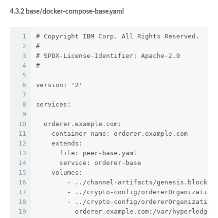
4.3.2 base/docker-compose-base.yaml
1
# Copyright IBM Corp. All Rights Reserved.
2
#
3
# SPDX-License-Identifier: Apache-2.0
4
#
5
6
version: '2'
7
8
services:
9
10
  orderer.example.com:
11
    container_name: orderer.example.com
12
    extends:
13
      file: peer-base.yaml
14
      service: orderer-base
15
    volumes:
16
        - ../channel-artifacts/genesis.block:/
17
        - ../crypto-config/ordererOrganization
18
        - ../crypto-config/ordererOrganization
19
        - orderer.example.com:/var/hyperledger