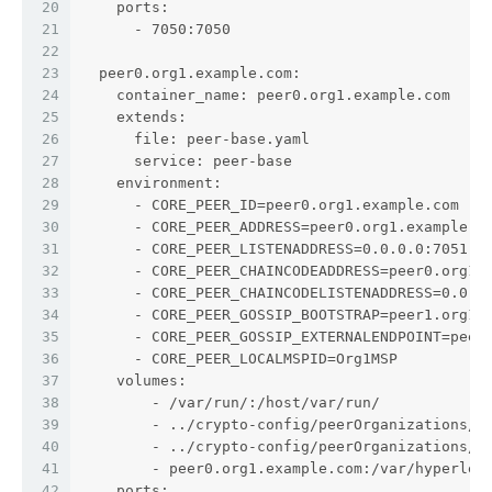
20
    ports:
21
      - 7050:7050
22
23
  peer0.org1.example.com:
24
    container_name: peer0.org1.example.com
25
    extends:
26
      file: peer-base.yaml
27
      service: peer-base
28
    environment:
29
      - CORE_PEER_ID=peer0.org1.example.com
30
      - CORE_PEER_ADDRESS=peer0.org1.example.c
31
      - CORE_PEER_LISTENADDRESS=0.0.0.0:7051
32
      - CORE_PEER_CHAINCODEADDRESS=peer0.org1.
33
      - CORE_PEER_CHAINCODELISTENADDRESS=0.0.0
34
      - CORE_PEER_GOSSIP_BOOTSTRAP=peer1.org1.
35
      - CORE_PEER_GOSSIP_EXTERNALENDPOINT=peer
36
      - CORE_PEER_LOCALMSPID=Org1MSP
37
    volumes:
38
        - /var/run/:/host/var/run/
39
        - ../crypto-config/peerOrganizations/o
40
        - ../crypto-config/peerOrganizations/o
41
        - peer0.org1.example.com:/var/hyperled
42
    ports: