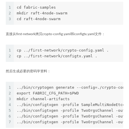
1
cd fabric-samples
2
mkdir raft-4node-swarm
3
cd raft-4node-swarm
直接从first-network拷贝crypto-config.yaml和configtx.yaml文件：
1
cp ../first-network/crypto-config.yaml .
2
cp ../first-network/configtx.yaml .
然后生成必要的密码学资料：
1
../bin/cryptogen generate --config=./crypto-conf
2
export FABRIC_CFG_PATH=$PWD
3
mkdir channel-artifacts
4
../bin/configtxgen -profile SampleMultiNodeEtcdR
5
../bin/configtxgen -profile TwoOrgsChannel -outp
6
../bin/configtxgen -profile TwoOrgsChannel -outp
7
../bin/configtxgen -profile TwoOrgsChannel -outp