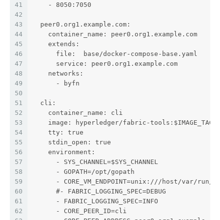
41
    - 8050:7050
42
43
  peer0.org1.example.com:
44
    container_name: peer0.org1.example.com
45
    extends:
46
      file:  base/docker-compose-base.yaml
47
      service: peer0.org1.example.com
48
    networks:
49
      - byfn
50
51
  cli:
52
    container_name: cli
53
    image: hyperledger/fabric-tools:$IMAGE_TAG
54
    tty: true
55
    stdin_open: true
56
    environment:
57
      - SYS_CHANNEL=$SYS_CHANNEL
58
      - GOPATH=/opt/gopath
59
      - CORE_VM_ENDPOINT=unix:///host/var/run/d
60
      #- FABRIC_LOGGING_SPEC=DEBUG
61
      - FABRIC_LOGGING_SPEC=INFO
62
      - CORE_PEER_ID=cli