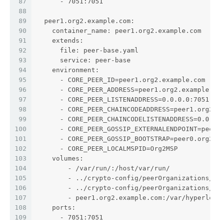
87
      - 7051:7051
88
89
  peer1.org2.example.com:
90
    container_name: peer1.org2.example.com
91
    extends:
92
      file: peer-base.yaml
93
      service: peer-base
94
    environment:
95
      - CORE_PEER_ID=peer1.org2.example.com
96
      - CORE_PEER_ADDRESS=peer1.org2.example.c
97
      - CORE_PEER_LISTENADDRESS=0.0.0.0:7051
98
      - CORE_PEER_CHAINCODEADDRESS=peer1.org2.
99
      - CORE_PEER_CHAINCODELISTENADDRESS=0.0.0
100
      - CORE_PEER_GOSSIP_EXTERNALENDPOINT=peer
101
      - CORE_PEER_GOSSIP_BOOTSTRAP=peer0.org2.
102
      - CORE_PEER_LOCALMSPID=Org2MSP
103
    volumes:
104
        - /var/run/:/host/var/run/
105
        - ../crypto-config/peerOrganizations/o
106
        - ../crypto-config/peerOrganizations/o
107
        - peer1.org2.example.com:/var/hyperled
108
    ports:
109
      - 7051:7051