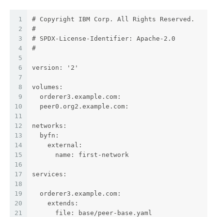
1
# Copyright IBM Corp. All Rights Reserved.
2
#
3
# SPDX-License-Identifier: Apache-2.0
4
#
5
6
version: '2'
7
8
volumes:
9
  orderer3.example.com:  
10
  peer0.org2.example.com:
11
12
networks:
13
  byfn:
14
    external:
15
      name: first-network
16
17
services:
18
19
  orderer3.example.com:
20
    extends:
21
      file: base/peer-base.yaml