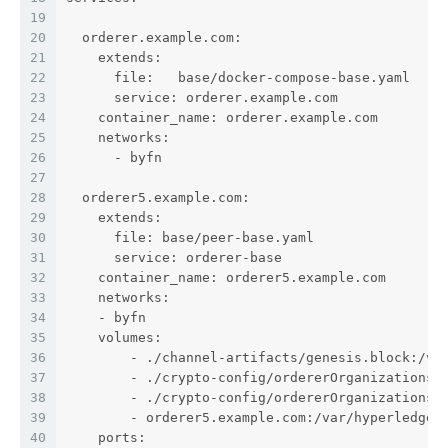
19
20
  orderer.example.com:
21
    extends:
22
      file:   base/docker-compose-base.yaml
23
      service: orderer.example.com
24
    container_name: orderer.example.com
25
    networks:
26
      - byfn
27
28
  orderer5.example.com:
29
    extends:
30
      file: base/peer-base.yaml
31
      service: orderer-base
32
    container_name: orderer5.example.com
33
    networks:
34
    - byfn
35
    volumes:
36
        - ./channel-artifacts/genesis.block:/va
37
        - ./crypto-config/ordererOrganizations/
38
        - ./crypto-config/ordererOrganizations/
39
        - orderer5.example.com:/var/hyperledger
40
    ports: