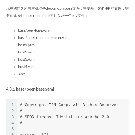
现在我们为所有主机准备docker-compose文件，主要基于BYFN中的文件，需
要创建 6个docker-compose文件以及一个env文件：
base/peer-base.yaml
base/docker-compose-peer.yaml
host1.yaml
host2.yaml
host3.yaml
host4.yaml
.env
4.3.1 base/peer-base.yaml
1
# Copyright IBM Corp. All Rights Reserved.
2
#
3
# SPDX-License-Identifier: Apache-2.0
4
#
5
6
version: '2'