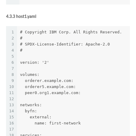
4.3.3 host1.yaml
1
# Copyright IBM Corp. All Rights Reserved.
2
#
3
# SPDX-License-Identifier: Apache-2.0
4
#
5
6
version: '2'
7
8
volumes:
9
  orderer.example.com:
10
  orderer5.example.com:
11
  peer0.org1.example.com:
12
13
networks:
14
  byfn:
15
    external:
16
      name: first-network
17
18
services: