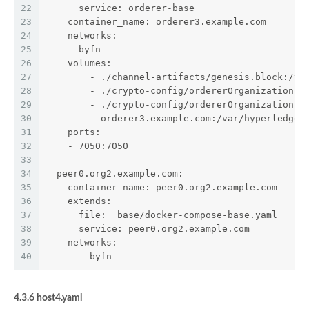
22
      service: orderer-base
23
    container_name: orderer3.example.com
24
    networks:
25
    - byfn
26
    volumes:
27
        - ./channel-artifacts/genesis.block:/va
28
        - ./crypto-config/ordererOrganizations/
29
        - ./crypto-config/ordererOrganizations/
30
        - orderer3.example.com:/var/hyperledger
31
    ports:
32
    - 7050:7050
33
34
  peer0.org2.example.com:
35
    container_name: peer0.org2.example.com
36
    extends:
37
      file:  base/docker-compose-base.yaml
38
      service: peer0.org2.example.com
39
    networks:
40
      - byfn
4.3.6 host4.yaml