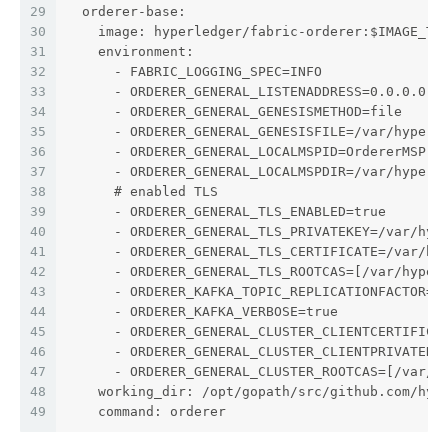
29
  orderer-base:
30
    image: hyperledger/fabric-orderer:$IMAGE_TA
31
    environment:
32
      - FABRIC_LOGGING_SPEC=INFO
33
      - ORDERER_GENERAL_LISTENADDRESS=0.0.0.0
34
      - ORDERER_GENERAL_GENESISMETHOD=file
35
      - ORDERER_GENERAL_GENESISFILE=/var/hyperl
36
      - ORDERER_GENERAL_LOCALMSPID=OrdererMSP
37
      - ORDERER_GENERAL_LOCALMSPDIR=/var/hyperl
38
      # enabled TLS
39
      - ORDERER_GENERAL_TLS_ENABLED=true
40
      - ORDERER_GENERAL_TLS_PRIVATEKEY=/var/hyp
41
      - ORDERER_GENERAL_TLS_CERTIFICATE=/var/hy
42
      - ORDERER_GENERAL_TLS_ROOTCAS=[/var/hyper
43
      - ORDERER_KAFKA_TOPIC_REPLICATIONFACTOR=1
44
      - ORDERER_KAFKA_VERBOSE=true
45
      - ORDERER_GENERAL_CLUSTER_CLIENTCERTIFICA
46
      - ORDERER_GENERAL_CLUSTER_CLIENTPRIVATEKE
47
      - ORDERER_GENERAL_CLUSTER_ROOTCAS=[/var/h
48
    working_dir: /opt/gopath/src/github.com/hyp
49
    command: orderer