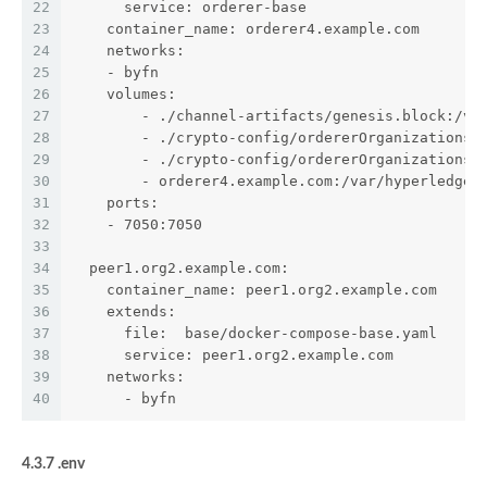
22
      service: orderer-base
23
    container_name: orderer4.example.com
24
    networks:
25
    - byfn
26
    volumes:
27
        - ./channel-artifacts/genesis.block:/va
28
        - ./crypto-config/ordererOrganizations/
29
        - ./crypto-config/ordererOrganizations/
30
        - orderer4.example.com:/var/hyperledger
31
    ports:
32
    - 7050:7050
33
34
  peer1.org2.example.com:
35
    container_name: peer1.org2.example.com
36
    extends:
37
      file:  base/docker-compose-base.yaml
38
      service: peer1.org2.example.com
39
    networks:
40
      - byfn
4.3.7 .env