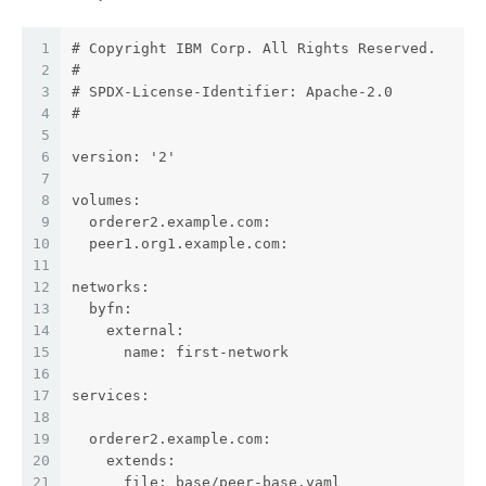
1
# Copyright IBM Corp. All Rights Reserved.
2
#
3
# SPDX-License-Identifier: Apache-2.0
4
#
5
6
version: '2'
7
8
volumes:
9
  orderer2.example.com:
10
  peer1.org1.example.com:
11
12
networks:
13
  byfn:
14
    external:
15
      name: first-network
16
17
services:
18
19
  orderer2.example.com:
20
    extends:
21
      file: base/peer-base.yaml