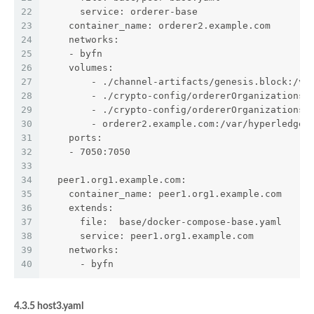
22
      service: orderer-base
23
    container_name: orderer2.example.com
24
    networks:
25
    - byfn
26
    volumes:
27
        - ./channel-artifacts/genesis.block:/va
28
        - ./crypto-config/ordererOrganizations/
29
        - ./crypto-config/ordererOrganizations/
30
        - orderer2.example.com:/var/hyperledger
31
    ports:
32
    - 7050:7050
33
34
  peer1.org1.example.com:
35
    container_name: peer1.org1.example.com
36
    extends:
37
      file:  base/docker-compose-base.yaml
38
      service: peer1.org1.example.com
39
    networks:
40
      - byfn
4.3.5 host3.yaml