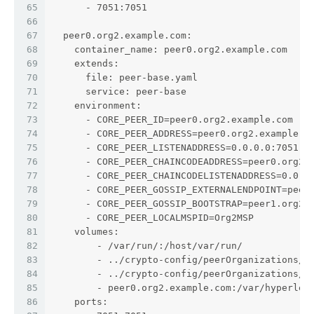
65
      - 7051:7051
66
67
  peer0.org2.example.com:
68
    container_name: peer0.org2.example.com
69
    extends:
70
      file: peer-base.yaml
71
      service: peer-base
72
    environment:
73
      - CORE_PEER_ID=peer0.org2.example.com
74
      - CORE_PEER_ADDRESS=peer0.org2.example.c
75
      - CORE_PEER_LISTENADDRESS=0.0.0.0:7051
76
      - CORE_PEER_CHAINCODEADDRESS=peer0.org2.
77
      - CORE_PEER_CHAINCODELISTENADDRESS=0.0.0
78
      - CORE_PEER_GOSSIP_EXTERNALENDPOINT=peer
79
      - CORE_PEER_GOSSIP_BOOTSTRAP=peer1.org2.
80
      - CORE_PEER_LOCALMSPID=Org2MSP
81
    volumes:
82
        - /var/run/:/host/var/run/
83
        - ../crypto-config/peerOrganizations/o
84
        - ../crypto-config/peerOrganizations/o
85
        - peer0.org2.example.com:/var/hyperled
86
    ports: