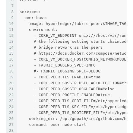
7
8
services:
9
  peer-base:
10
    image: hyperledger/fabric-peer:$IMAGE_TAG
11
    environment:
12
      - CORE_VM_ENDPOINT=unix:///host/var/run/d
13
      # the following setting starts chaincode 
14
      # bridge network as the peers
15
      # https://docs.docker.com/compose/network
16
      - CORE_VM_DOCKER_HOSTCONFIG_NETWORKMODE=f
17
      - FABRIC_LOGGING_SPEC=INFO
18
      #- FABRIC_LOGGING_SPEC=DEBUG
19
      - CORE_PEER_TLS_ENABLED=true
20
      - CORE_PEER_GOSSIP_USELEADERELECTION=true
21
      - CORE_PEER_GOSSIP_ORGLEADER=false
22
      - CORE_PEER_PROFILE_ENABLED=true
23
      - CORE_PEER_TLS_CERT_FILE=/etc/hyperledge
24
      - CORE_PEER_TLS_KEY_FILE=/etc/hyperledger
25
      - CORE_PEER_TLS_ROOTCERT_FILE=/etc/hyperl
26
    working_dir: /opt/gopath/src/github.com/hyp
27
    command: peer node start
28