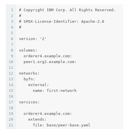
1
# Copyright IBM Corp. All Rights Reserved.
2
#
3
# SPDX-License-Identifier: Apache-2.0
4
#
5
6
version: '2'
7
8
volumes:
9
  orderer4.example.com:
10
  peer1.org2.example.com:
11
12
networks:
13
  byfn:
14
    external:
15
      name: first-network
16
17
services:
18
19
  orderer4.example.com:
20
    extends:
21
      file: base/peer-base.yaml