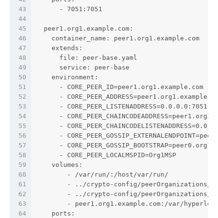
43
      - 7051:7051
44
45
  peer1.org1.example.com:
46
    container_name: peer1.org1.example.com
47
    extends:
48
      file: peer-base.yaml
49
      service: peer-base
50
    environment:
51
      - CORE_PEER_ID=peer1.org1.example.com
52
      - CORE_PEER_ADDRESS=peer1.org1.example.c
53
      - CORE_PEER_LISTENADDRESS=0.0.0.0:7051
54
      - CORE_PEER_CHAINCODEADDRESS=peer1.org1.
55
      - CORE_PEER_CHAINCODELISTENADDRESS=0.0.0
56
      - CORE_PEER_GOSSIP_EXTERNALENDPOINT=peer
57
      - CORE_PEER_GOSSIP_BOOTSTRAP=peer0.org1.
58
      - CORE_PEER_LOCALMSPID=Org1MSP
59
    volumes:
60
        - /var/run/:/host/var/run/
61
        - ../crypto-config/peerOrganizations/o
62
        - ../crypto-config/peerOrganizations/o
63
        - peer1.org1.example.com:/var/hyperled
64
    ports: