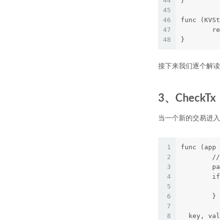
44
}
45
46
func (KVSt
47
	r
48
}
接下来我们逐个解读
3、CheckTx
当一个新的交易进入T
1
func (app 
2
	/
3
	p
4
	i
5
6
7
8