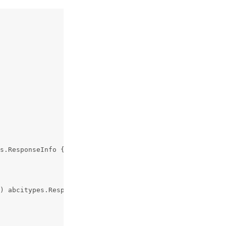
s.ResponseInfo {
) abcitypes.ResponseSetOption {