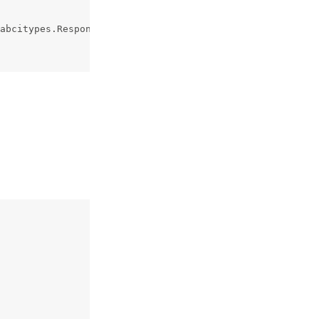
abcitypes.ResponseEndBlock {
。