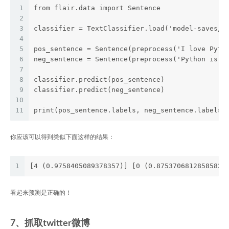
1
from flair.data import Sentence
2
3
classifier = TextClassifier.load('model-saves/f
4
5
pos_sentence = Sentence(preprocess('I love Pyth
6
neg_sentence = Sentence(preprocess('Python is t
7
8
classifier.predict(pos_sentence)
9
classifier.predict(neg_sentence)
10
11
print(pos_sentence.labels, neg_sentence.labels)
你应该可以得到类似下面这样的结果：
1
[4 (0.9758405089378357)] [0 (0.8753706812858582)
看起来预测是正确的！
7、抓取twitter微博