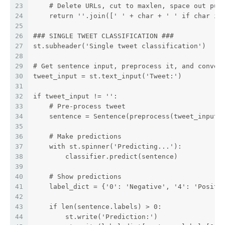
23
    # Delete URLs, cut to maxlen, space out pun
24
    return ''.join([' ' + char + ' ' if char in
25
26
### SINGLE TWEET CLASSIFICATION ###
27
st.subheader('Single tweet classification')
28
29
# Get sentence input, preprocess it, and conver
30
tweet_input = st.text_input('Tweet:')
31
32
if tweet_input != '':
33
    # Pre-process tweet
34
    sentence = Sentence(preprocess(tweet_input)
35
36
    # Make predictions
37
    with st.spinner('Predicting...'):
38
        classifier.predict(sentence)
39
40
    # Show predictions
41
    label_dict = {'0': 'Negative', '4': 'Positi
42
43
    if len(sentence.labels) > 0:
44
        st.write('Prediction:')