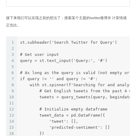
接下来我们可以实现之前的想法了：搜索某个主题的twitter微博并 计算情感
正负比。
1
st.subheader('Search Twitter for Query')
2
3
# Get user input
4
query = st.text_input('Query:', '#')
5
6
# As long as the query is valid (not empty or e
7
if query != '' and query != '#':
8
    with st.spinner(f'Searching for and analyzi
9
        # Get English tweets from the past 4 we
10
        tweets = query_tweets(query, begindate=
11
12
        # Initialize empty dataframe
13
        tweet_data = pd.DataFrame({
14
            'tweet': [],
15
            'predicted-sentiment': []
16
        })