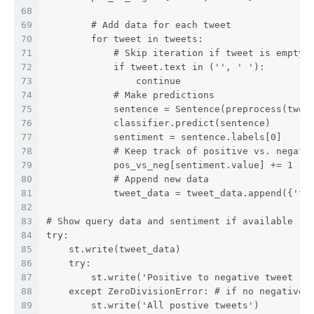
68
69
        # Add data for each tweet
70
        for tweet in tweets:
71
            # Skip iteration if tweet is empty
72
            if tweet.text in ('', ' '):
73
                continue
74
            # Make predictions
75
            sentence = Sentence(preprocess(twee
76
            classifier.predict(sentence)
77
            sentiment = sentence.labels[0]
78
            # Keep track of positive vs. negati
79
            pos_vs_neg[sentiment.value] += 1
80
            # Append new data
81
            tweet_data = tweet_data.append({'tw
82
83
# Show query data and sentiment if available
84
try:
85
    st.write(tweet_data)
86
    try:
87
        st.write('Positive to negative tweet ra
88
    except ZeroDivisionError: # if no negative 
89
        st.write('All postive tweets')