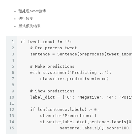
预处理tweet微博
进行预测
显式预测结果
1
if tweet_input != '':
2
    # Pre-process tweet
3
    sentence = Sentence(preprocess(tweet_input)
4
5
    # Make predictions
6
    with st.spinner('Predicting...'):
7
        classifier.predict(sentence)
8
9
    # Show predictions
10
    label_dict = {'0': 'Negative', '4': 'Positi
11
12
    if len(sentence.labels) > 0:
13
        st.write('Prediction:')
14
        st.write(label_dict[sentence.labels[0].
15
                sentence.labels[0].score*100, '