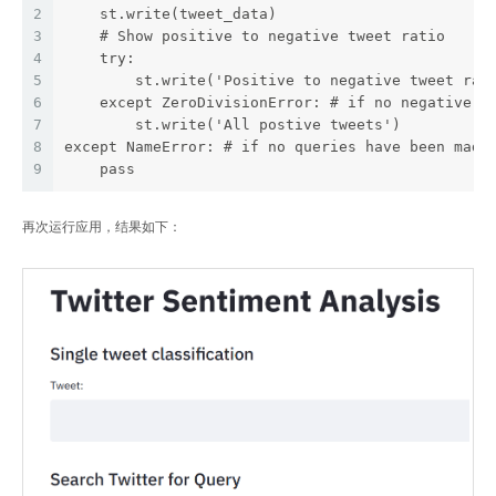
2
    st.write(tweet_data)
3
    # Show positive to negative tweet ratio
4
    try:
5
        st.write('Positive to negative tweet rat
6
    except ZeroDivisionError: # if no negative t
7
        st.write('All postive tweets')
8
except NameError: # if no queries have been made
9
    pass
再次运行应用，结果如下：