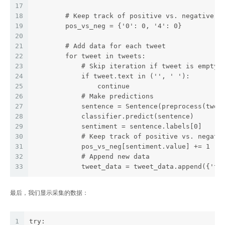
17
18
        # Keep track of positive vs. negative t
19
        pos_vs_neg = {'0': 0, '4': 0}
20
21
        # Add data for each tweet
22
        for tweet in tweets:
23
            # Skip iteration if tweet is empty
24
            if tweet.text in ('', ' '):
25
                continue
26
            # Make predictions
27
            sentence = Sentence(preprocess(twee
28
            classifier.predict(sentence)
29
            sentiment = sentence.labels[0]
30
            # Keep track of positive vs. negati
31
            pos_vs_neg[sentiment.value] += 1
32
            # Append new data
33
            tweet_data = tweet_data.append({'tw
最后，我们显示采集的数据：
1
try: