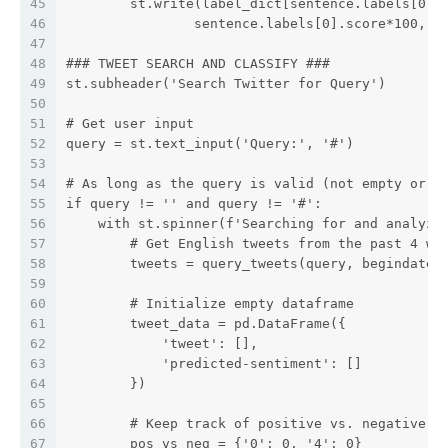
45
        st.write(label_dict[sentence.labels[0].
46
                sentence.labels[0].score*100, '
47
48
### TWEET SEARCH AND CLASSIFY ###
49
st.subheader('Search Twitter for Query')
50
51
# Get user input
52
query = st.text_input('Query:', '#')
53
54
# As long as the query is valid (not empty or e
55
if query != '' and query != '#':
56
    with st.spinner(f'Searching for and analyzi
57
        # Get English tweets from the past 4 we
58
        tweets = query_tweets(query, begindate=
59
60
        # Initialize empty dataframe
61
        tweet_data = pd.DataFrame({
62
            'tweet': [],
63
            'predicted-sentiment': []
64
        })
65
66
        # Keep track of positive vs. negative t
67
        pos_vs_neg = {'0': 0, '4': 0}