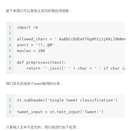
接下来我们可以复制之前写的预处理函数：
1
import re
2
3
allowed_chars = ' AaBbCcDdEeFfGgHhIiJjKkLlMmNnOo
4
punct = '!?,.@#'
5
maxlen = 280
6
7
def preprocess(text):
8
    return ''.join([' ' + char + ' ' if char in 
我们首先实现单个tweet微博的分类：
1
st.subheader('Single tweet classification')
2
3
tweet_input = st.text_input('Tweet:')
只要输入文本不是空的，我们就进行如下处理：