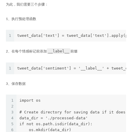
为此，我们需要三个步骤：
1、执行预处理函数
1
tweet_data['text'] = tweet_data['text'].apply(pr
__label__
2、在每个情感标记前添加
前缀
1
tweet_data['sentiment'] = '__label__' + tweet_da
3、保存数据
1
import os
2
3
# Create directory for saving data if it does n
4
data_dir = './processed-data'
5
if not os.path.isdir(data_dir):
6
    os.mkdir(data_dir)