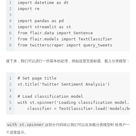
1
import datetime as dt
2
import re
3
4
import pandas as pd
5
import streamlit as st
6
from flair.data import Sentence
7
from flair.models import TextClassifier
8
from twitterscraper import query_tweets
接下来，我们可以进行一些基本的处理，例如设置页面标题、载入分类模型：
1
# Set page title
2
st.title('Twitter Sentiment Analysis')
3
4
# Load classification model
5
with st.spinner('Loading classification model...
6
    classifier = TextClassifier.load('models/bes
with st.spinner
这部分代码块让我们可以在加载分类模型时 给用户一
个进度提示。