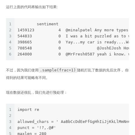
运行上面的代码将输出如下结果:
1
        sentiment                               
2
1459123          4  @minalpatel Any more types o
3
544833           0  I was a bit puzzled as to wh
4
398665           0  Yay...my car is ready....Was
5
708548           0               @JoshEJosh How 
6
264000           0  @MrFresh0587 yeah i know. we
.sample(frac=1)
不过，因为我们使用
随机打乱了数据的先后次序， 你
得到的结果可能略有不同。
现在数据还很乱，我们先进行预处理：
1
import re
2
3
allowed_chars = ' AaBbCcDdEeFfGgHhIiJjKkLlMmNnOo
4
punct = '!?,.@#'
5
maxlen = 280