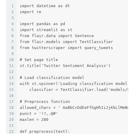
1
import datetime as dt
2
import re
3
4
import pandas as pd
5
import streamlit as st
6
from flair.data import Sentence
7
from flair.models import TextClassifier
8
from twitterscraper import query_tweets
9
10
# Set page title
11
st.title('Twitter Sentiment Analysis')
12
13
# Load classification model
14
with st.spinner('Loading classification model..
15
    classifier = TextClassifier.load('models/be
16
17
# Preprocess function
18
allowed_chars = ' AaBbCcDdEeFfGgHhIiJjKkLlMmNnO
19
punct = '!?,.@#'
20
maxlen = 280
21
22
def preprocess(text):