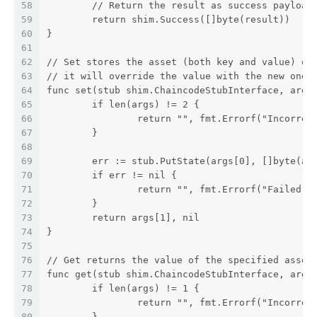
58
	// Return the result as success payload
59
	return shim.Success([]byte(result))
60
}
61
62
// Set stores the asset (both key and value) on
63
// it will override the value with the new one
64
func set(stub shim.ChaincodeStubInterface, args
65
	if len(args) != 2 {
66
		return "", fmt.Errorf("Incorre
67
	}
68
69
	err := stub.PutState(args[0], []byte(ar
70
	if err != nil {
71
		return "", fmt.Errorf("Failed 
72
	}
73
	return args[1], nil
74
}
75
76
// Get returns the value of the specified asset
77
func get(stub shim.ChaincodeStubInterface, args
78
	if len(args) != 1 {
79
		return "", fmt.Errorf("Incorre
80
	}