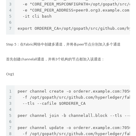
3
  -e "CORE_PEER_MSPCONFIGPATH=/opt/gopath/src/gi
4
  -e "CORE_PEER_ADDRESS=peer0.org3.example.com:7
5
  -it cli bash
6
7
export ORDERER_CA=/opt/gopath/src/github.com/hyp
Step 5：在Fabric网络中创建多通道，并将各peer节点分别加入多个通道
首先创建channelall通道，并将3个机构的节点都加入该通道：
Org1
1
peer channel create -o orderer.example.com:7050 
2
  -f /opt/gopath/src/github.com/hyperledger/fabr
3
  --tls --cafile $ORDERER_CA
4
5
peer channel join -b channelall.block --tls --ca
6
7
peer channel update -o orderer.example.com:7050 
8
  -f /opt/gopath/src/github.com/hyperledger/fabr