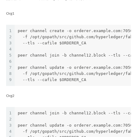
Org1
1
peer channel create -o orderer.example.com:7050 
2
  -f /opt/gopath/src/github.com/hyperledger/fabr
3
  --tls --cafile $ORDERER_CA
4
5
peer channel join -b channel12.block --tls --caf
6
7
peer channel update -o orderer.example.com:7050 
8
  -f /opt/gopath/src/github.com/hyperledger/fabr
9
  --tls --cafile $ORDERER_CA
Org2
1
peer channel join -b channel12.block --tls --caf
2
3
peer channel update -o orderer.example.com:7050 
4
  -f /opt/gopath/src/github.com/hyperledger/fabr