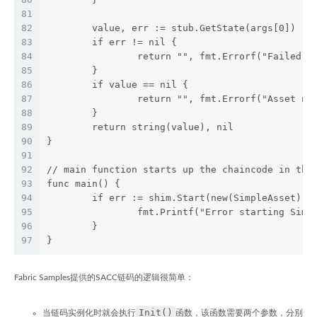
81
82
	value, err := stub.GetState(args[0])
83
	if err != nil {
84
		return "", fmt.Errorf("Failed 
85
	}
86
	if value == nil {
87
		return "", fmt.Errorf("Asset n
88
	}
89
	return string(value), nil
90
}
91
92
// main function starts up the chaincode in the
93
func main() {
94
	if err := shim.Start(new(SimpleAsset));
95
		fmt.Printf("Error starting Sim
96
	}
97
}
Fabric Samples提供的SACC链码的逻辑很简单：
Init()
当链码实例化时就会执行
函数，该函数需要两个参数，分别