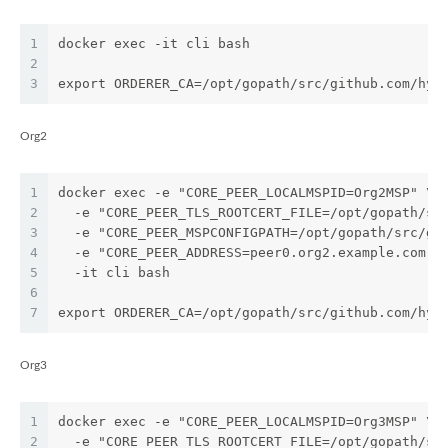
1
docker exec -it cli bash 
2
3
export ORDERER_CA=/opt/gopath/src/github.com/hyp
Org2
1
docker exec -e "CORE_PEER_LOCALMSPID=Org2MSP" \
2
  -e "CORE_PEER_TLS_ROOTCERT_FILE=/opt/gopath/sr
3
  -e "CORE_PEER_MSPCONFIGPATH=/opt/gopath/src/gi
4
  -e "CORE_PEER_ADDRESS=peer0.org2.example.com:7
5
  -it cli bash
6
7
export ORDERER_CA=/opt/gopath/src/github.com/hyp
Org3
1
docker exec -e "CORE_PEER_LOCALMSPID=Org3MSP" \
2
  -e "CORE_PEER_TLS_ROOTCERT_FILE=/opt/gopath/sr