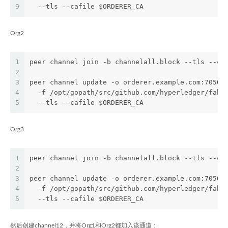
9
  --tls --cafile $ORDERER_CA
Org2
1
peer channel join -b channelall.block --tls --ca
2
3
peer channel update -o orderer.example.com:7050 
4
  -f /opt/gopath/src/github.com/hyperledger/fabr
5
  --tls --cafile $ORDERER_CA
Org3
1
peer channel join -b channelall.block --tls --ca
2
3
peer channel update -o orderer.example.com:7050 
4
  -f /opt/gopath/src/github.com/hyperledger/fabr
5
  --tls --cafile $ORDERER_CA
然后创建channel12，并将Org1和Org2都加入该通道：