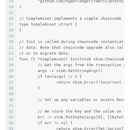
13
	"github.com/hyperledger/fabric/protos/p
14
)
15
16
// SimpleAsset implements a simple chaincode to
17
type SimpleAsset struct {
18
}
19
20
// Init is called during chaincode instantiatio
21
// data. Note that chaincode upgrade also calls
22
// or to migrate data.
23
func (t *SimpleAsset) Init(stub shim.ChaincodeS
24
	// Get the args from the transaction pr
25
	args := stub.GetStringArgs()
26
	if len(args) != 2 {
27
		return shim.Error("Incorrect a
28
	}
29
30
	// Set up any variables or assets here 
31
32
	// We store the key and the value on th
33
	err := stub.PutState(args[0], []byte(ar
34
	if err != nil {
35
		return shim.Error(fmt.Sprintf(