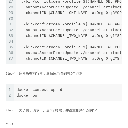
27
../bin/configtxgen -profile ${CHANNEL_ONE_PROFI
28
  -outputAnchorPeersUpdate ./channel-artifacts/
29
  -channelID $CHANNEL_ONE_NAME -asOrg Org3MSP
30
31
../bin/configtxgen -profile ${CHANNEL_TWO_PROFI
32
  -outputAnchorPeersUpdate ./channel-artifacts/
33
  -channelID $CHANNEL_TWO_NAME -asOrg Org1MSP
34
35
../bin/configtxgen -profile ${CHANNEL_TWO_PROFI
36
  -outputAnchorPeersUpdate ./channel-artifacts/
37
  -channelID $CHANNEL_TWO_NAME -asOrg Org2MSP
Step 4：启动所有的容器，最后应当看到有5个容器
1
docker-compose up -d
2
docker ps
Step 5：为了便于演示，开启3个终端，并设置排序节点的CA
Org1