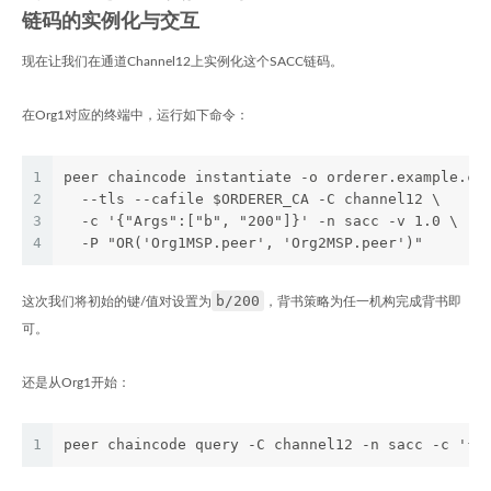
链码的实例化与交互
现在让我们在通道Channel12上实例化这个SACC链码。
在Org1对应的终端中，运行如下命令：
1
peer chaincode instantiate -o orderer.example.co
2
  --tls --cafile $ORDERER_CA -C channel12 \
3
  -c '{"Args":["b", "200"]}' -n sacc -v 1.0 \
4
  -P "OR('Org1MSP.peer', 'Org2MSP.peer')"
b/200
这次我们将初始的键/值对设置为
，背书策略为任一机构完成背书即
可。
还是从Org1开始：
1
peer chaincode query -C channel12 -n sacc -c '{"