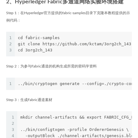
2、Hyperledger Fabric多通道网络实验环境搭建
Step 1：在Hyperledger官方提供的fabric-samples目录下克隆本教程提供的示
例代码：
1
cd fabric-samples
2
git clone https://github.com/kctam/3org2ch_143.g
3
cd 3org2ch_143
Step 2：为参与Fabric通道的机构生成所需的密码学资料
1
../bin/cryptogen generate --config=./crypto-conf
Step 3：生成Fabric通道素材
1
mkdir channel-artifacts && export FABRIC_CFG_PA
2
3
../bin/configtxgen -profile OrdererGenesis \
4
  -outputBlock ./channel-artifacts/genesis.bloc