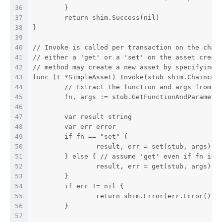
36
	}
37
	return shim.Success(nil)
38
}
39
40
// Invoke is called per transaction on the chai
41
// either a 'get' or a 'set' on the asset creat
42
// method may create a new asset by specifying 
43
func (t *SimpleAsset) Invoke(stub shim.Chaincod
44
	// Extract the function and args from t
45
	fn, args := stub.GetFunctionAndParamete
46
47
	var result string
48
	var err error
49
	if fn == "set" {
50
		result, err = set(stub, args)
51
	} else { // assume 'get' even if fn is 
52
		result, err = get(stub, args)
53
	}
54
	if err != nil {
55
		return shim.Error(err.Error())
56
	}
57