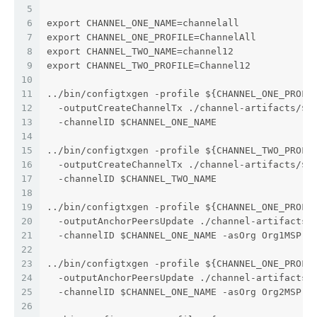
5
6
export CHANNEL_ONE_NAME=channelall
7
export CHANNEL_ONE_PROFILE=ChannelAll
8
export CHANNEL_TWO_NAME=channel12
9
export CHANNEL_TWO_PROFILE=Channel12
10
11
../bin/configtxgen -profile ${CHANNEL_ONE_PROFI
12
  -outputCreateChannelTx ./channel-artifacts/${
13
  -channelID $CHANNEL_ONE_NAME
14
15
../bin/configtxgen -profile ${CHANNEL_TWO_PROFI
16
  -outputCreateChannelTx ./channel-artifacts/${
17
  -channelID $CHANNEL_TWO_NAME
18
19
../bin/configtxgen -profile ${CHANNEL_ONE_PROFI
20
  -outputAnchorPeersUpdate ./channel-artifacts/
21
  -channelID $CHANNEL_ONE_NAME -asOrg Org1MSP
22
23
../bin/configtxgen -profile ${CHANNEL_ONE_PROFI
24
  -outputAnchorPeersUpdate ./channel-artifacts/
25
  -channelID $CHANNEL_ONE_NAME -asOrg Org2MSP
26