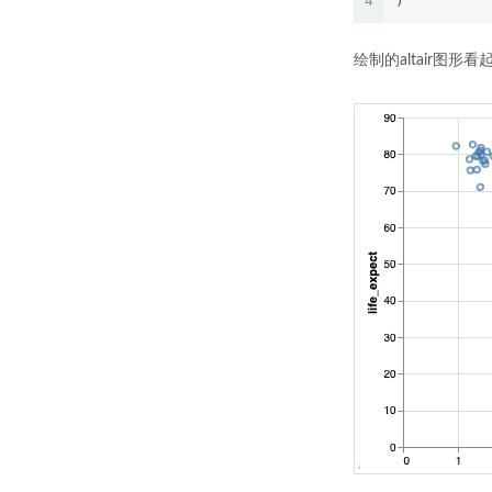
4
)
绘制的altair图形