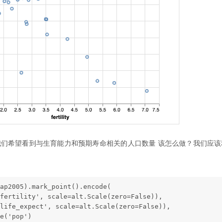
们希望看到与生育能力和预期寿命相关的人口数量 该怎么做？我们应该
ap2005).mark_point().encode(
fertility', scale=alt.Scale(zero=False)),
life_expect', scale=alt.Scale(zero=False)),
e('pop')