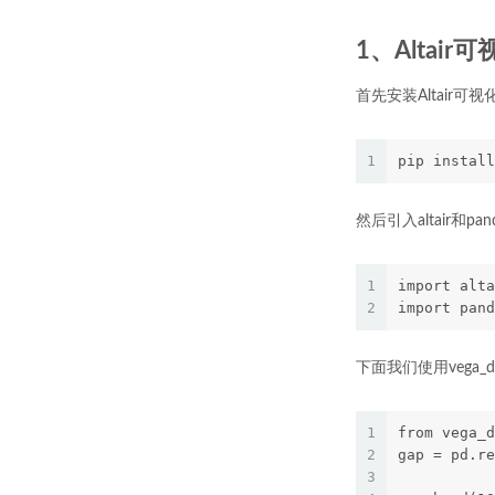
1、Altair
首先安装Altair
1
pip install
然后引入altair和pan
1
import alta
2
import pand
下面我们使用vega_
1
from vega_d
2
gap = pd.re
3