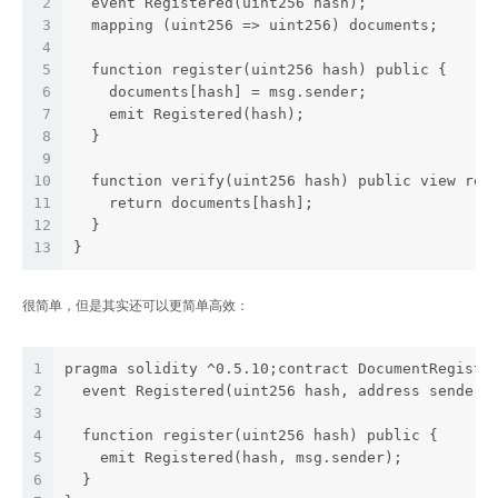
2
  event Registered(uint256 hash);
3
  mapping (uint256 => uint256) documents;
4
5
  function register(uint256 hash) public {
6
    documents[hash] = msg.sender;
7
    emit Registered(hash);
8
  }  
9
10
  function verify(uint256 hash) public view ret
11
    return documents[hash];
12
  }
13
}
很简单，但是其实还可以更简单高效：
1
pragma solidity ^0.5.10;contract DocumentRegistr
2
  event Registered(uint256 hash, address sender)
3
4
  function register(uint256 hash) public {
5
    emit Registered(hash, msg.sender);
6
  }