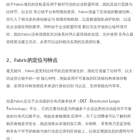
由于Fabric项目的目标是应用于相对可信的企业联盟环境，因此其设计思路与
比特币、以太坊 等公链平台有明显的差异。Fabric借鉴了区块链的数据结构，
但引入了相当多的身份验证与 权限控制机制，以及数据隐私保护机制，以适
应企业级应用的要求。同时由于企业联盟环境 要比完全开放的公链环境可
控，因此Fabric没有强调其共识体系对拜占庭容错的实现，允许使用 非拜占庭
容错算法建立共识，从而可以达到相当实用的交易吞吐量。
2、Fabric的定位与特点
毫无疑问，Fabric是受到比特币的启发而诞生的，因此它借鉴了比特币、以太
坊这些公链中的一些 核心特性，例如采用不可篡改的区块链结构来保存数
据、采用非对称加密技术来进行身份识别 与认证、支持智能合约等等。
但是Fabric定位于企业级的分布式账本技术（
DLT
-
D
istributed
L
edger
T
echnology）平台， 它的主要目的是为跨越多个企业边界的活动提供不可篡
改的分布式记账平台。例如在食物溯源 应用中，为了让消费者可以了解到所
购买食物是否安全，就必须将从农场到加工商、分销商、 零售商乃至监管机
构等各个环节的检验与放行信息记录到区块链上，以保证溯源信息的透明与可
信：