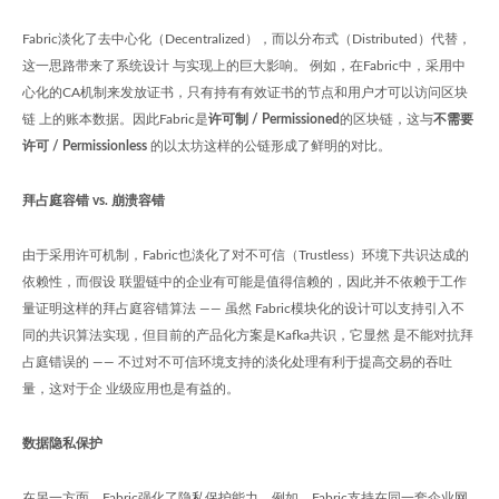
Fabric淡化了去中心化（Decentralized），而以分布式（Distributed）代替，
这一思路带来了系统设计 与实现上的巨大影响。 例如，在Fabric中，采用中
心化的CA机制来发放证书，只有持有有效证书的节点和用户才可以访问区块
链 上的账本数据。因此Fabric是
许可制 / Permissioned
的区块链，这与
不需要
许可 / Permissionless
的以太坊这样的公链形成了鲜明的对比。
拜占庭容错 vs. 崩溃容错
由于采用许可机制，Fabric也淡化了对不可信（Trustless）环境下共识达成的
依赖性，而假设 联盟链中的企业有可能是值得信赖的，因此并不依赖于工作
量证明这样的拜占庭容错算法 —— 虽然 Fabric模块化的设计可以支持引入不
同的共识算法实现，但目前的产品化方案是Kafka共识，它显然 是不能对抗拜
占庭错误的 —— 不过对不可信环境支持的淡化处理有利于提高交易的吞吐
量，这对于企 业级应用也是有益的。
数据隐私保护
在另一方面，Fabric强化了隐私保护能力。例如，Fabric支持在同一套企业网