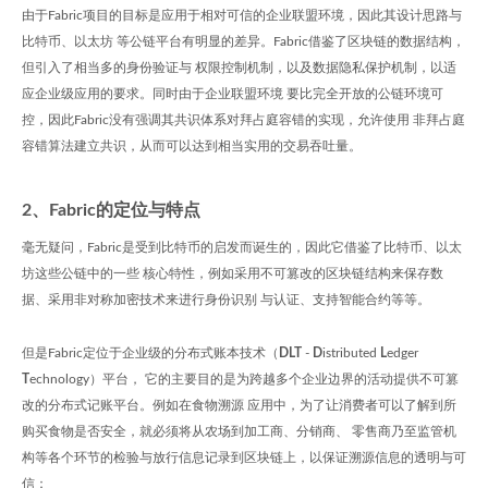
由于Fabric项目的目标是应用于相对可信的企业联盟环境，因此其设计思路与
比特币、以太坊 等公链平台有明显的差异。Fabric借鉴了区块链的数据结构，
但引入了相当多的身份验证与 权限控制机制，以及数据隐私保护机制，以适
应企业级应用的要求。同时由于企业联盟环境 要比完全开放的公链环境可
控，因此Fabric没有强调其共识体系对拜占庭容错的实现，允许使用 非拜占庭
容错算法建立共识，从而可以达到相当实用的交易吞吐量。
2、Fabric的定位与特点
毫无疑问，Fabric是受到比特币的启发而诞生的，因此它借鉴了比特币、以太
坊这些公链中的一些 核心特性，例如采用不可篡改的区块链结构来保存数
据、采用非对称加密技术来进行身份识别 与认证、支持智能合约等等。
但是Fabric定位于企业级的分布式账本技术（
DLT
-
D
istributed
L
edger
T
echnology）平台， 它的主要目的是为跨越多个企业边界的活动提供不可篡
改的分布式记账平台。例如在食物溯源 应用中，为了让消费者可以了解到所
购买食物是否安全，就必须将从农场到加工商、分销商、 零售商乃至监管机
构等各个环节的检验与放行信息记录到区块链上，以保证溯源信息的透明与可
信：