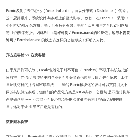
Fabric淡化了去中心化（Decentralized），而以分布式（Distributed）代替，
这一思路带来了系统设计 与实现上的巨大影响。 例如，在Fabric中，采用中
心化的CA机制来发放证书，只有持有有效证书的节点和用户才可以访问区块
链 上的账本数据。因此Fabric是
许可制 / Permissioned
的区块链，这与
不需要
许可 / Permissionless
的以太坊这样的公链形成了鲜明的对比。
拜占庭容错 vs. 崩溃容错
由于采用许可机制，Fabric也淡化了对不可信（Trustless）环境下共识达成的
依赖性，而假设 联盟链中的企业有可能是值得信赖的，因此并不依赖于工作
量证明这样的拜占庭容错算法 —— 虽然 Fabric模块化的设计可以支持引入不
同的共识算法实现，但目前的产品化方案是Kafka共识，它显然 是不能对抗拜
占庭错误的 —— 不过对不可信环境支持的淡化处理有利于提高交易的吞吐
量，这对于企 业级应用也是有益的。
数据隐私保护
在另一方面，Fabric强化了隐私保护能力。例如，Fabric支持在同一套企业网