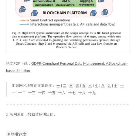
论文PDF下载：
GDPR-Compliant Personal Data Management: ABlockchain-
based Solution
汇智网区块链论文集链接：
一
|
二
|
三
|
四
|
五
|
六
|
七
|
八
|
九
|
十
|
十
一
|
十二
|
十三
|
十四
|
十五
|
十六
|
十七
|
十八
|
十九
汇智网原创，转载请标明出处。
# 毕业论文