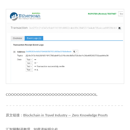
COOOOOOOOOOOOOOOOOOOOOOOOOOOOOOL.
原文链接：
Blockchain in Travel Industry — Zero Knowledge Proofs
汇智网翻译整理，转载请标明出处