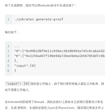
有了生成密钥，现在可以用zokrates命令行生成证据了：
1
./zokrates generate-proof
输出如下：
1
...
2
"H":["0x99b2d8f0e11c030ec383d6993a745c6ca6a2d2c9
3
"K":["0x2256ad47f190e9da72bee9e6a1b56785dd7c0b4f
4
},
5
"input":[0]
6
}
"input": [0]
指的是公开输入，由于我们将所有输入都定义为私有，因
此不需要公开输入。
在ZoKrates内部使用了libsnark，因此在执行上面命令之前我们需要先计算见
证、生成 密钥对。生成的证据存入json文件proof.json。随后我们将该文件上