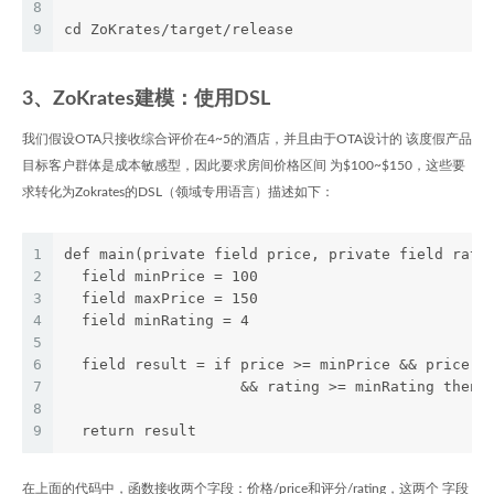
8
9
cd ZoKrates/target/release
3、ZoKrates建模：使用DSL
我们假设OTA只接收综合评价在4~5的酒店，并且由于OTA设计的 该度假产品
目标客户群体是成本敏感型，因此要求房间价格区间 为$100~$150，这些要
求转化为Zokrates的DSL（领域专用语言）描述如下：
1
def main(private field price, private field rati
2
  field minPrice = 100
3
  field maxPrice = 150
4
  field minRating = 4  
5
6
  field result = if price >= minPrice && price <
7
                    && rating >= minRating then 
8
9
  return result
在上面的代码中，函数接收两个字段：价格/price和评分/rating，这两个 字段