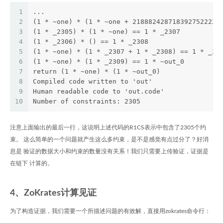
1
...
2
(1 * ~one) * (1 * ~one + 2188824287183927522224
3
(1 * _2305) * (1 * ~one) == 1 * _2307
4
(1 * _2306) * () == 1 * _2308
5
(1 * ~one) * (1 * _2307 + 1 * _2308) == 1 * _23
6
(1 * ~one) * (1 * _2309) == 1 * ~out_0
7
return (1 * ~one) * (1 * ~out_0)
8
Compiled code written to 'out'
9
Human readable code to 'out.code'
10
Number of constraints: 2305
注意上面输出的最后一行，这说明上述代码的R1CS表示中包含了2305个约
束。 这么简单的一个问题就产生这么多约束，是不是感觉有点过分了？好消
息是 验证的数据大小和约束的数量没有关系！我们只需要上传验证，证据是
在链下 计算的。
4、ZoKrates计算见证
为了构造证据，我们需要一个所描述问题的有效解，直接用zokrates命令行：