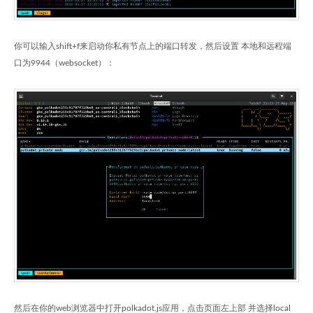
你可以输入shift+f来启动你私有节点上的端口转发，然后设置 本地和远程端
口为9944（websocket）：
然后在你的web浏览器中打开polkadot.js应用，点击页面左上部 并选择local