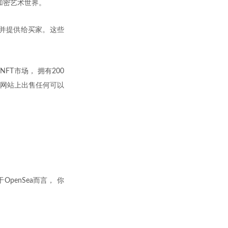
闯入了加密艺术世界。
家的作品， 并提供给买家。这些
的NFT市场， 拥有200
些 网站上出售任何可以
penSea而言， 你