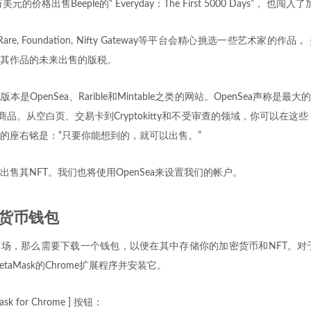
的价格出售Beeple的“ Everyday：The First 5000 Days”， 也
Super Rare, Foundation, Nifty Gateway等平台会精心挑选一些艺术
其作品的未来出售的版税。
OpenSea、Rarible和Mintable之类的网站。OpenSea声称是最大
商品。从空白页、交易卡到Cryptokitty和不受审查的领域，你可以在这
的座右铭是：“只要你能想到的，就可以出售。”
nSea出售其NFT。我们也将使用OpenSea来设置我们的帐户。
密货币钱包
a市场，那么需要下载一个钱包，以便在其中存储你的加密货币和NFT。对于O
aMask的Chrome扩展程序并安装它。
Mask for Chrome ] 按钮：