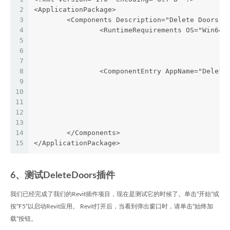
2
<ApplicationPackage>
3
	<Components Description="Delete Doors">
4
		<RuntimeRequirements OS="Win64"
5
6
7
8
		<ComponentEntry AppName="Delete
9
10
11
12
13
14
        </Components>
15
</ApplicationPackage>
6、测试DeleteDoors插件
我们已经完成了我们的Revit插件项目，现在是测试它的时候了。单击”开始”或
按”F5”以启动Revit应用。 Revit打开后，当看到弹出窗口时，请单击”始终加
载”按钮。