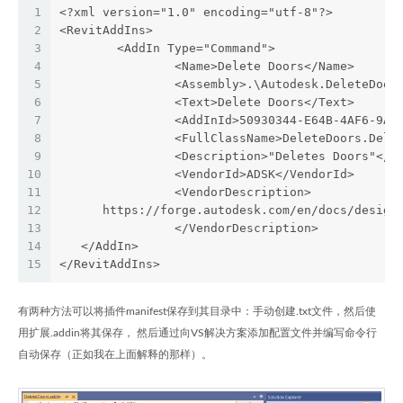
1
<?xml version="1.0" encoding="utf-8"?>
2
<RevitAddIns>
3
	<AddIn Type="Command">
4
		<Name>Delete Doors</Name>
5
		<Assembly>.\Autodesk.DeleteDoo
6
		<Text>Delete Doors</Text>
7
		<AddInId>50930344-E64B-4AF6-9A
8
		<FullClassName>DeleteDoors.Del
9
		<Description>"Deletes Doors"</D
10
		<VendorId>ADSK</VendorId>
11
		<VendorDescription>    
12
      https://forge.autodesk.com/en/docs/design
13
		</VendorDescription>
14
   </AddIn>
15
</RevitAddIns>
有两种方法可以将插件manifest保存到其目录中：手动创建.txt文件，然后使
用扩展.addin将其保存， 然后通过向VS解决方案添加配置文件并编写命令行
自动保存（正如我在上面解释的那样）。