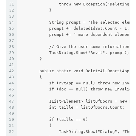
31
                throw new Exception("Deleting t
32
            }
33
34
            String prompt = "The selected eleme
35
            prompt += deletedIdSet.Count - 1;
36
            prompt += " more dependent elements
37
38
            // Give the user some information
39
            TaskDialog.Show("Revit", prompt);
40
        }
41
42
        public static void DeleteAllDoors(Appli
43
        {
44
            if (rvtApp == null) throw new Inval
45
            if (doc == null) throw new InvalidO
46
47
            IList<Element> listOfDoors = new Fi
48
            int taille = listOfDoors.Count;
49
50
            if (taille == 0)
51
            {
52
                TaskDialog.Show("Dialog", "Ther