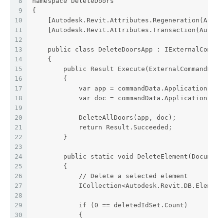
8
namespace DeleteDoors
9
{
10
    [Autodesk.Revit.Attributes.Regeneration(Aut
11
    [Autodesk.Revit.Attributes.Transaction(Auto
12
13
    public class DeleteDoorsApp : IExternalComm
14
    {
15
        public Result Execute(ExternalCommandDa
16
        {
17
            var app = commandData.Application.A
18
            var doc = commandData.Application.A
19
20
            DeleteAllDoors(app, doc);
21
            return Result.Succeeded;
22
        }
23
24
        public static void DeleteElement(Docume
25
        {
26
            // Delete a selected element
27
            ICollection<Autodesk.Revit.DB.Eleme
28
29
            if (0 == deletedIdSet.Count)
30
            {