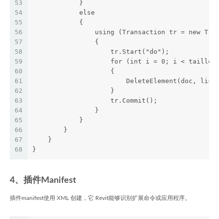
53
            }
54
            else
55
            {
56
                using (Transaction tr = new Tra
57
                {
58
                    tr.Start("do");
59
                    for (int i = 0; i < taille;
60
                    {                        
61
                        DeleteElement(doc, list
62
                    }
63
                    tr.Commit();
64
                }
65
            }
66
        }
67
    }
68
}
4、插件Manifest
插件manifest使用 XML 创建，它 Revit能够识别扩展命令或应用程序。