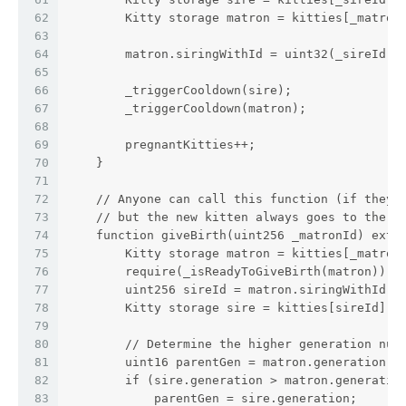
62
        Kitty storage matron = kitties[_matron
63
64
        matron.siringWithId = uint32(_sireId);
65
66
        _triggerCooldown(sire);
67
        _triggerCooldown(matron);
68
69
        pregnantKitties++;
70
    }
71
72
    // Anyone can call this function (if they 
73
    // but the new kitten always goes to the m
74
    function giveBirth(uint256 _matronId) exte
75
        Kitty storage matron = kitties[_matron
76
        require(_isReadyToGiveBirth(matron));
77
        uint256 sireId = matron.siringWithId;
78
        Kitty storage sire = kitties[sireId];
79
80
        // Determine the higher generation num
81
        uint16 parentGen = matron.generation;
82
        if (sire.generation > matron.generatio
83
            parentGen = sire.generation;