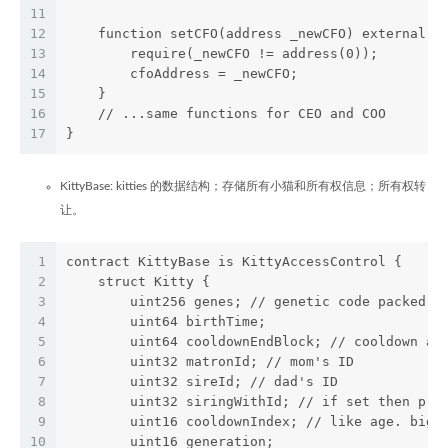
11
12
    function setCFO(address _newCFO) external o
13
        require(_newCFO != address(0));
14
        cfoAddress = _newCFO;
15
    }
16
    // ...same functions for CEO and COO
17
}
KittyBase: kitties 的数据结构；存储所有小猫和所有权信息；所有权转
让。
1
contract KittyBase is KittyAccessControl {
2
    struct Kitty {
3
        uint256 genes; // genetic code packed i
4
        uint64 birthTime;
5
        uint64 cooldownEndBlock; // cooldown af
6
        uint32 matronId; // mom's ID
7
        uint32 sireId; // dad's ID
8
        uint32 siringWithId; // if set then pre
9
        uint16 cooldownIndex; // like age. bigg
10
        uint16 generation;