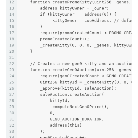
12
    function createPromoKitty(uint256 _genes, a
13
        address kittyOwner = _owner;
14
        if (kittyOwner == address(0)) {
15
             kittyOwner = cooAddress; // defaul
16
        }
17
        require(promoCreatedCount < PROMO_CREAT
18
        promoCreatedCount++;
19
        _createKitty(0, 0, 0, _genes, kittyOwne
20
    }
21
22
    // Creates a new gen0 kitty and an auction 
23
    function createGen0Auction(uint256 _genes) 
24
        require(gen0CreatedCount < GEN0_CREATIO
25
        uint256 kittyId = _createKitty(0, 0, 0,
26
        _approve(kittyId, saleAuction);
27
        saleAuction.createAuction(
28
            kittyId,
29
            _computeNextGen0Price(),
30
            0,
31
            GEN0_AUCTION_DURATION,
32
            address(this)
33
        );
34
        gen0CreatedCount++;