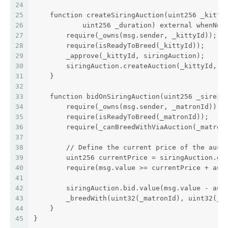
24
25
    function createSiringAuction(uint256 _kitty
26
            uint256 _duration) external whenNot
27
        require(_owns(msg.sender, _kittyId));
28
        require(isReadyToBreed(_kittyId));
29
        _approve(_kittyId, siringAuction);
30
        siringAuction.createAuction(_kittyId, _
31
    }
32
33
    function bidOnSiringAuction(uint256 _sireId
34
        require(_owns(msg.sender, _matronId));
35
        require(isReadyToBreed(_matronId));
36
        require(_canBreedWithViaAuction(_matron
37
38
        // Define the current price of the auct
39
        uint256 currentPrice = siringAuction.ge
40
        require(msg.value >= currentPrice + aut
41
42
        siringAuction.bid.value(msg.value - aut
43
        _breedWith(uint32(_matronId), uint32(_s
44
    }
45
}