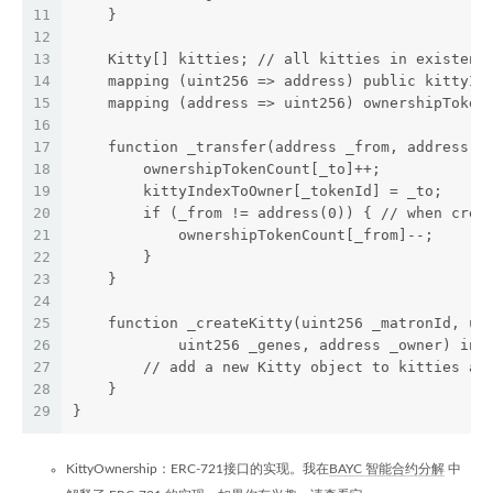
11
    }
12
13
    Kitty[] kitties; // all kitties in existenc
14
    mapping (uint256 => address) public kittyIn
15
    mapping (address => uint256) ownershipToken
16
17
    function _transfer(address _from, address _
18
        ownershipTokenCount[_to]++;
19
        kittyIndexToOwner[_tokenId] = _to;
20
        if (_from != address(0)) { // when crea
21
            ownershipTokenCount[_from]--;
22
        }
23
    }
24
25
    function _createKitty(uint256 _matronId, ui
26
            uint256 _genes, address _owner) int
27
        // add a new Kitty object to kitties ar
28
    }
29
}
KittyOwnership：ERC-721接口的实现。我在
BAYC 智能合约分解
中