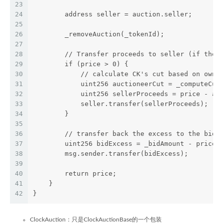
23
24
        address seller = auction.seller;
25
26
        _removeAuction(_tokenId);
27
28
        // Transfer proceeds to seller (if ther
29
        if (price > 0) {
30
            // calculate CK's cut based on owne
31
            uint256 auctioneerCut = _computeCut
32
            uint256 sellerProceeds = price - au
33
            seller.transfer(sellerProceeds);
34
        }
35
36
        // transfer back the excess to the bidd
37
        uint256 bidExcess = _bidAmount - price;
38
        msg.sender.transfer(bidExcess);
39
40
        return price;
41
    }
42
}
ClockAuction：只是ClockAuctionBase的一个包装