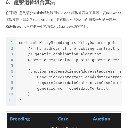
6、超密遗传组合算法
你可能注意到该giveBirth函数调用mixGenes函数来获取子基因。该mixGenes
函数实际上是名为GeneScience（源代码：v1和v2）的 同级合约的一部分。
KittyBreeding只存储一个指向GeneScience合约的指针。
1
contract KittyBreeding is KittyOwnership {
2
    // The address of the sibling contract that
3
    // genetic combination algorithm.
4
    GeneScienceInterface public geneScience;
5
6
    function setGeneScienceAddress(address _add
7
        GeneScienceInterface candidateContract 
8
        require(candidateContract.isGeneScience
9
        geneScience = candidateContract;
10
    }
11
}