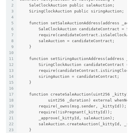
2
    SaleClockAuction public saleAuction;
3
    SiringClockAuction public siringAuction;
4
5
    function setSaleAuctionAddress(address _add
6
        SaleClockAuction candidateContract = Sa
7
        require(candidateContract.isSaleClockAu
8
        saleAuction = candidateContract;
9
    }
10
11
    function setSiringAuctionAddress(address _a
12
        SiringClockAuction candidateContract = 
13
        require(candidateContract.isSiringClock
14
        siringAuction = candidateContract;
15
    }
16
17
    function createSaleAuction(uint256 _kittyId
18
            uint256 _duration) external whenNot
19
        require(_owns(msg.sender, _kittyId));
20
        require(!isPregnant(_kittyId));
21
        _approve(_kittyId, saleAuction);
22
        saleAuction.createAuction(_kittyId, _st
23
    }