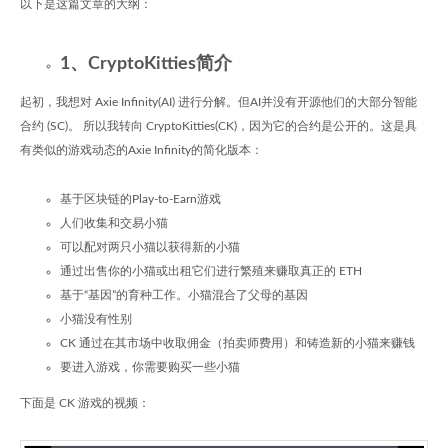
以下是这篇文章的大纲：
1、CryptoKitties简介
起初，我想对 Axie Infinity(AI) 进行分解。但AI并没有开源他们的大部分智能
合约 (SC)。 所以我转向 CryptoKitties(CK)，因为它的合约是公开的。这是具
有类似的游戏动态的Axie Infinity的简化版本：
基于区块链的Play-to-Earn游戏
人们收集和交易小猫
可以配对两只小猫以获得新的小猫
通过出售你的小猫或出租它们进行繁殖来赚取真正的 ETH
基于“基因”的育种工作。小猫混合了父母的基因
小猫没有性别
CK 通过在其市场中收取佣金（拍卖师费用）和铸造新的小猫来赚钱
要进入游戏，你需要购买一些小猫
下面是 CK 游戏的视频：