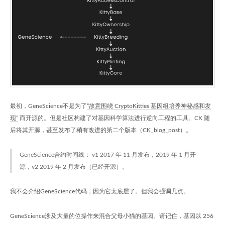
最初，GeneScience不是为了
“故意围绕 CryptoKitties 基因组培养神秘感和发
现”
而开源的。但是社区构建了对基因科学算法进行逆向工程的工具。CK 随
后将其开源，甚至发布了稍有改进的第二个版本（CK_blog_post）。
GeneScience合约时间线： v1 2017 年 11 月发布，2019 年 1 月开
源，v2 2019 年 2 月发布（已经开源）。
我不会介绍GeneScience代码，因为它太底层了。但我会强调几点。
GeneScience涉及大量的位操作来混合父母小猫的基因。请记住，基因以 256