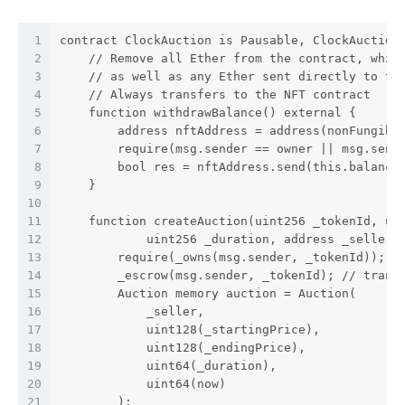
1
contract ClockAuction is Pausable, ClockAuction
2
    // Remove all Ether from the contract, whic
3
    // as well as any Ether sent directly to th
4
    // Always transfers to the NFT contract
5
    function withdrawBalance() external {
6
        address nftAddress = address(nonFungibl
7
        require(msg.sender == owner || msg.send
8
        bool res = nftAddress.send(this.balance
9
    }
10
11
    function createAuction(uint256 _tokenId, ui
12
            uint256 _duration, address _seller)
13
        require(_owns(msg.sender, _tokenId));
14
        _escrow(msg.sender, _tokenId); // trans
15
        Auction memory auction = Auction(
16
            _seller,
17
            uint128(_startingPrice),
18
            uint128(_endingPrice),
19
            uint64(_duration),
20
            uint64(now)
21
        );