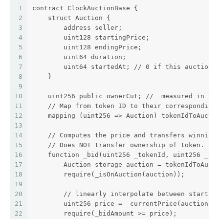
1
contract ClockAuctionBase {
2
    struct Auction {
3
        address seller;
4
        uint128 startingPrice;
5
        uint128 endingPrice;
6
        uint64 duration;
7
        uint64 startedAt; // 0 if this auction 
8
    }
9
10
    uint256 public ownerCut; //  measured in ba
11
    // Map from token ID to their corresponding
12
    mapping (uint256 => Auction) tokenIdToAucti
13
14
    // Computes the price and transfers winning
15
    // Does NOT transfer ownership of token.
16
    function _bid(uint256 _tokenId, uint256 _bi
17
        Auction storage auction = tokenIdToAuct
18
        require(_isOnAuction(auction));
19
20
        // linearly interpolate between startin
21
        uint256 price = _currentPrice(auction);
22
        require(_bidAmount >= price);