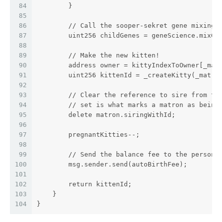
84
        }
85
86
        // Call the sooper-sekret gene mixing 
87
        uint256 childGenes = geneScience.mixGe
88
89
        // Make the new kitten!
90
        address owner = kittyIndexToOwner[_mat
91
        uint256 kittenId = _createKitty(_matro
92
93
        // Clear the reference to sire from th
94
        // set is what marks a matron as being
95
        delete matron.siringWithId;
96
97
        pregnantKitties--;
98
99
        // Send the balance fee to the person 
100
        msg.sender.send(autoBirthFee);
101
102
        return kittenId;
103
    }
104
}