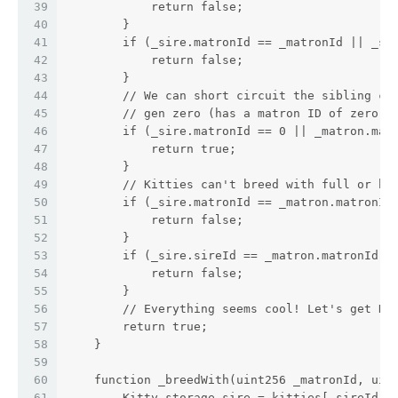
39
            return false;
40
        }
41
        if (_sire.matronId == _matronId || _si
42
            return false;
43
        }
44
        // We can short circuit the sibling ch
45
        // gen zero (has a matron ID of zero).
46
        if (_sire.matronId == 0 || _matron.mat
47
            return true;
48
        }
49
        // Kitties can't breed with full or ha
50
        if (_sire.matronId == _matron.matronId
51
            return false;
52
        }
53
        if (_sire.sireId == _matron.matronId |
54
            return false;
55
        }
56
        // Everything seems cool! Let's get DT
57
        return true;
58
    }
59
60
    function _breedWith(uint256 _matronId, uin
61
        Kitty storage sire = kitties[_sireId];