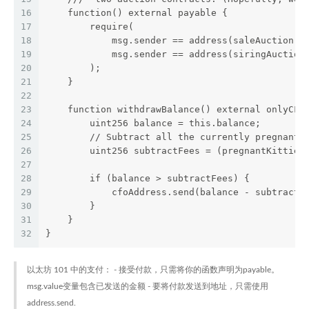
16
    function() external payable {
17
        require(
18
            msg.sender == address(saleAuction) 
19
            msg.sender == address(siringAuction
20
        );
21
    }
22
23
    function withdrawBalance() external onlyCFO
24
        uint256 balance = this.balance;
25
        // Subtract all the currently pregnant 
26
        uint256 subtractFees = (pregnantKitties
27
28
        if (balance > subtractFees) {
29
            cfoAddress.send(balance - subtractF
30
        }
31
    }
32
}
以太坊 101 中的支付： - 接受付款，只需将你的函数声明为payable。
msg.value变量包含已发送的金额 - 要将付款发送到地址，只需使用
address.send.