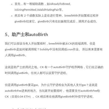
首先，有一堆辅助函数，如isReadyToBreed,
isSiringPermitted,isValidMatingPair等。
然后有 2 个函数实际上是在进行育种。breedWith开始繁殖过程并
giveBirth结束它。giveBirth只有在妊娠期完成后，调用才会成功。
5、助产士和autoBirth
我们可以假设当有人开始繁殖时，breedWith被从CK的前端调用。但是
giveBirth是如何被调用呢？Solidity中没有回调或cron作业。 所以将来需要有
人调用giveBirth。
这就是助产士的用武之地。CK 有一个autoBirth守护程序网络，它们在正确的
时间调用giveBirth。任何人都可以设置守护进程。
但是调用giveBirth要花gas。为什么守护进程会为其他人支付gas？这就是
autoBirthFee进来的地方。当玩家开始繁殖时， 他需要支付autoBirthFee给
CK（目前0.04 ETH）。CK 稍后将在他调用giveBirth时补偿守护进程。