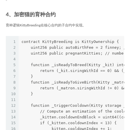
4、加密猫的育种合约
育种逻辑KittyBreeding在核心合约的子合约中实现。
1
contract KittyBreeding is KittyOwnership {
2
    uint256 public autoBirthFee = 2 finney; //
3
    uint256 public pregnantKitties; // number 
4
5
    function _isReadyToBreed(Kitty _kit) inter
6
        return (_kit.siringWithId == 0) && (_k
7
    }
8
    function _isReadyToGiveBirth(Kitty _matron
9
        return (_matron.siringWithId != 0) && 
10
    }
11
12
    function _triggerCooldown(Kitty storage _k
13
        // Compute an estimation of the cooldo
14
        _kitten.cooldownEndBlock = uint64((coo
15
        if (_kitten.cooldownIndex < 13) {
16
            _kitten.cooldownIndex += 1;