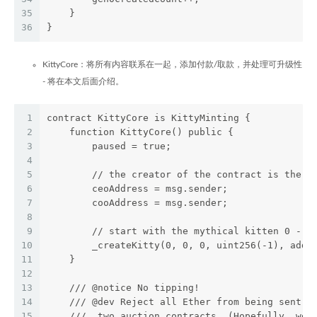
35
    }
36
}
KittyCore：将所有内容联系在一起，添加付款/取款，并处理可升级性
- 将在本文后面介绍。
1
contract KittyCore is KittyMinting {
2
    function KittyCore() public {
3
        paused = true;
4
5
        // the creator of the contract is the i
6
        ceoAddress = msg.sender;
7
        cooAddress = msg.sender;
8
9
        // start with the mythical kitten 0 - s
10
        _createKitty(0, 0, 0, uint256(-1), addr
11
    }
12
13
    /// @notice No tipping!
14
    /// @dev Reject all Ether from being sent h
15
    ///  two auction contracts. (Hopefully, we 