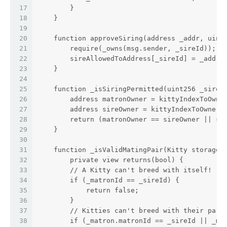
17
        }
18
    }
19
20
    function approveSiring(address _addr, uint
21
        require(_owns(msg.sender, _sireId));
22
        sireAllowedToAddress[_sireId] = _addr;
23
    }
24
25
    function _isSiringPermitted(uint256 _sireI
26
        address matronOwner = kittyIndexToOwne
27
        address sireOwner = kittyIndexToOwner[
28
        return (matronOwner == sireOwner || si
29
    }
30
31
    function _isValidMatingPair(Kitty storage 
32
        private view returns(bool) {
33
        // A Kitty can't breed with itself!
34
        if (_matronId == _sireId) {
35
            return false;
36
        }
37
        // Kitties can't breed with their pare
38
        if (_matron.matronId == _sireId || _ma