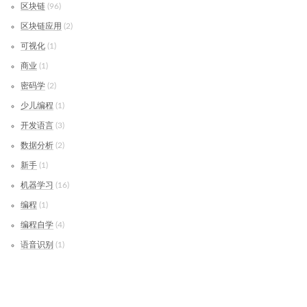
区块链
96
区块链应用
2
可视化
1
商业
1
密码学
2
少儿编程
1
开发语言
3
数据分析
2
新手
1
机器学习
16
编程
1
编程自学
4
语音识别
1