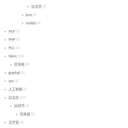
以太坊
3
java
2
nodejs
3
NLP
2
PHP
3
PLC
2
fabric
10
区块链
9
graphql
1
seo
3
人工智能
7
以太坊
15
比特币
1
区块链
1
元宇宙
1