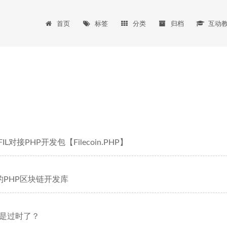
首页
标签
分类
归档
互动
n/FIL对接PHP开发包【Filecoin.PHP】
的PHP区块链开发库
不是过时了？