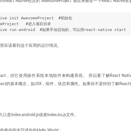
act Native包含的“AwesomeProject”项目来验证一下React Nati
tive init AwesomeProject  #初始化
omeProject   #进入项目目录
ative run-android  #如果手动启动的，可以用react-native start
里应该看到这个应用的运行情况。
e很像React，但它使用操作系统本地组件来构建系统。 所以要了解React Na
act的基本概念，如JSX，组件，状态和属性。如果你不是特别了解Reac
口是index.android.js或者index.ios.js文件。
内容改写成你的Hello World：