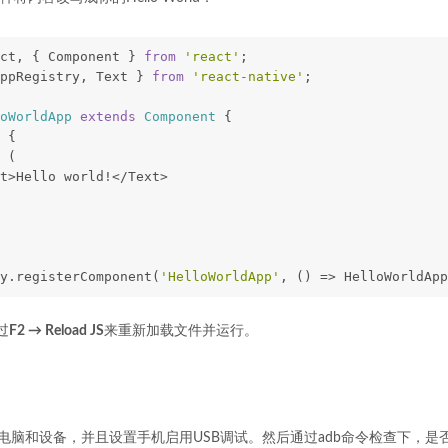
ct, { Component } 
from
'react'
;
ppRegistry, Text } 
from
'react-native'
;
oWorldApp
extends
Component
{
 {
 (
t>Hello world!</Text>
y.registerComponent(
'HelloWorldApp'
, () => HelloWorldApp
过
F2 → Reload JS
来重新加载文件并运行。
接电脑和设备，并且设置手机启用USB调试。然后通过adb命令检查下，是