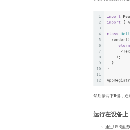
1
import
 Rea
2
import
 { A
3
4
class
Hell
5
  render()
6
return
7
      <Tex
8
    );
9
  }
10
}
11
12
AppRegistr
然后按两下
R
键，通
运行在设备上
通过USB连