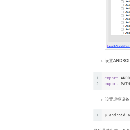
设置
ANDRO
1
export
 ANDR
2
export
 PATH
设置虚拟设备
1
$ android a