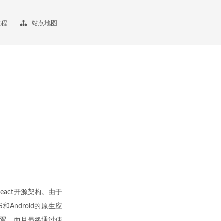
教程
站点地图
个React开源架构。由于
和Android的原生应
翼，而且最终通过使