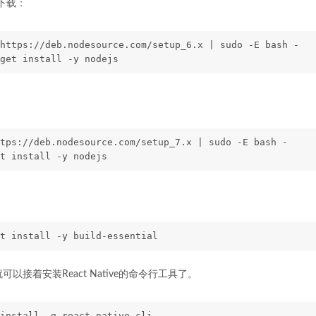
来下载：
https://deb.nodesource.com/setup_6.x | sudo -E bash -
get install -y nodejs
tps://deb.nodesource.com/setup_7.x | sudo -E bash -
t install -y nodejs
t install -y build-essential
就可以接着安装React Native的命令行工具了。
install -g react-native-cli