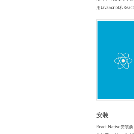
用JavaScript和
安装
React Nativ