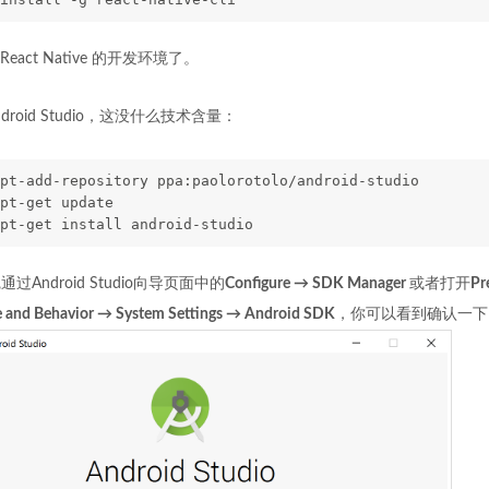
act Native 的开发环境了。
roid Studio，这没什么技术含量：
pt-add-repository ppa:paolorotolo/android-studio 
pt-get update 
pt-get install android-studio
过Android Studio向导页面中的
Configure → SDK Manager
或者打开
Pr
 and Behavior → System Settings → Android SDK
，你可以看到确认一下