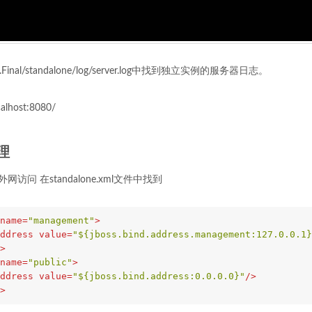
.0.Final/standalone/log/server.log中找到独立实例的服务器日志。
lhost:8080/
理
访问 在standalone.xml文件中找到
name
=
"management"
>
ddress
value
=
"${jboss.bind.address.management:127.0.0.1}
>
name
=
"public"
>
ddress
value
=
"${jboss.bind.address:0.0.0.0}"
/>
>