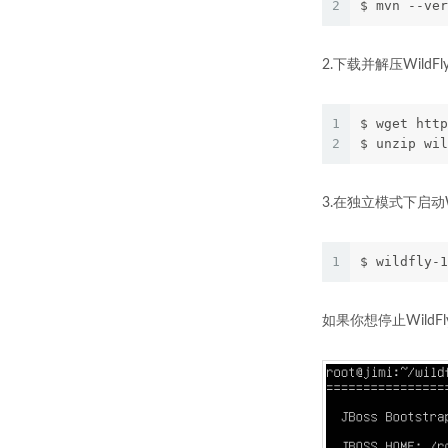
2
$ mvn --ve
2.下载并解压WildFl
1
$ wget http
2
$ unzip wil
3.在独立模式下启动Wi
1
$ wildfly-1
如果你想停止WildFly