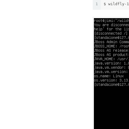
1
$ wildfly-1