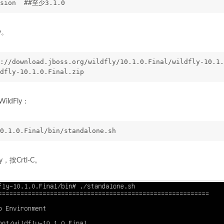
rsion  ##至少3.1.0
y。
://download.jboss.org/wildfly/10.1.0.Final/wildfly-10.1.
dfly-10.1.0.Final.zip
ldFly：
0.1.0.Final/bin/standalone.sh
，按Crtl-C。