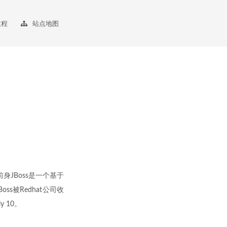
教程
站点地图
身JBoss是一个基于
s被Redhat公司收
y 10。