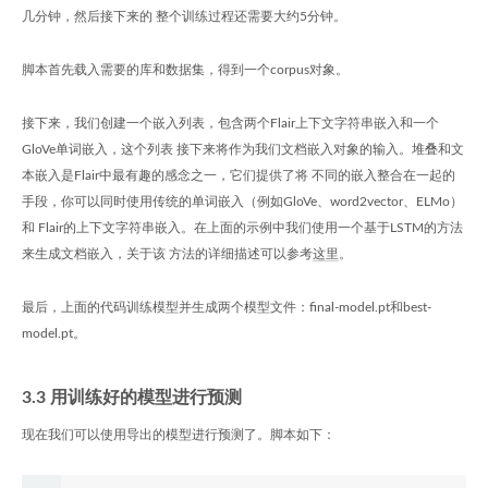
几分钟，然后接下来的 整个训练过程还需要大约5分钟。
脚本首先载入需要的库和数据集，得到一个corpus对象。
接下来，我们创建一个嵌入列表，包含两个Flair上下文字符串嵌入和一个
GloVe单词嵌入，这个列表 接下来将作为我们文档嵌入对象的输入。堆叠和文
本嵌入是Flair中最有趣的感念之一，它们提供了将 不同的嵌入整合在一起的
手段，你可以同时使用传统的单词嵌入（例如GloVe、word2vector、ELMo）
和 Flair的上下文字符串嵌入。在上面的示例中我们使用一个基于LSTM的方法
来生成文档嵌入，关于该 方法的详细描述可以参考
这里
。
最后，上面的代码训练模型并生成两个模型文件：final-model.pt和best-
model.pt。
3.3 用训练好的模型进行预测
现在我们可以使用导出的模型进行预测了。脚本如下：