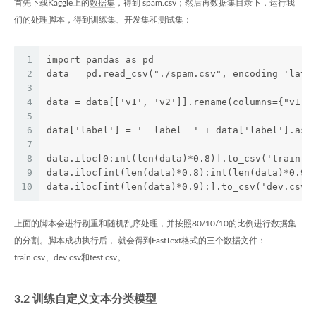
首先下载Kaggle上的
数据集
，得到 spam.csv；然后再数据集目录下，运行我
们的处理脚本，得到训练集、开发集和测试集：
1
import pandas as pd
2
data = pd.read_csv("./spam.csv", encoding='lati
3
4
data = data[['v1', 'v2']].rename(columns={"v1":
5
6
data['label'] = '__label__' + data['label'].ast
7
8
data.iloc[0:int(len(data)*0.8)].to_csv('train.c
9
data.iloc[int(len(data)*0.8):int(len(data)*0.9)
10
data.iloc[int(len(data)*0.9):].to_csv('dev.csv'
上面的脚本会进行剔重和随机乱序处理，并按照80/10/10的比例进行数据集
的分割。脚本成功执行后， 就会得到FastText格式的三个数据文件：
train.csv、dev.csv和test.csv。
3.2 训练自定义文本分类模型