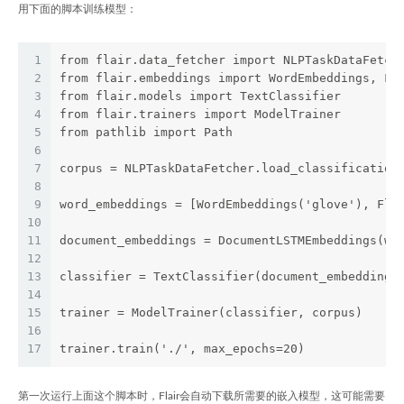
用下面的脚本训练模型：
1
from flair.data_fetcher import NLPTaskDataFetch
2
from flair.embeddings import WordEmbeddings, Fl
3
from flair.models import TextClassifier
4
from flair.trainers import ModelTrainer
5
from pathlib import Path
6
7
corpus = NLPTaskDataFetcher.load_classification
8
9
word_embeddings = [WordEmbeddings('glove'), Fla
10
11
document_embeddings = DocumentLSTMEmbeddings(wo
12
13
classifier = TextClassifier(document_embeddings
14
15
trainer = ModelTrainer(classifier, corpus)
16
17
trainer.train('./', max_epochs=20)
第一次运行上面这个脚本时，Flair会自动下载所需要的嵌入模型，这可能需要