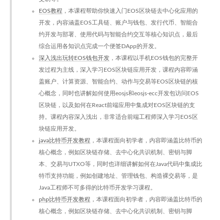
EOS教程
，本课程帮助你快速入门EOS区块链去中心化应用的
开发，内容涵盖EOS工具链、账户与钱包、发行代币、智能合
约开发与部署、使用代码与智能合约交互等核心知识点，最后
综合运用各知识点完成一个便签DApp的开发。
深入浅出玩转EOS钱包开发
，本课程以手机EOS钱包的完整开
发过程为主线，深入学习EOS区块链应用开发，课程内容即涵
盖账户、计算资源、智能合约、动作与交易等EOS区块链的核
心概念，同时也讲解如何使用eosjs和eosjs-ecc开发包访问EOS
区块链，以及如何在React前端应用中集成对EOS区块链的支
持。课程内容深入浅出，非常适合前端工程师深入学习EOS区
块链应用开发。
java比特币开发教程
，本课程面向初学者，内容即涵盖比特币的
核心概念，例如区块链存储、去中心化共识机制、密钥与脚
本、交易与UTXO等，同时也详细讲解如何在Java代码中集成比
特币支持功能，例如创建地址、管理钱包、构造裸交易等，是
Java工程师不可多得的比特币开发学习课程。
php比特币开发教程
，本课程面向初学者，内容即涵盖比特币的
核心概念，例如区块链存储、去中心化共识机制、密钥与脚