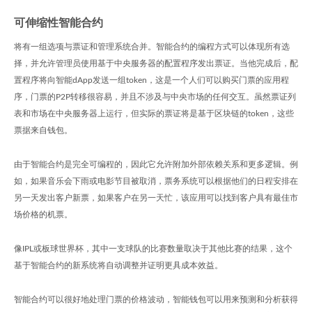
可伸缩性智能合约
将有一组选项与票证和管理系统合并。智能合约的编程方式可以体现所有选
择，并允许管理员使用基于中央服务器的配置程序发出票证。当他完成后，配
置程序将向智能dApp发送一组token，这是一个人们可以购买门票的应用程
序，门票的P2P转移很容易，并且不涉及与中央市场的任何交互。虽然票证列
表和市场在中央服务器上运行，但实际的票证将是基于区块链的token，这些
票据来自钱包。
由于智能合约是完全可编程的，因此它允许附加外部依赖关系和更多逻辑。例
如，如果音乐会下雨或电影节目被取消，票务系统可以根据他们的日程安排在
另一天发出客户新票，如果客户在另一天忙，该应用可以找到客户具有最佳市
场价格的机票。
像IPL或板球世界杯，其中一支球队的比赛数量取决于其他比赛的结果，这个
基于智能合约的新系统将自动调整并证明更具成本效益。
智能合约可以很好地处理门票的价格波动，智能钱包可以用来预测和分析获得