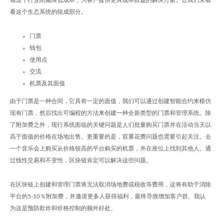
领这个行业削减降低成本，为客户提供更具成本效益的解决方案。让我们来看
看这个生态系统的组成部分。
门票
钱包
使用点
交流
机票及其面值
由于门票是一种合同，它具有一定的面值，我们可以通过创建智能合约来模仿
现有门票，然后找出可编程的方法来创建一种全新类型的门票和管理系统。除
了附加费之外，现行系统面临的关键问题是人们批量购买门票并在活动当天以
高于面值的价格在场地出售。更重要的是，双重花费问题也需要引起关注。去
一个音乐会上购买从价格较高的平台购买的机票，并在座位上找到其他人。通
过线性交易和不变性，区块链肯定可以解决这些问题。
在区块链上创建和管理门票将无法取消场地费或税收等费用，这将有助于消除
平台的5-10％附加费，并邀请更多人获得福利，最终导致增加客户群。我认
为这是预防欺诈和价格控制的额外好处。