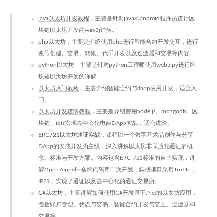
java以太坊开发教程
，主要是针对java和android程序员进行区
块链以太坊开发的web3j详解。
php以太坊
，主要是介绍使用php进行智能合约开发交互，进行
账号创建、交易、转账、代币开发以及过滤器和交易等内容。
python以太坊
，主要是针对python工程师使用web3.py进行区
块链以太坊开发的详解。
以太坊入门教程
，主要介绍智能合约与dapp应用开发，适合入
门。
以太坊开发进阶教程
，主要是介绍使用node.js、mongodb、区
块链、ipfs实现去中心化电商DApp实战，适合进阶。
ERC721以太坊通证实战
，课程以一个数字艺术品创作与分享
DApp的实战开发为主线，深入讲解以太坊非同质化通证的概
念、标准与开发方案。内容包含ERC-721标准的自主实现，讲
解OpenZeppelin合约代码库二次开发，实战项目采用Truffle，
IPFS，实现了通证以及去中心化的通证交易所。
C#以太坊
，主要讲解如何使用C#开发基于.Net的以太坊应用，
包括账户管理、状态与交易、智能合约开发与交互、过滤器和
交易等。