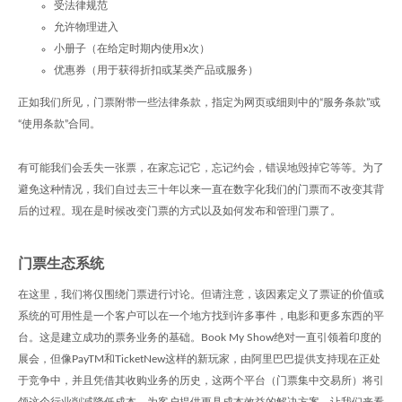
受法律规范
允许物理进入
小册子（在给定时期内使用x次）
优惠券（用于获得折扣或某类产品或服务）
正如我们所见，门票附带一些法律条款，指定为网页或细则中的“服务条款”或
“使用条款”合同。
有可能我们会丢失一张票，在家忘记它，忘记约会，错误地毁掉它等等。为了
避免这种情况，我们自过去三十年以来一直在数字化我们的门票而不改变其背
后的过程。现在是时候改变门票的方式以及如何发布和管理门票了。
门票生态系统
在这里，我们将仅围绕门票进行讨论。但请注意，该因素定义了票证的价值或
系统的可用性是一个客户可以在一个地方找到许多事件，电影和更多东西的平
台。这是建立成功的票务业务的基础。Book My Show绝对一直引领着印度的
展会，但像PayTM和TicketNew这样的新玩家，由阿里巴巴提供支持现在正处
于竞争中，并且凭借其收购业务的历史，这两个平台（门票集中交易所）将引