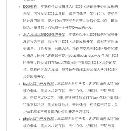
EOS教程
，本课程帮助你快速入门EOS区块链去中心化应用的
开发，内容涵盖EOS工具链、账户与钱包、发行代币、智能合
约开发与部署、使用代码与智能合约交互等核心知识点，最后
综合运用各知识点完成一个便签DApp的开发。
深入浅出玩转EOS钱包开发
，本课程以手机EOS钱包的完整开
发过程为主线，深入学习EOS区块链应用开发，课程内容即涵
盖账户、计算资源、智能合约、动作与交易等EOS区块链的核
心概念，同时也讲解如何使用eosjs和eosjs-ecc开发包访问EOS
区块链，以及如何在React前端应用中集成对EOS区块链的支
持。课程内容深入浅出，非常适合前端工程师深入学习EOS区
块链应用开发。
java比特币开发教程
，本课程面向初学者，内容即涵盖比特币的
核心概念，例如区块链存储、去中心化共识机制、密钥与脚
本、交易与UTXO等，同时也详细讲解如何在Java代码中集成比
特币支持功能，例如创建地址、管理钱包、构造裸交易等，是
Java工程师不可多得的比特币开发学习课程。
php比特币开发教程
，本课程面向初学者，内容即涵盖比特币的
核心概念，例如区块链存储、去中心化共识机制、密钥与脚