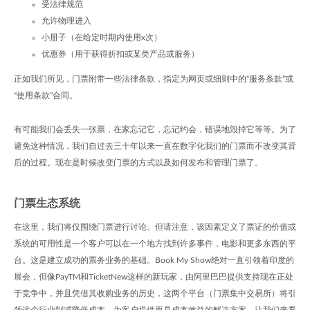
受法律规范
允许物理进入
小册子（在给定时期内使用x次）
优惠券（用于获得折扣或某类产品或服务）
正如我们所见，门票附带一些法律条款，指定为网页或细则中的“服务条款”或
“使用条款”合同。
有可能我们会丢失一张票，在家忘记它，忘记约会，错误地毁掉它等等。为了
避免这种情况，我们自过去三十年以来一直在数字化我们的门票而不改变其背
后的过程。现在是时候改变门票的方式以及如何发布和管理门票了。
门票生态系统
在这里，我们将仅围绕门票进行讨论。但请注意，该因素定义了票证的价值或
系统的可用性是一个客户可以在一个地方找到许多事件，电影和更多东西的平
台。这是建立成功的票务业务的基础。Book My Show绝对一直引领着印度的
展会，但像PayTM和TicketNew这样的新玩家，由阿里巴巴提供支持现在正处
于竞争中，并且凭借其收购业务的历史，这两个平台（门票集中交易所）将引