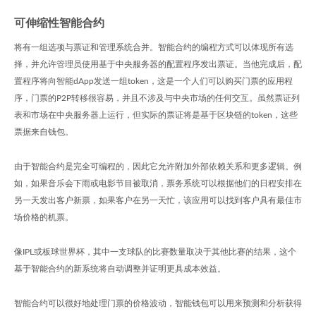
可伸缩性智能合约
将有一组选项与票证和管理系统合并。智能合约的编程方式可以体现所有选
择，并允许管理员使用基于中央服务器的配置程序发出票证。当他完成后，配
置程序将向智能dApp发送一组token，这是一个人们可以购买门票的应用程
序，门票的P2P转移很容易，并且不涉及与中央市场的任何交互。虽然票证列
表和市场在中央服务器上运行，但实际的票证将是基于区块链的token，这些
票据来自钱包。
由于智能合约是完全可编程的，因此它允许附加外部依赖关系和更多逻辑。例
如，如果音乐会下雨或电影节目被取消，票务系统可以根据他们的日程安排在
另一天发出客户新票，如果客户在另一天忙，该应用可以找到客户具有最佳市
场价格的机票。
像IPL或板球世界杯，其中一支球队的比赛数量取决于其他比赛的结果，这个
基于智能合约的新系统将自动调整并证明更具成本效益。
智能合约可以很好地处理门票的价格波动，智能钱包可以用来预测和分析获得