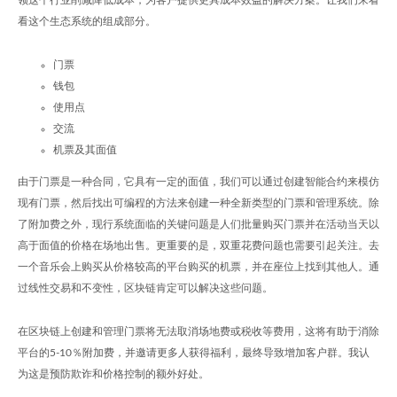
领这个行业削减降低成本，为客户提供更具成本效益的解决方案。让我们来看
看这个生态系统的组成部分。
门票
钱包
使用点
交流
机票及其面值
由于门票是一种合同，它具有一定的面值，我们可以通过创建智能合约来模仿
现有门票，然后找出可编程的方法来创建一种全新类型的门票和管理系统。除
了附加费之外，现行系统面临的关键问题是人们批量购买门票并在活动当天以
高于面值的价格在场地出售。更重要的是，双重花费问题也需要引起关注。去
一个音乐会上购买从价格较高的平台购买的机票，并在座位上找到其他人。通
过线性交易和不变性，区块链肯定可以解决这些问题。
在区块链上创建和管理门票将无法取消场地费或税收等费用，这将有助于消除
平台的5-10％附加费，并邀请更多人获得福利，最终导致增加客户群。我认
为这是预防欺诈和价格控制的额外好处。