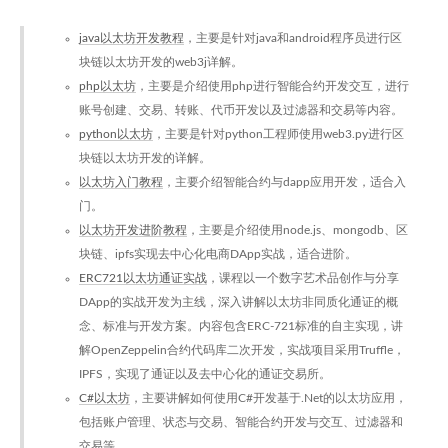
java以太坊开发教程
，主要是针对java和android程序员进行区
块链以太坊开发的web3j详解。
php以太坊
，主要是介绍使用php进行智能合约开发交互，进行
账号创建、交易、转账、代币开发以及过滤器和交易等内容。
python以太坊
，主要是针对python工程师使用web3.py进行区
块链以太坊开发的详解。
以太坊入门教程
，主要介绍智能合约与dapp应用开发，适合入
门。
以太坊开发进阶教程
，主要是介绍使用node.js、mongodb、区
块链、ipfs实现去中心化电商DApp实战，适合进阶。
ERC721以太坊通证实战
，课程以一个数字艺术品创作与分享
DApp的实战开发为主线，深入讲解以太坊非同质化通证的概
念、标准与开发方案。内容包含ERC-721标准的自主实现，讲
解OpenZeppelin合约代码库二次开发，实战项目采用Truffle，
IPFS，实现了通证以及去中心化的通证交易所。
C#以太坊
，主要讲解如何使用C#开发基于.Net的以太坊应用，
包括账户管理、状态与交易、智能合约开发与交互、过滤器和
交易等。