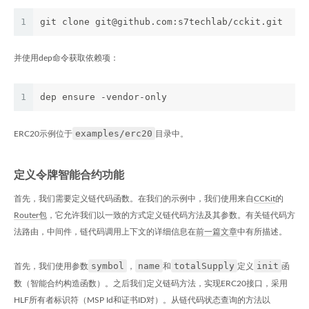
1
git clone git@github.com:s7techlab/cckit.git
并使用dep命令获取依赖项：
1
dep ensure -vendor-only
examples/erc20
ERC20示例位于
目录中。
定义令牌智能合约功能
首先，我们需要定义链代码函数。在我们的示例中，我们使用来自
CCKit
的
Router包
，它允许我们以一致的方式定义链代码方法及其参数。有关链代码方
法路由，中间件，链代码调用上下文的详细信息在
前一篇文章
中有所描述。
symbol
name
totalSupply
init
首先，我们使用参数
，
和
定义
函
数（智能合约构造函数）。之后我们定义链码方法，实现ERC20接口，采用
HLF所有者标识符（MSP Id和证书ID对）。从链代码状态查询的方法以