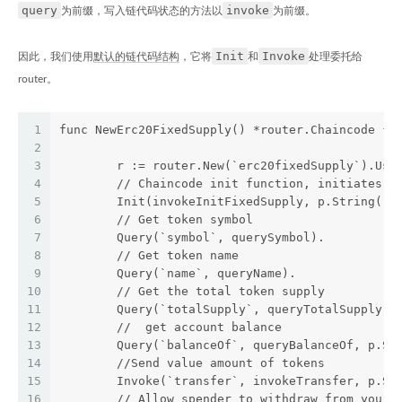
query
invoke
为前缀，写入链代码状态的方法以
为前缀。
Init
Invoke
因此，我们使用
默认的链代码结构
，它将
和
处理委托给
router。
1
func NewErc20FixedSupply() *router.Chaincode {
2
3
	r := router.New(`erc20fixedSupply`).Use
4
        // Chaincode init function, initiates t
5
        Init(invokeInitFixedSupply, p.String(`s
6
        // Get token symbol
7
        Query(`symbol`, querySymbol).
8
        // Get token name
9
        Query(`name`, queryName).
10
        // Get the total token supply
11
        Query(`totalSupply`, queryTotalSupply).
12
        //  get account balance
13
        Query(`balanceOf`, queryBalanceOf, p.St
14
        //Send value amount of tokens
15
        Invoke(`transfer`, invokeTransfer, p.St
16
        // Allow spender to withdraw from your 