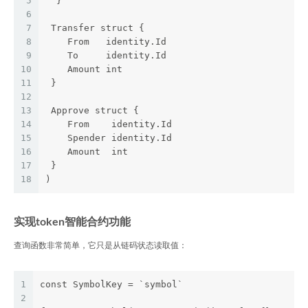
5
  }
6
7
 Transfer struct {
8
    From   identity.Id
9
    To     identity.Id
10
    Amount int
11
 }
12
13
 Approve struct {
14
    From    identity.Id
15
    Spender identity.Id
16
    Amount  int
17
 }
18
)
实现token智能合约功能
查询函数非常简单，它只是从链码状态读取值：
1
const SymbolKey = `symbol`
2