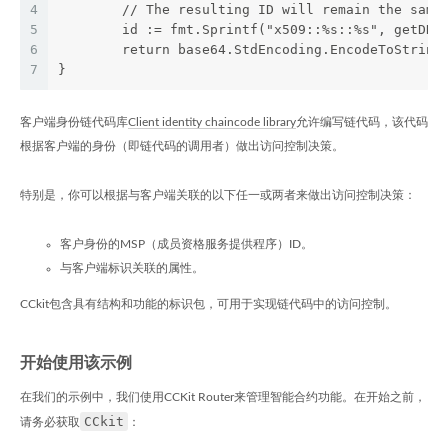
4
	// The resulting ID will remain the same
5
	id := fmt.Sprintf("x509::%s::%s", getDN(
6
	return base64.StdEncoding.EncodeToString
7
}
客户端身份链代码库
Client identity chaincode library
允许编写链代码，该代码
根据客户端的身份（即链代码的调用者）做出访问控制决策。
特别是，你可以根据与客户端关联的以下任一或两者来做出访问控制决策：
客户身份的MSP（成员资格服务提供程序）ID。
与客户端标识关联的属性。
CCkit包含具有结构和功能的标识包，可用于实现链代码中的访问控制。
开始使用该示例
在我们的示例中，我们使用CCKit Router来管理智能合约功能。在开始之前，
CCkit
请务必获取
：