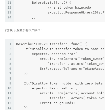
21
	BeforeSuite(func() {
22
		// init token haincode
23
		expectcc.ResponseOk(erc20fs.Fr
24
	})
我们可以检查所有代币操作：
1
Describe("ERC-20 transfer", func() {
2
    It("Disallow to transfer token to same acco
3
        expectcc.ResponseError(
4
            erc20fs.From(actors[`token_owner`])
5
                `transfer`, actors[`token_owner
6
            ErrForbiddenToTransferToSameAccount
7
    })
8
9
    It("Disallow token holder with zero balance
10
        expectcc.ResponseError(
11
            erc20fs.From(actors[`account_holder
12
                `transfer`, actors[`token_owner
13
            ErrNotEnoughFunds)
14
    })