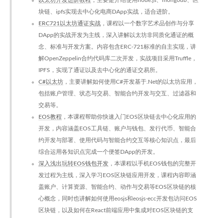
以太坊开发进阶教程
，主要是介绍使用node.js、mongodb、区
块链、ipfs实现去中心化电商DApp实战，适合进阶。
ERC721以太坊通证实战
，课程以一个数字艺术品创作与分享
DApp的实战开发为主线，深入讲解以太坊非同质化通证的概
念、标准与开发方案。内容包含ERC-721标准的自主实现，讲
解OpenZeppelin合约代码库二次开发，实战项目采用Truffle，
IPFS，实现了通证以及去中心化的通证交易所。
C#以太坊
，主要讲解如何使用C#开发基于.Net的以太坊应用，
包括账户管理、状态与交易、智能合约开发与交互、过滤器和
交易等。
EOS教程
，本课程帮助你快速入门EOS区块链去中心化应用的
开发，内容涵盖EOS工具链、账户与钱包、发行代币、智能合
约开发与部署、使用代码与智能合约交互等核心知识点，最后
综合运用各知识点完成一个便签DApp的开发。
深入浅出玩转EOS钱包开发
，本课程以手机EOS钱包的完整开
发过程为主线，深入学习EOS区块链应用开发，课程内容即涵
盖账户、计算资源、智能合约、动作与交易等EOS区块链的核
心概念，同时也讲解如何使用eosjs和eosjs-ecc开发包访问EOS
区块链，以及如何在React前端应用中集成对EOS区块链的支