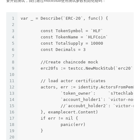
要开始测试，我们通过MockStub使用测试参数初始化链码：
1
var _ = Describe(`ERC-20`, func() {
2
3
	const TokenSymbol = `HLF`
4
	const TokenName = `HLFCoin`
5
	const TotalSupply = 10000
6
	const Decimals = 3
7
8
	//Create chaincode mock
9
	erc20fs := testcc.NewMockStub(`erc20`, 
10
11
	// load actor certificates
12
	actors, err := identity.ActorsFromPemFi
13
		`token_owner`:     `s7techlab.p
14
		`account_holder1`: `victor-noso
15
		//`accoubt_holder2`: `victor-no
16
	}, examplecert.Content)
17
	if err != nil {
18
		panic(err)
19
	}
20