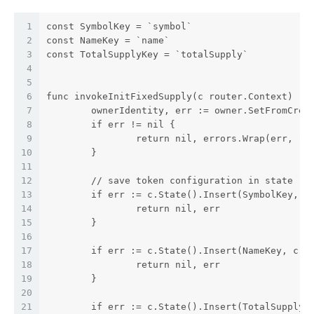
1
const SymbolKey = `symbol`
2
const NameKey = `name`
3
const TotalSupplyKey = `totalSupply`
4
5
6
func invokeInitFixedSupply(c router.Context) (i
7
	ownerIdentity, err := owner.SetFromCrea
8
	if err != nil {
9
		return nil, errors.Wrap(err, `
10
	}
11
12
	// save token configuration in state
13
	if err := c.State().Insert(SymbolKey, c
14
		return nil, err
15
	}
16
17
	if err := c.State().Insert(NameKey, c.A
18
		return nil, err
19
	}
20
21
	if err := c.State().Insert(TotalSupplyK