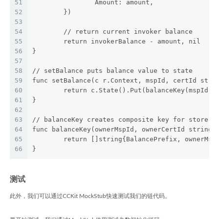
51
		Amount: amount,
52
	})
53
54
	// return current invoker balance
55
	return invokerBalance - amount, nil
56
}
57
58
// setBalance puts balance value to state
59
func setBalance(c r.Context, mspId, certId stri
60
	return c.State().Put(balanceKey(mspId, 
61
}
62
63
// balanceKey creates composite key for store b
64
func balanceKey(ownerMspId, ownerCertId string)
65
	return []string{BalancePrefix, ownerMsp
66
}
测试
此外，我们可以通过CCKit MockStub快速测试我们的链代码。