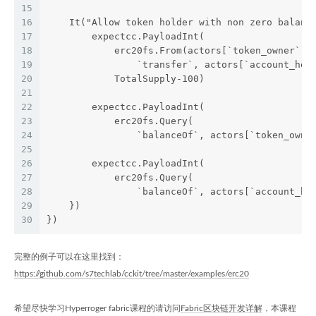
15
16
    It("Allow token holder with non zero balanc
17
        expectcc.PayloadInt(
18
            erc20fs.From(actors[`token_owner`])
19
                `transfer`, actors[`account_hol
20
            TotalSupply-100)
21
22
        expectcc.PayloadInt(
23
            erc20fs.Query(
24
                `balanceOf`, actors[`token_owne
25
26
        expectcc.PayloadInt(
27
            erc20fs.Query(
28
                `balanceOf`, actors[`account_ho
29
    })
30
})
完整的例子可以在这里找到：
https://github.com/s7techlab/cckit/tree/master/examples/erc20
希望尽快学习Hyperroger fabric课程的请访问
Fabric区块链开发详解
，本课程