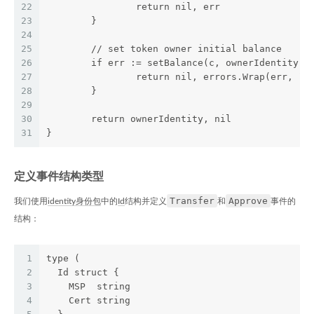
22
		return nil, err
23
	}
24
25
	// set token owner initial balance
26
	if err := setBalance(c, ownerIdentity.G
27
		return nil, errors.Wrap(err, `
28
	}
29
30
	return ownerIdentity, nil
31
}
定义事件结构类型
Transfer
Approve
我们使用
identity身份包
中的
Id
结构并定义
和
事件的
结构：
1
type (
2
  Id struct {
3
    MSP  string
4
    Cert string