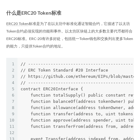
什么是ERC20 Token标准
ERC20 Token
标准是为了在以太坊中标准化通证智能合约，它描述了以太坊
Token合约必须实现的功能和事件。以太坊区块链上的大多数主要代币都符合
ERC20标准。ERC-20有许多好处，包括统一Token钱包和交换列出更多Token
的能力，只提供Token合约的地址。
1
// --------------------------------------------
2
// ERC Token Standard #20 Interface
3
// https://github.com/ethereum/EIPs/blob/master
4
// --------------------------------------------
5
contract ERC20Interface {
6
    function totalSupply() public constant retu
7
    function balanceOf(address tokenOwner) publ
8
    function allowance(address tokenOwner, addr
9
    function transfer(address to, uint tokens) 
10
    function approve(address spender, uint toke
11
    function transferFrom(address from, address
12
13
    event Transfer(address indexed from, addres