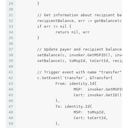
29
	}
30
31
	// Get information about recipient bala
32
	recipientBalance, err := getBalance(c, 
33
	if err != nil {
34
		return nil, err
35
	}
36
37
	// Update payer and recipient balance
38
	setBalance(c, invoker.GetMSPID(), invok
39
	setBalance(c, toMspId, toCertId, recipi
40
41
	// Trigger event with name "transfer" a
42
	c.SetEvent(`transfer`, &Transfer{
43
		From: identity.Id{
44
			MSP:  invoker.GetMSPID(
45
			Cert: invoker.GetID(), 
46
		},
47
		To: identity.Id{
48
			MSP:  toMspId,
49
			Cert: toCertId,
50
		},