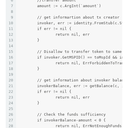
6
	//transfer amount
7
	amount := c.ArgInt(`amount`)
8
9
	// get informartion about tx creator
10
	invoker, err := identity.FromStub(c.Stu
11
	if err != nil {
12
		return nil, err
13
	}
14
15
	// Disallow to transfer token to same a
16
	if invoker.GetMSPID() == toMspId && inv
17
		return nil, ErrForbiddenToTrans
18
	}
19
20
	// get information about invoker balanc
21
	invokerBalance, err := getBalance(c, in
22
	if err != nil {
23
		return nil, err
24
	}
25
26
	// Check the funds sufficiency
27
	if invokerBalance-amount < 0 {
28
		return nil, ErrNotEnoughFunds