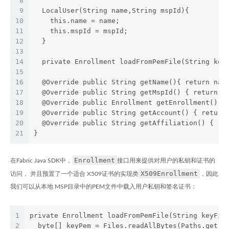
8
9
  LocalUser(String name,String mspId){
10
    this.name = name;
11
    this.mspId = mspId;
12
  }
13
14
  private Enrollment loadFromPemFile(String k
15
16
  @Override public String getName(){ return nam
17
  @Override public String getMspId() { return m
18
  @Override public Enrollment getEnrollment() {
19
  @Override public String getAccount() { return
20
  @Override public String getAffiliation() { re
21
}
Enrollment
在Fabric Java SDK中，
接口用来提供对用户的私钥和证书的
X509Enrollment
访问， 并且预置了一个适合 X509证书的实现类
，因此
我们可以从本地 MSP目录中的PEM文件中载入用户私钥和签名证书：
1
private Enrollment loadFromPemFile(String keyFil
2
  byte[] keyPem = Files.readAllBytes(Paths.get