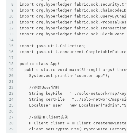
8
import org.hyperledger.fabric.sdk.security.Cryp
9
import org.hyperledger.fabric.sdk.ChaincodeID;
10
import org.hyperledger.fabric.sdk.QueryByChainc
11
import org.hyperledger.fabric.sdk.ProposalRespo
12
import org.hyperledger.fabric.sdk.TransactionPr
13
import org.hyperledger.fabric.sdk.BlockEvent.Tr
14
15
import java.util.Collection;
16
import java.util.concurrent.CompletableFuture;
17
18
public class App{
19
  public static void main(String[] args) throws
20
    System.out.println("counter app");
21
22
    //创建User实例
23
    String keyFile = "../solo-network/msp/keyst
24
    String certFile = "../solo-network/msp/sign
25
    LocalUser user = new LocalUser("admin","Sam
26
27
    //创建HFClient实例
28
    HFClient client = HFClient.createNewInstanc
29
    client.setCryptoSuite(CryptoSuite.Factory.g