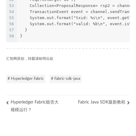
53
    Collection<ProposalResponse> rsp2 = channel
54
    TransactionEvent event = channel.sendTransa
55
    System.out.format("txid: %s\n", event.getTr
56
    System.out.format("valid: %b\n", event.isVa
57
  }
58
}
汇智网原创，转载请标明出处
# Hyperledger Fabric
# Fabric-sdk-java
Hyperledger Fabric能否大
Fabric Java SDK最新教程
规模运行？