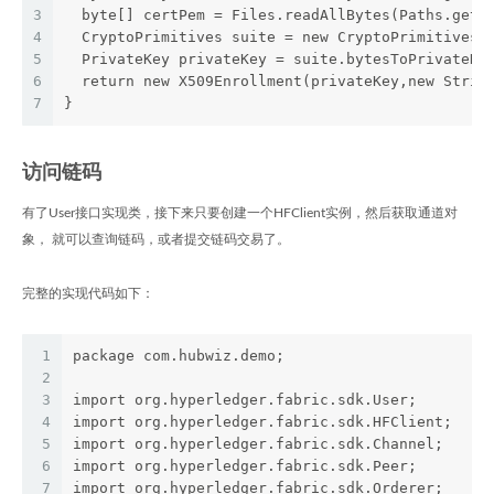
3
  byte[] certPem = Files.readAllBytes(Paths.ge
4
  CryptoPrimitives suite = new CryptoPrimitiv
5
  PrivateKey privateKey = suite.bytesToPrivat
6
  return new X509Enrollment(privateKey,new Str
7
}
访问链码
有了User接口实现类，接下来只要创建一个HFClient实例，然后获取通道对
象， 就可以查询链码，或者提交链码交易了。
完整的实现代码如下：
1
package com.hubwiz.demo;
2
3
import org.hyperledger.fabric.sdk.User;
4
import org.hyperledger.fabric.sdk.HFClient;
5
import org.hyperledger.fabric.sdk.Channel;
6
import org.hyperledger.fabric.sdk.Peer;
7
import org.hyperledger.fabric.sdk.Orderer;