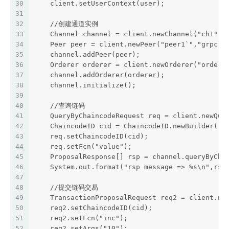
30
    client.setUserContext(user);
31
32
    //创建通道实例
33
    Channel channel = client.newChannel("ch1");
34
    Peer peer = client.newPeer("peer1`","grpc:/
35
    channel.addPeer(peer);
36
    Orderer orderer = client.newOrderer("ordere
37
    channel.addOrderer(orderer);
38
    channel.initialize();
39
40
    //查询链码
41
    QueryByChaincodeRequest req = client.newQue
42
    ChaincodeID cid = ChaincodeID.newBuilder().
43
    req.setChaincodeID(cid);
44
    req.setFcn("value");
45
    ProposalResponse[] rsp = channel.queryByCha
46
    System.out.format("rsp message => %s\n",rsp
47
48
    //提交链码交易
49
    TransactionProposalRequest req2 = client.ne
50
    req2.setChaincodeID(cid);
51
    req2.setFcn("inc");
52
    req2.setArgs("10");