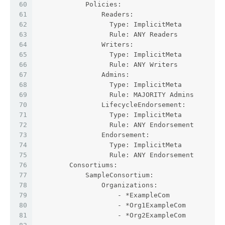
60
            Policies:
61
                Readers:
62
                  Type: ImplicitMeta
63
                  Rule: ANY Readers
64
                Writers:
65
                  Type: ImplicitMeta
66
                  Rule: ANY Writers
67
                Admins:
68
                  Type: ImplicitMeta
69
                  Rule: MAJORITY Admins
70
                LifecycleEndorsement:
71
                  Type: ImplicitMeta
72
                  Rule: ANY Endorsement
73
                Endorsement:
74
                  Type: ImplicitMeta
75
                  Rule: ANY Endorsement
76
        Consortiums:
77
            SampleConsortium:
78
                Organizations:
79
                    - *ExampleCom
80
                    - *Org1ExampleCom
81
                    - *Org2ExampleCom