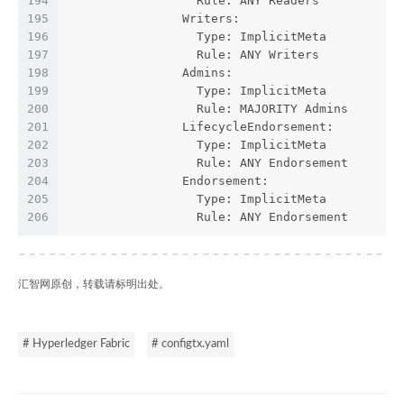
194
                  Rule: ANY Readers
195
                Writers:
196
                  Type: ImplicitMeta
197
                  Rule: ANY Writers
198
                Admins:
199
                  Type: ImplicitMeta
200
                  Rule: MAJORITY Admins
201
                LifecycleEndorsement:
202
                  Type: ImplicitMeta
203
                  Rule: ANY Endorsement
204
                Endorsement:
205
                  Type: ImplicitMeta
206
                  Rule: ANY Endorsement
汇智网原创，转载请标明出处。
# Hyperledger Fabric
# configtx.yaml