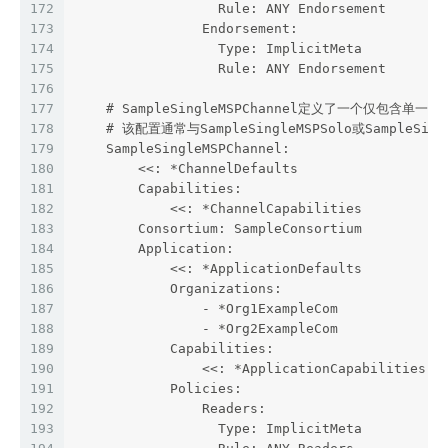
172
                  Rule: ANY Endorsement
173
                Endorsement:
174
                  Type: ImplicitMeta
175
                  Rule: ANY Endorsement
176
177
    # SampleSingleMSPChannel定义了一个仅包含单
178
    # 该配置通常与SampleSingleMSPSolo或SampleSin
179
    SampleSingleMSPChannel:
180
        <<: *ChannelDefaults
181
        Capabilities:
182
            <<: *ChannelCapabilities
183
        Consortium: SampleConsortium
184
        Application:
185
            <<: *ApplicationDefaults
186
            Organizations:
187
                - *Org1ExampleCom
188
                - *Org2ExampleCom
189
            Capabilities:
190
                <<: *ApplicationCapabilities
191
            Policies:
192
                Readers:
193
                  Type: ImplicitMeta