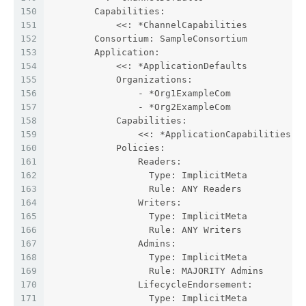
150
        Capabilities:
151
            <<: *ChannelCapabilities
152
        Consortium: SampleConsortium
153
        Application:
154
            <<: *ApplicationDefaults
155
            Organizations:
156
                - *Org1ExampleCom
157
                - *Org2ExampleCom
158
            Capabilities:
159
                <<: *ApplicationCapabilities
160
            Policies:
161
                Readers:
162
                  Type: ImplicitMeta
163
                  Rule: ANY Readers
164
                Writers:
165
                  Type: ImplicitMeta
166
                  Rule: ANY Writers
167
                Admins:
168
                  Type: ImplicitMeta
169
                  Rule: MAJORITY Admins
170
                LifecycleEndorsement:
171
                  Type: ImplicitMeta