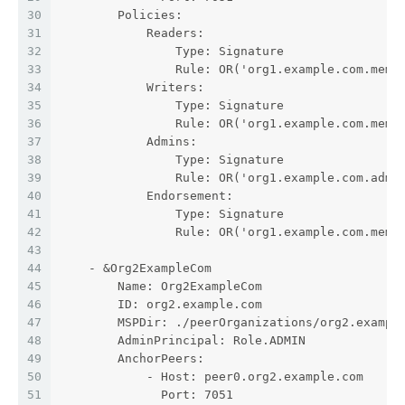
30
        Policies:
31
            Readers:
32
                Type: Signature
33
                Rule: OR('org1.example.com.memb
34
            Writers:
35
                Type: Signature
36
                Rule: OR('org1.example.com.memb
37
            Admins:
38
                Type: Signature
39
                Rule: OR('org1.example.com.admi
40
            Endorsement:
41
                Type: Signature
42
                Rule: OR('org1.example.com.memb
43
44
    - &Org2ExampleCom
45
        Name: Org2ExampleCom
46
        ID: org2.example.com
47
        MSPDir: ./peerOrganizations/org2.exampl
48
        AdminPrincipal: Role.ADMIN
49
        AnchorPeers:
50
            - Host: peer0.org2.example.com
51
              Port: 7051