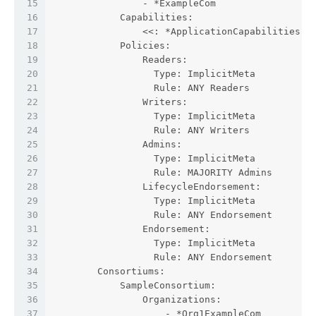
15
                - *ExampleCom
16
            Capabilities:
17
                <<: *ApplicationCapabilities
18
            Policies:
19
                Readers:
20
                  Type: ImplicitMeta
21
                  Rule: ANY Readers
22
                Writers:
23
                  Type: ImplicitMeta
24
                  Rule: ANY Writers
25
                Admins:
26
                  Type: ImplicitMeta
27
                  Rule: MAJORITY Admins
28
                LifecycleEndorsement:
29
                  Type: ImplicitMeta
30
                  Rule: ANY Endorsement
31
                Endorsement:
32
                  Type: ImplicitMeta
33
                  Rule: ANY Endorsement
34
        Consortiums:
35
            SampleConsortium:
36
                Organizations:
37
                    - *Org1ExampleCom