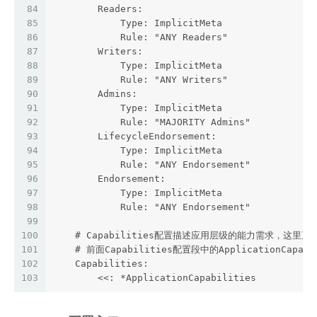
84
        Readers:
85
            Type: ImplicitMeta
86
            Rule: "ANY Readers"
87
        Writers:
88
            Type: ImplicitMeta
89
            Rule: "ANY Writers"
90
        Admins:
91
            Type: ImplicitMeta
92
            Rule: "MAJORITY Admins"
93
        LifecycleEndorsement:
94
            Type: ImplicitMeta
95
            Rule: "ANY Endorsement"
96
        Endorsement:
97
            Type: ImplicitMeta
98
            Rule: "ANY Endorsement"
99
100
    # Capabilities配置描述应用层级的能力需求，这里直
101
    # 前面Capabilities配置段中的ApplicationCapab
102
    Capabilities:
103
        <<: *ApplicationCapabilities