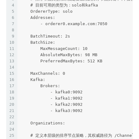
4
    # 目前可用的类型为：solo和kafka
5
    OrdererType: solo
6
    Addresses:
7
        - orderer0.example.com:7050
8
9
    BatchTimeout: 2s
10
    BatchSize:
11
        MaxMessageCount: 10
12
        AbsoluteMaxBytes: 98 MB
13
        PreferredMaxBytes: 512 KB
14
15
    MaxChannels: 0
16
    Kafka:
17
        Brokers:
18
            - kafka0:9092
19
            - kafka1:9092
20
            - kafka2:9092
21
            - kafka3:9092
22
23
    Organizations:
24
25
    # 定义本层级的排序节点策略，其权威路径为 /Channel/Orde