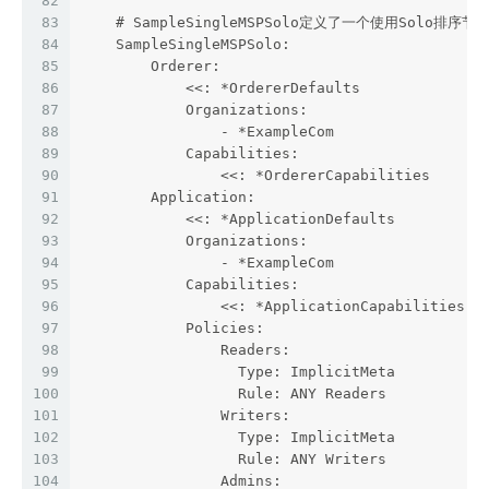
82
83
    # SampleSingleMSPSolo定义了一个使用Solo排
84
    SampleSingleMSPSolo:
85
        Orderer:
86
            <<: *OrdererDefaults
87
            Organizations:
88
                - *ExampleCom
89
            Capabilities:
90
                <<: *OrdererCapabilities
91
        Application:
92
            <<: *ApplicationDefaults
93
            Organizations:
94
                - *ExampleCom
95
            Capabilities:
96
                <<: *ApplicationCapabilities
97
            Policies:
98
                Readers:
99
                  Type: ImplicitMeta
100
                  Rule: ANY Readers
101
                Writers:
102
                  Type: ImplicitMeta
103
                  Rule: ANY Writers
104
                Admins: