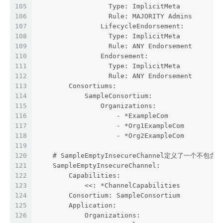
105
                  Type: ImplicitMeta
106
                  Rule: MAJORITY Admins
107
                LifecycleEndorsement:
108
                  Type: ImplicitMeta
109
                  Rule: ANY Endorsement
110
                Endorsement:
111
                  Type: ImplicitMeta
112
                  Rule: ANY Endorsement
113
        Consortiums:
114
            SampleConsortium:
115
                Organizations:
116
                    - *ExampleCom
117
                    - *Org1ExampleCom
118
                    - *Org2ExampleCom
119
120
    # SampleEmptyInsecureChannel定义了一个
121
    SampleEmptyInsecureChannel:
122
        Capabilities:
123
            <<: *ChannelCapabilities
124
        Consortium: SampleConsortium
125
        Application:
126
            Organizations: