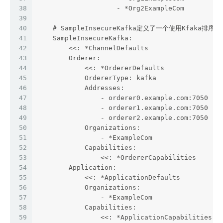
38
                    - *Org2ExampleCom
39
40
    # SampleInsecureKafka定义了一个使用Kfaka排
41
    SampleInsecureKafka:
42
        <<: *ChannelDefaults
43
        Orderer:
44
            <<: *OrdererDefaults
45
            OrdererType: kafka
46
            Addresses:
47
                - orderer0.example.com:7050
48
                - orderer1.example.com:7050
49
                - orderer2.example.com:7050
50
            Organizations:
51
                - *ExampleCom
52
            Capabilities:
53
                <<: *OrdererCapabilities
54
        Application:
55
            <<: *ApplicationDefaults
56
            Organizations:
57
                - *ExampleCom
58
            Capabilities:
59
                <<: *ApplicationCapabilities