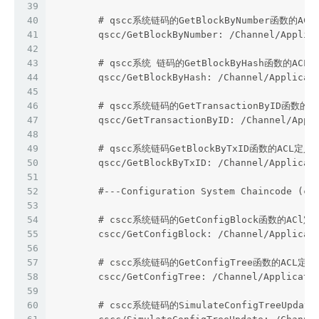
39
40
        # qscc系统链码的GetBlockByNumber函数的AC
41
        qscc/GetBlockByNumber: /Channel/Applic
42
43
        # qscc系统 链码的GetBlockByHash函数的ACL
44
        qscc/GetBlockByHash: /Channel/Applicat
45
46
        # qscc系统链码的GetTransactionByID函数的A
47
        qscc/GetTransactionByID: /Channel/Appl
48
49
        # qscc系统链码GetBlockByTxID函数的ACL定义
50
        qscc/GetBlockByTxID: /Channel/Applicat
51
52
        #---Configuration System Chaincode (cs
53
54
        # cscc系统链码的GetConfigBlock函数的ACl定
55
        cscc/GetConfigBlock: /Channel/Applicat
56
57
        # cscc系统链码的GetConfigTree函数的ACL定义
58
        cscc/GetConfigTree: /Channel/Applicati
59
60
        # cscc系统链码的SimulateConfigTreeUpda