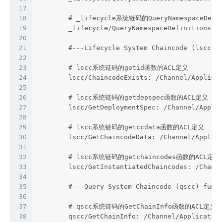
17
18
        # _lifecycle系统链码的QueryNamespaceDef
19
        _lifecycle/QueryNamespaceDefinitions: 
20
21
        #---Lifecycle System Chaincode (lscc) 
22
23
        # lscc系统链码的getid函数的ACL定义
24
        lscc/ChaincodeExists: /Channel/Applica
25
26
        # lscc系统链码的getdepspec函数的ACL定义
27
        lscc/GetDeploymentSpec: /Channel/Appli
28
29
        # lscc系统链码的getccdata函数的ACL定义
30
        lscc/GetChaincodeData: /Channel/Applic
31
32
        # lscc系统链码的getchaincodes函数的ACL定义
33
        lscc/GetInstantiatedChaincodes: /Chann
34
35
        #---Query System Chaincode (qscc) func
36
37
        # qscc系统链码的GetChainInfo函数的ACL定义
38
        qscc/GetChainInfo: /Channel/Applicatio