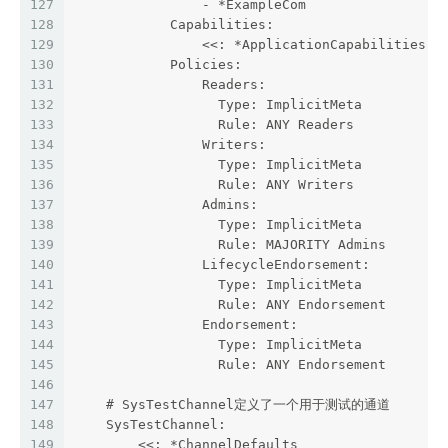
127
                - *ExampleCom
128
            Capabilities:
129
                <<: *ApplicationCapabilities
130
            Policies:
131
                Readers:
132
                  Type: ImplicitMeta
133
                  Rule: ANY Readers
134
                Writers:
135
                  Type: ImplicitMeta
136
                  Rule: ANY Writers
137
                Admins:
138
                  Type: ImplicitMeta
139
                  Rule: MAJORITY Admins
140
                LifecycleEndorsement:
141
                  Type: ImplicitMeta
142
                  Rule: ANY Endorsement
143
                Endorsement:
144
                  Type: ImplicitMeta
145
                  Rule: ANY Endorsement
146
147
    # SysTestChannel定义了一个用于测试的通道
148
    SysTestChannel:
149
        <<: *ChannelDefaults