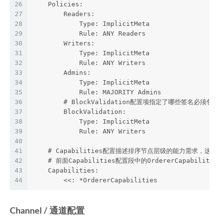
26
    Policies:
27
        Readers:
28
            Type: ImplicitMeta
29
            Rule: ANY Readers
30
        Writers:
31
            Type: ImplicitMeta
32
            Rule: ANY Writers
33
        Admins:
34
            Type: ImplicitMeta
35
            Rule: MAJORITY Admins
36
        # BlockValidation配置项指定了哪些签名
37
        BlockValidation:
38
            Type: ImplicitMeta
39
            Rule: ANY Writers
40
41
    # Capabilities配置描述排序节点层级的能力需求，这
42
    # 前面Capabilities配置段中的OrdererCapabiliti
43
    Capabilities:
44
        <<: *OrdererCapabilities
Channel / 通道配置