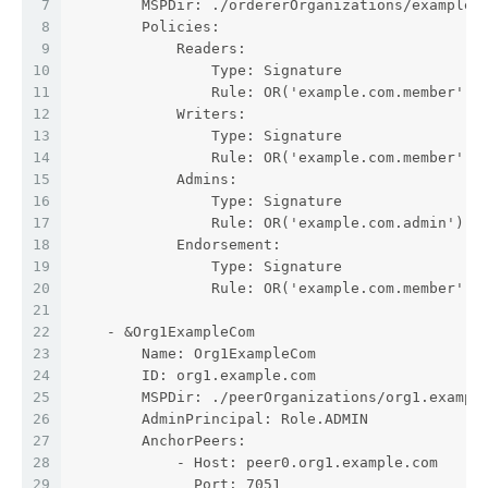
7
        MSPDir: ./ordererOrganizations/example.
8
        Policies:
9
            Readers:
10
                Type: Signature
11
                Rule: OR('example.com.member')
12
            Writers:
13
                Type: Signature
14
                Rule: OR('example.com.member')
15
            Admins:
16
                Type: Signature
17
                Rule: OR('example.com.admin')
18
            Endorsement:
19
                Type: Signature
20
                Rule: OR('example.com.member')
21
22
    - &Org1ExampleCom
23
        Name: Org1ExampleCom
24
        ID: org1.example.com
25
        MSPDir: ./peerOrganizations/org1.exampl
26
        AdminPrincipal: Role.ADMIN
27
        AnchorPeers:
28
            - Host: peer0.org1.example.com
29
              Port: 7051