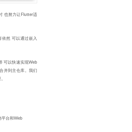
也努力让Flutter适
内容依然 可以通过嵌入
师 可以快速实现Web
合并到主仓库。我们
要。
平台和Web