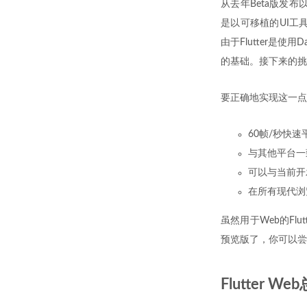
从去年Beta版发布以
是以可移植的UI工具集
由于Flutter是使
的基础。接下来的挑
要正确地实现这一点
60帧/秒快
与其他平台一
可以与当前开
在所有现代浏
虽然用于Web的F
预览版了，你可以尝
Flutter W