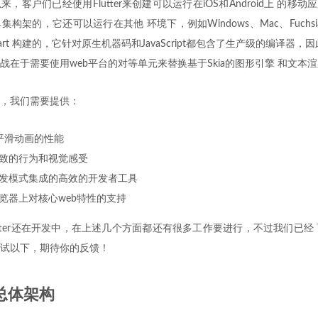
来，客户们已经使用Flutter来创建可以运行在iOS和Android上 的移动应用
构架的，它还可以运行在其他 环境下，例如Windows、Mac、Fuchsia甚至R
用Dart 构建的，它针对原生机器码和JavaScript都包含了生产级的编译器
战在于需要使用web平台的对等单元来替换基于Skia的图形引擎 和文本
，我们需要提供：
速平滑动画的性能
致的行为和视觉感受
发模式集成的高效的开发者工具
览器上对核心web特性的支持
lutter还在开发中，在上述几个方面都还有很多工作要进行，不过我们已经
试以下，期待你的反馈！
eb总体架构