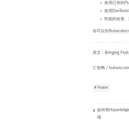
使用已有的Fl
使用DevToo
性能的改善、
你可以到
flutter.dev
原文：
Bringing Flut
汇智网 / hubwiz
# Flutter
如何将Hyperledg
端